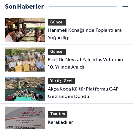
Son Haberler
Güncel
Hanımeli Konağı'nda Toplantılara
Yoğun İlgi
Güncel
Prof. Dr. Nevzat Yalçıntaş Vefatının
10. Yılında Anıldı
Yurtiçi Gezi
Akça Koca Kültür Platformu GAP
Gezisinden Döndü
Tanıtım
Karakadılar