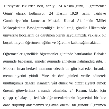
Türkiye'de 1981'den beri, her yıl 24 Kasım günü, 'Öğretmenler
Yönetim Kurulu
Günü' olarak kutlanıyor. 24 Kasım 1928 tarihi, Türkiye
Cumhuriyeti'nin kurucusu Mustafa Kemal Atatürk'ün 'Millet
Yüksek İstişare Kurulu
Mektepleri'nin Başöğretmenliği'ni kabul ettiği gündür. Ülkemizde
Sanat
üniversite hocalarını da öğretmen olarak saydığımızda yaklaşık bir
buçuk milyon öğretmen, eğitim ve öğretime katkı sağlamaktadır.
Öğretmenler genellikle öğretmenler gününde hatırlanırlar. Babalar
gününde babaların, anneler gününde annelerin hatırlandığı gibi…
Modern insan herkesi memnun edecek bir gün icat edeli insanlar
memnuniyetini yitirdi. Yine de özel günleri vesile edinerek
unuttuğumuz değerli insanları yâd etmek ve bizzat ziyaret etmek
önemli görevlerimiz arasında olmalıdır. 24 Kasım, bizler için
çalışıp çabalayan, fedakâr öğretmenlerimizin kıymetini bir
kez
daha düşünüp anlamamızı sağlayan önemli bir gündür.
Öğretmen