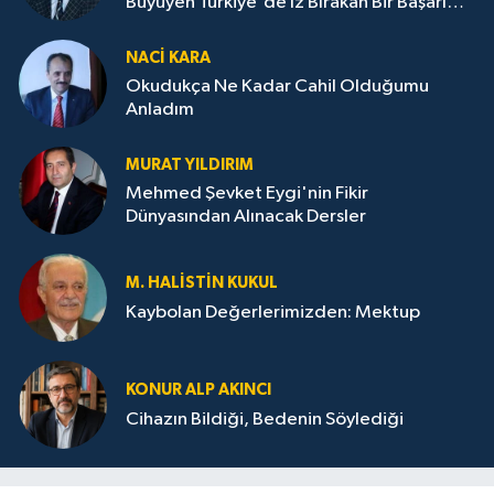
Büyüyen Türkiye'de İz Bırakan Bir Başarı
Destanı
NACI KARA
Okudukça Ne Kadar Cahil Olduğumu
Anladım
MURAT YILDIRIM
Mehmed Şevket Eygi'nin Fikir
Dünyasından Alınacak Dersler
M. HALISTIN KUKUL
Kaybolan Değerlerimizden: Mektup
KONUR ALP AKINCI
Cihazın Bildiği, Bedenin Söylediği