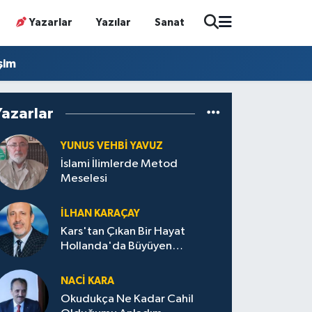
Yazarlar
Yazılar
Sanat
işim
Yazarlar
YUNUS VEHBI YAVUZ
İslami İlimlerde Metod
Meselesi
İLHAN KARAÇAY
Kars'tan Çıkan Bir Hayat
Hollanda'da Büyüyen
Türkiye'de İz Bırakan Bir Başarı
Destanı
NACI KARA
Okudukça Ne Kadar Cahil