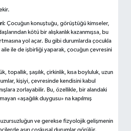
kir.
ri:
Çocuğun konuştuğu, görüştüğü kimseler,
şlarından kötü bir alışkanlık kazanmışsa, bu
n artmasına yol açar. Bu gibi durumlarda çocukla
ile ile de işbirliği yaparak, çocuğun çevresini
k, topallık, şaşılık, çirkinlik, kısa boyluluk, uzun
umlar, kişiyi, çevresinde kendisini kabul
ışlara zorlayabilir. Bu, özellikle, bir alandaki
amayan «aşağılık duygusu» na kapılmış
uzursuzluğun ve gerekse fizyolojik gelişmenin
ilerde aşırı coşkusal durumlar görülür.