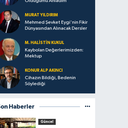
Olduğumu Anladım
MURAT YILDIRIM
Mehmed Şevket Eygi'nin Fikir
Dünyasından Alınacak Dersler
M. HALISTIN KUKUL
Kaybolan Değerlerimizden:
Mektup
KONUR ALP AKINCI
Cihazın Bildiği, Bedenin
Söylediği
Son Haberler
Güncel