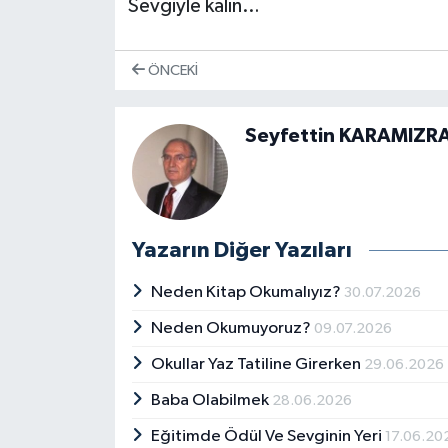
Sevgiyle kalın…
ÖNCEKI
Seyfettin KARAMIZR
Yazarın Diğer Yazıları
Neden Kitap Okumalıyız?
30.07.2026
Neden Okumuyoruz?
09.07.2026
Okullar Yaz Tatiline Girerken
29.06.2026
Baba Olabilmek
28.06.2026
Eğitimde Ödül Ve Sevginin Yeri
17.06.20