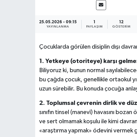
Yönetim Kurulu
25.05.2026 - 09:15
1
12
Yüksek İstişare Kurulu
YAYINLANMA
PAYLAŞIM
GÖSTERIM
Sanat
Çocuklarda görülen disiplin dışı davran
1. Yetkeye (otoriteye) karşı gelme
Biliyoruz ki, bunun normal sayılabileceğ
bu çağda çocuk, genellikle ortaokul yı
uzun sürebilir. Bu konuda çocuğa anlayı
2. Toplumsal çevrenin dirlik ve d
sınıfın tinsel (manevî) havasını bozan
ö
ve sert olmamak
koşulu ile kimi davra
«araştırma
yapmak» ödevini vermek g