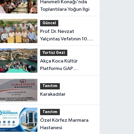
Hanımeli Konağı'nda
Toplantılara Yoğun İlgi
Güncel
Prof. Dr. Nevzat
Yalçıntaş Vefatının 10.
Yılında Anıldı
Yurtiçi Gezi
Akça Koca Kültür
Platformu GAP
Gezisinden Döndü
Tanıtım
Karakadılar
Tanıtım
Özel Körfez Marmara
Hastanesi