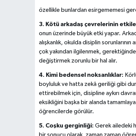
özellikle bunlardan esirgememesi gere
3. Kötü arkadaş çevrelerinin etkile
onun üzerinde büyük etki yapar. Arkada
alışkanlık, okulda disiplin sorunlarını
çok yakından ilgilenmek, gerektiğinde a
değiştirmek zorunlu bir hal alır.
4. Kimi bedensel noksanlıklar:
Körlü
boyluluk ve hatta zekâ geriliği gibi dur
ettirebilmek için, disipline aykırı davran
eksikliğini başka bir alanda tamamlay
öğrencilerde görülür.
5. Coşku gerginliği:
Gerek ailedeki h
bir sonucu olarak, zaman zaman öğrenc