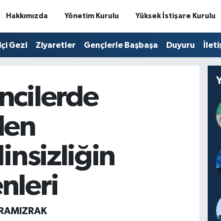
Hakkımızda
Yönetim Kurulu
Yüksek İstişare Kurulu
içi Gezi
Ziyaretler
Gençlerle Başbaşa
Duyuru
İlet
ncilerde
len
linsizliğin
nleri
ARAMIZRAK