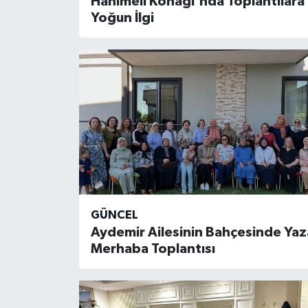
Hanımeli Konağı'nda Toplantılara
Yoğun İlgi
Yönetim Kurulu
Yüksek İstişare Kurulu
Sanat
GÜNCEL
Aydemir Ailesinin Bahçesinde Yaz
Merhaba Toplantısı