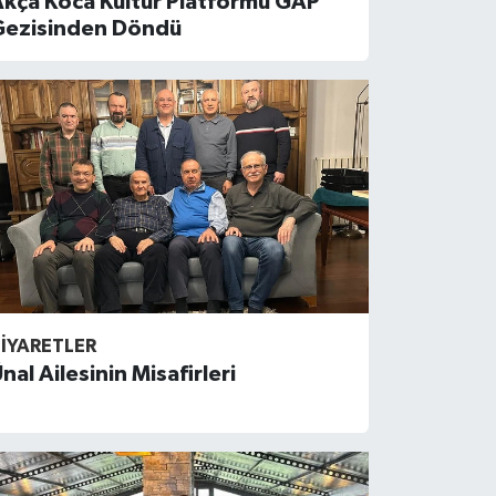
Akça Koca Kültür Platformu GAP
Gezisinden Döndü
IYARETLER
nal Ailesinin Misafirleri