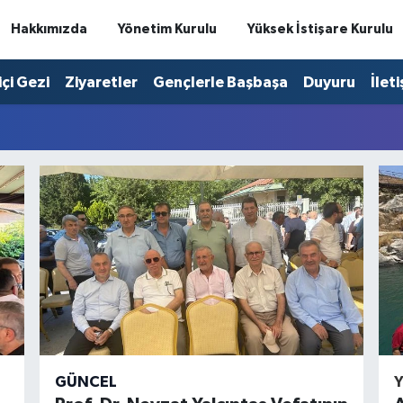
Hakkımızda
Yönetim Kurulu
Yüksek İstişare Kurulu
içi Gezi
Ziyaretler
Gençlerle Başbaşa
Duyuru
İlet
GÜNCEL
Y