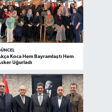
GÜNCEL
Akça Koca Hem Bayramlaştı Hem
sker Uğurladı