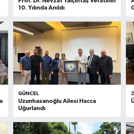
Prof. Dr. Nevzat Yalçıntaş Vefatının
10. Yılında Anıldı
GÜNCEL
Z
a
Uzunhasanoğlu Ailesi Hacca
Ü
Uğurlandı