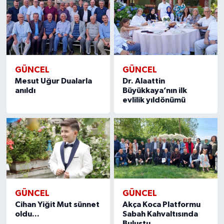
GÜNCEL
GÜNCEL
Mesut Uğur Dualarla
Dr. Alaattin
anıldı
Büyükkaya’nın ilk
evlilik yıldönümü
GÜNCEL
GÜNCEL
Cihan Yiğit Mut sünnet
Akça Koca Platformu
oldu...
Sabah Kahvaltısında
Buluştu