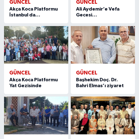
GÜNCEL
GÜNCEL
Akça Koca Platformu
Ali Aydemir’e Vefa
İstanbul da…
Gecesi…
GÜNCEL
GÜNCEL
Akça Koca Platformu
Başhekim Doç. Dr.
Yat Gezisinde
Bahri Elmas’ı ziyaret