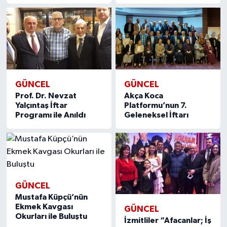
GÜNCEL
GÜNCEL
Prof. Dr. Nevzat
Akça Koca
Yalçıntaş İftar
Platformu’nun 7.
Programı ile Anıldı
Geleneksel İftarı
GÜNCEL
Mustafa Küpçü’nün
Ekmek Kavgası
GÜNCEL
Okurları ile Buluştu
İzmitliler “Afacanlar; İş