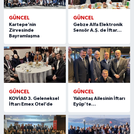
GÜNCEL
GÜNCEL
Kartepe’nin
Gebze Alfa Elektronik
Zirvesinde
Sensör A.Ş. de İftar…
Bayramlaşma
GÜNCEL
GÜNCEL
KOVİAD 3. Geleneksel
Yalçıntaş Ailesinin İftarı
İftarı Emex Otel’de
Eyüp’te…