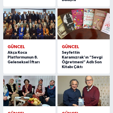
GÜNCEL
GÜNCEL
Akça Koca
Seyfettin
Platformunun 8.
Karamızrak’ın “Sevgi
Geleneksel İftarı
Öğretmeni” Adlı Son
Kitabı Çıktı