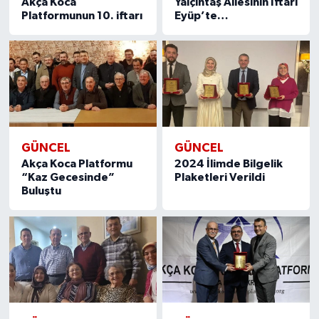
Akça Koca
Yalçıntaş Ailesinin İftarı
Platformunun 10. iftarı
Eyüp’te…
GÜNCEL
GÜNCEL
Akça Koca Platformu
2024 İlimde Bilgelik
“Kaz Gecesinde”
Plaketleri Verildi
Buluştu