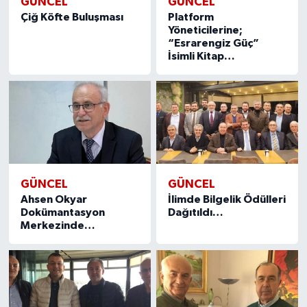
GÜNCEL
GÜNCEL
Çiğ Köfte Buluşması
Platform
Yöneticilerine;
“Esrarengiz Güç”
İsimli Kitap…
GÜNCEL
GÜNCEL
Ahsen Okyar
İlimde Bilgelik Ödülleri
Dokümantasyon
Dağıtıldı…
Merkezinde…