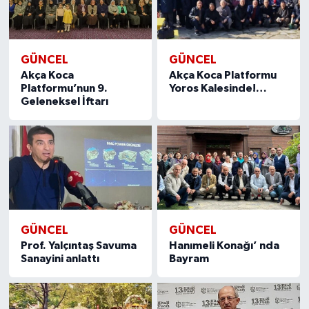
GÜNCEL
GÜNCEL
Akça Koca
Akça Koca Platformu
Platformu’nun 9.
Yoros Kalesinde!…
Geleneksel İftarı
GÜNCEL
GÜNCEL
Prof. Yalçıntaş Savuma
Hanımeli Konağı’ nda
Sanayini anlattı
Bayram