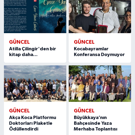
GÜNCEL
GÜNCEL
Atilla Çilingir'den bir
Kocabayramlar
kitap daha...
Konferansa Doymuyor
GÜNCEL
GÜNCEL
Akça Koca Platformu
Büyükkaya’nın
Doktorları Plaketle
Bahçesinde Yaza
Ödüllendirdi
Merhaba Toplantısı