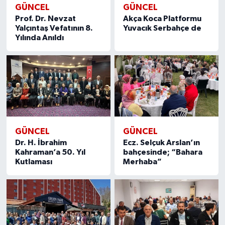
GÜNCEL
GÜNCEL
Prof. Dr. Nevzat
Akça Koca Platformu
Yalçıntaş Vefatının 8.
Yuvacık Serbahçe de
Yılında Anıldı
GÜNCEL
GÜNCEL
Dr. H. İbrahim
Ecz. Selçuk Arslan’ın
Kahraman’a 50. Yıl
bahçesinde; “Bahara
Kutlaması
Merhaba”