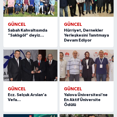
GÜNCEL
GÜNCEL
Sabah Kahvaltısında
Hürriyet, Dernekler
“Saklıgöl” deyiz...
Yerleşkesini Tanıtmaya
Devam Ediyor
GÜNCEL
GÜNCEL
Ecz. Selçuk Arslan’a
Yalova Üniversitesi’ne
Vefa...
En Aktif Üniversite
Ödülü