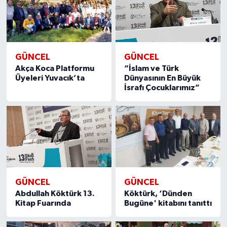
GÜNCEL
GÜNCEL
Akça Koca Platformu
“İslam ve Türk
Üyeleri Yuvacık’ta
Dünyasının En Büyük
İsrafı Çocuklarımız”
GÜNCEL
GÜNCEL
Abdullah Köktürk 13.
Köktürk, ‘Dünden
Kitap Fuarında
Bugüne' kitabını tanıttı