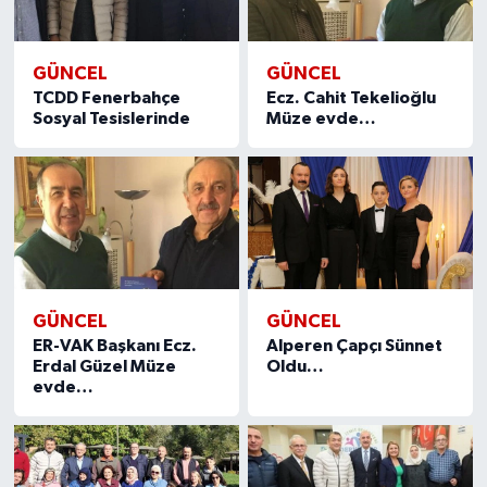
GÜNCEL
GÜNCEL
TCDD Fenerbahçe
Ecz. Cahit Tekelioğlu
Sosyal Tesislerinde
Müze evde…
GÜNCEL
GÜNCEL
ER-VAK Başkanı Ecz.
Alperen Çapçı Sünnet
Erdal Güzel Müze
Oldu…
evde…