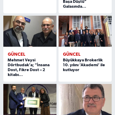
Başa Düştü”
Galasında…
GÜNCEL
GÜNCEL
Mehmet Veysi
Büyükkaya Brokerlik
Dörtbudak’a; “İnsana
10. yılını ‘Akademi’ ile
Dost, Fikre Dost – 2
kutluyor
kitabı…