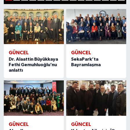
1
2
3
4
5
6
7
8
9
10
11
12
13
14
15
Yönetim Kurulu
Yüksek İstişare Kurulu
Sanat
GÜNCEL
GÜNCEL
Dr. Alaattin Büyükkaya
SekaPark’ta
Fethi Gemuhluoğlu’nu
Bayramlaşma
anlattı
GÜNCEL
GÜNCEL