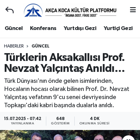
Duyuru
Kocaeli Nöbetçi Eczaneler
Güncel
Konferans
Yurtdışı Gezi
Yurtiçi Gezi
Gençlerle Başbaşa
Kocaeli Hava Durumu
HABERLER
GÜNCEL
Türklerin Aksakallısı Prof.
Güncel
Kocaeli Namaz Vakitleri
Nevzat Yalçıntaş Anıldı…
Konferans
Kocaeli Trafik Yoğunluk Haritası
Türk Dünyası'nın önde gelen isimlerinden,
Yurtdışı Gezi
Süper Lig Puan Durumu ve Fikstür
Hocaların hocası olarak bilinen Prof. Dr. Nevzat
Yalçıntaş vefatının 9'cu senei devriyesinde
Yurtiçi Gezi
Tüm Manşetler
Topkapı'daki kabri başında dualarla anıldı.
Ziyaretler
Son Dakika Haberleri
15.07.2025 - 07:42
648
4 DK
YAYINLANMA
GÖSTERIM
OKUNMA SÜRESI
Hakkımızda
Haber Arşivi