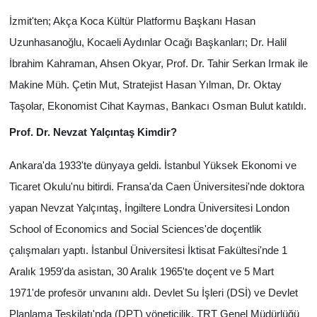
İzmit'ten; Akça Koca Kültür Platformu Başkanı Hasan
Uzunhasanoğlu, Kocaeli Aydınlar Ocağı Başkanları; Dr. Halil
İbrahim Kahraman, Ahsen Okyar, Prof. Dr. Tahir Serkan Irmak ile
Makine Müh. Çetin Mut, Stratejist Hasan Yılman, Dr. Oktay
Taşolar, Ekonomist Cihat Kaymas, Bankacı Osman Bulut katıldı.
Prof. Dr. Nevzat Yalçıntaş Kimdir?
Ankara'da 1933'te dünyaya geldi. İstanbul Yüksek Ekonomi ve
Ticaret Okulu'nu bitirdi. Fransa'da Caen Üniversitesi'nde doktora
yapan Nevzat Yalçıntaş, İngiltere Londra Üniversitesi London
School of Economics and Social Sciences'de doçentlik
çalışmaları yaptı. İstanbul Üniversitesi İktisat Fakültesi'nde 1
Aralık 1959'da asistan, 30 Aralık 1965'te doçent ve 5 Mart
1971'de profesör unvanını aldı. Devlet Su İşleri (DSİ) ve Devlet
Planlama Teşkilatı'nda (DPT) yöneticilik, TRT Genel Müdürlüğü