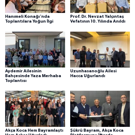
Hanımeli Konağı'nda
Prof. Dr. Nevzat Yalçıntaş
Toplantılara Yoğun İlgi
Vefatının 10. Yılında Anıldı
Aydemir Ailesinin
Uzunhasanoğlu Ailesi
Bahçesinde Yaza Merhaba
Hacca Uğurlandı
Toplantısı
Akça Koca Hem Bayramlaştı
Şükrü Bayram, Akça Koca