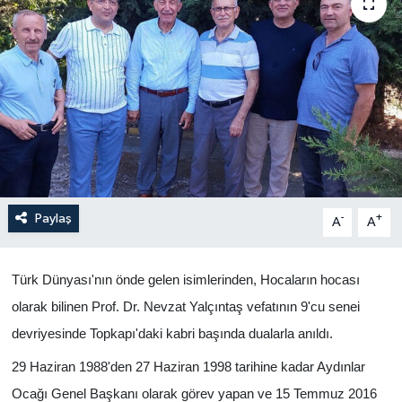
Yönetim Kurulu
Yüksek İstişare Kurulu
Sanat
Paylaş
-
+
A
A
Türk Dünyası'nın önde gelen isimlerinden, Hocaların hocası
olarak bilinen Prof. Dr. Nevzat Yalçıntaş vefatının 9'cu senei
devriyesinde Topkapı'daki kabri başında dualarla anıldı.
29 Haziran 1988'den 27 Haziran 1998 tarihine kadar Aydınlar
Ocağı Genel Başkanı olarak görev yapan ve 15 Temmuz 2016