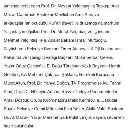
tarihinde vefat eden Prof. Dr. Nevzat Yalçıntaş'ın; Topkapı Anıt
Mezar Camii'nde Bestekar-Mevlidhan Amir Ateş ve
arkadaşlarının okuduğu Kur'an tilaveti ile duasında da merhum
Yalçıntaş'ın oğulları Prof. Dr. Murat Yalçıntaş ve İş insanı
Mehmet Yalçıntaş ile e. Adalet Bakanı İsmail Müftüoğlu,
Zeytinburnu Belediye Başkanı Ömer Atasoy, UKİD(Uluslararası
Kalkınma ve İşbirliği Derneği Başkanı Musa Serdar Çelebi,
Yazar Oğuz Çetinoğlu, E. Doğu Türkistan Vakfı Başkanı Hamit
Göktürk, Av. Mehmet Çakırca, Şahlanış Hareketi Kurucusu
Murat Altun, Prof. Dr. Yahya Doğan, TV Programcısı-Av. Fehmi
Atay, Doç. Dr. Hüseyin Arslan, Rusya Türkiye Parlamenterler
Arası Dostluk Grubu Koordinatörü Malik Kerimov, e. Üsküdar
Büyük Selimiye Camii Müezzini Fikri Sezer, Ahilik Vakfı Başkanı
Dr. Ali Mazak, Yazar Mehmet Şadi Polat ve çok sayıda sevenleri
hazır bulundular.