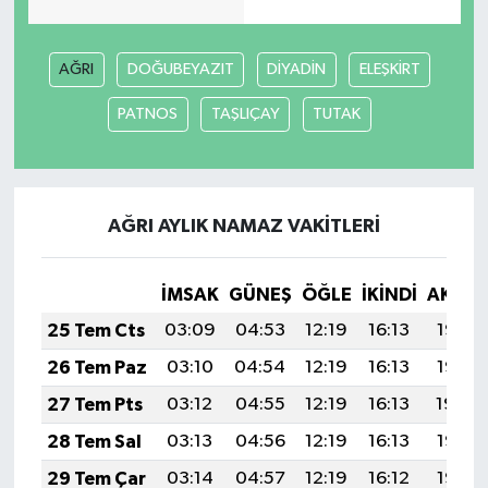
AĞRI
DOĞUBEYAZIT
DİYADİN
ELEŞKİRT
PATNOS
TAŞLIÇAY
TUTAK
AĞRI AYLIK NAMAZ VAKITLERI
İMSAK
GÜNEŞ
ÖĞLE
İKINDI
AKŞA
25 Tem Cts
03:09
04:53
12:19
16:13
19:35
26 Tem Paz
03:10
04:54
12:19
16:13
19:35
27 Tem Pts
03:12
04:55
12:19
16:13
19:34
28 Tem Sal
03:13
04:56
12:19
16:13
19:33
29 Tem Çar
03:14
04:57
12:19
16:12
19:32