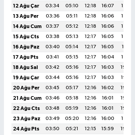
12 Ağu Çar
03:34
05:10
12:18
16:07
19:16
13 Ağu Per
03:36
05:11
12:18
16:06
19:15
14 Ağu Cum
03:37
05:12
12:18
16:06
19:14
15 Ağu Cts
03:38
05:13
12:17
16:05
19:12
16 Ağu Paz
03:40
05:14
12:17
16:05
19:11
17 Ağu Pts
03:41
05:15
12:17
16:04
19:10
18 Ağu Sal
03:42
05:16
12:17
16:03
19:08
19 Ağu Çar
03:44
05:16
12:17
16:03
19:07
20 Ağu Per
03:45
05:17
12:16
16:02
19:05
21 Ağu Cum
03:46
05:18
12:16
16:01
19:04
22 Ağu Cts
03:48
05:19
12:16
16:01
19:03
23 Ağu Paz
03:49
05:20
12:16
16:00
19:01
24 Ağu Pts
03:50
05:21
12:15
15:59
19:00