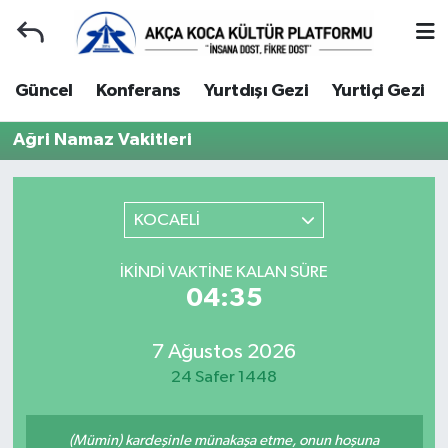
Duyuru
Kocaeli Nöbetçi Eczaneler
Güncel
Konferans
Yurtdışı Gezi
Yurtiçi Gezi
Gençlerle Başbaşa
Kocaeli Hava Durumu
Ağri Namaz Vakitleri
Güncel
Kocaeli Namaz Vakitleri
KOCAELİ
Konferans
Kocaeli Trafik Yoğunluk Haritası
İKINDI VAKTINE KALAN SÜRE
Yurtdışı Gezi
Süper Lig Puan Durumu ve Fikstür
04:35
Yurtiçi Gezi
Tüm Manşetler
7 Ağustos 2026
24 Safer 1448
Ziyaretler
Son Dakika Haberleri
Hakkımızda
Haber Arşivi
(Mümin) kardeşinle münakaşa etme, onun hoşuna