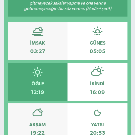
gitmeyecek şakalar yapma ve ona yerine
getiremeyeceğin bir söz verme. (Hadis-i şerif)
Yönetim Kurulu
Yüksek İstişare Kurulu
Sanat
İMSAK
GÜNEŞ
03:27
05:05
ÖĞLE
İKINDI
12:19
16:09
AKŞAM
YATSI
19:22
20:53