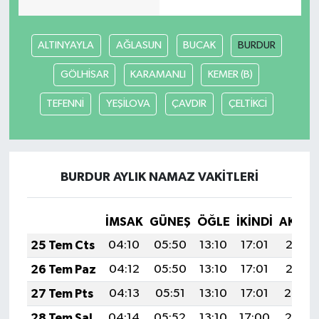
ALTINYAYLA
AĞLASUN
BUCAK
BURDUR
GÖLHİSAR
KARAMANLI
KEMER (B)
TEFENNİ
YEŞİLOVA
ÇAVDIR
ÇELTİKCİ
BURDUR AYLIK NAMAZ VAKITLERI
İMSAK
GÜNEŞ
ÖĞLE
İKINDI
AKŞA
25 Tem Cts
04:10
05:50
13:10
17:01
20:21
26 Tem Paz
04:12
05:50
13:10
17:01
20:21
27 Tem Pts
04:13
05:51
13:10
17:01
20:20
28 Tem Sal
04:14
05:52
13:10
17:00
20:19