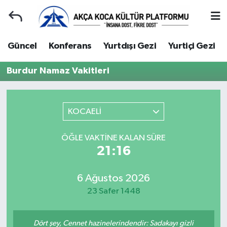
Duyuru
Kocaeli Nöbetçi Eczaneler
Güncel
Konferans
Yurtdışı Gezi
Yurtiçi Gezi
Gençlerle Başbaşa
Kocaeli Hava Durumu
Burdur Namaz Vakitleri
Güncel
Kocaeli Namaz Vakitleri
KOCAELİ
Konferans
Kocaeli Trafik Yoğunluk Haritası
ÖĞLE VAKTINE KALAN SÜRE
Yurtdışı Gezi
Süper Lig Puan Durumu ve Fikstür
21:16
Yurtiçi Gezi
Tüm Manşetler
6 Ağustos 2026
23 Safer 1448
Ziyaretler
Son Dakika Haberleri
Hakkımızda
Haber Arşivi
Dört şey, Cennet hazinelerindendir: Sadakayı gizli