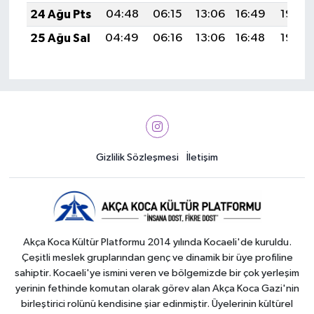
24 Ağu Pts
04:48
06:15
13:06
16:49
19:48
25 Ağu Sal
04:49
06:16
13:06
16:48
19:46
Gizlilik Sözleşmesi
İletişim
Akça Koca Kültür Platformu 2014 yılında Kocaeli'de kuruldu.
Çeşitli meslek gruplarından genç ve dinamik bir üye profiline
sahiptir. Kocaeli'ye ismini veren ve bölgemizde bir çok yerleşim
yerinin fethinde komutan olarak görev alan Akça Koca Gazi'nin
birleştirici rolünü kendisine şiar edinmiştir. Üyelerinin kültürel