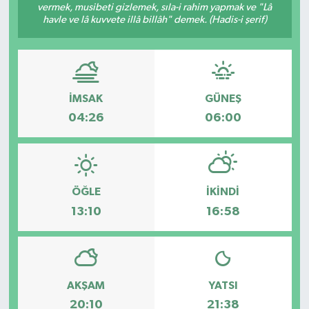
vermek, musibeti gizlemek, sıla-i rahim yapmak ve "Lâ
havle ve lâ kuvvete illâ billâh" demek. (Hadis-i şerif)
Yönetim Kurulu
Yüksek İstişare Kurulu
Sanat
İMSAK
GÜNEŞ
04:26
06:00
ÖĞLE
İKINDI
13:10
16:58
AKŞAM
YATSI
20:10
21:38