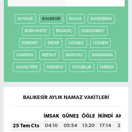
AYVALIK
BALIKESİR
BALYA
BANDIRMA
BURHANİYE
BİGADİÇ
DURSUNBEY
EDREMİT
ERDEK
GÖMEÇ
GÖNEN
HAVRAN
KEPSUT
MANYAS
MARMARA
SAVAŞTEPE
SINDIRGI
SUSURLUK
İVRİNDİ
BALIKESİR AYLIK NAMAZ VAKITLERI
İMSAK
GÜNEŞ
ÖĞLE
İKINDI
AKŞA
25 Tem Cts
04:10
05:54
13:20
17:14
20:36