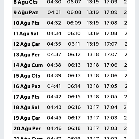
8 Ağu Cts
04:30
06:07
13:19
17:09
20:22
9 Ağu Paz
04:31
06:08
13:19
17:09
20:20
10 Ağu Pts
04:32
06:09
13:19
17:08
20:19
11 Ağu Sal
04:34
06:10
13:19
17:08
20:18
12 Ağu Çar
04:35
06:11
13:19
17:07
20:17
13 Ağu Per
04:37
06:12
13:18
17:07
20:15
14 Ağu Cum
04:38
06:13
13:18
17:06
20:14
15 Ağu Cts
04:39
06:13
13:18
17:06
20:13
16 Ağu Paz
04:41
06:14
13:18
17:05
20:11
17 Ağu Pts
04:42
06:15
13:18
17:05
20:10
18 Ağu Sal
04:43
06:16
13:17
17:04
20:09
19 Ağu Çar
04:45
06:17
13:17
17:03
20:07
20 Ağu Per
04:46
06:18
13:17
17:03
20:06