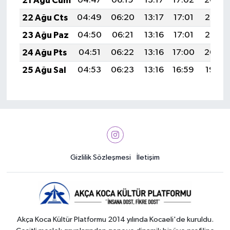
21 Ağu Cum
04:47
06:19
13:17
17:02
20:04
22 Ağu Cts
04:49
06:20
13:17
17:01
20:03
23 Ağu Paz
04:50
06:21
13:16
17:01
20:02
24 Ağu Pts
04:51
06:22
13:16
17:00
20:00
25 Ağu Sal
04:53
06:23
13:16
16:59
19:59
Gizlilik Sözleşmesi
İletişim
Akça Koca Kültür Platformu 2014 yılında Kocaeli'de kuruldu.