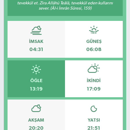
tevekkül et. Zira Allâhü Teâlâ, tevekkül eden kullarını
sever. (Âl-i İmrân Sûresi, 159)
Yönetim Kurulu
Yüksek İstişare Kurulu
Sanat
İMSAK
GÜNEŞ
04:31
06:08
ÖĞLE
İKINDI
13:19
17:09
AKŞAM
YATSI
20:20
21:51