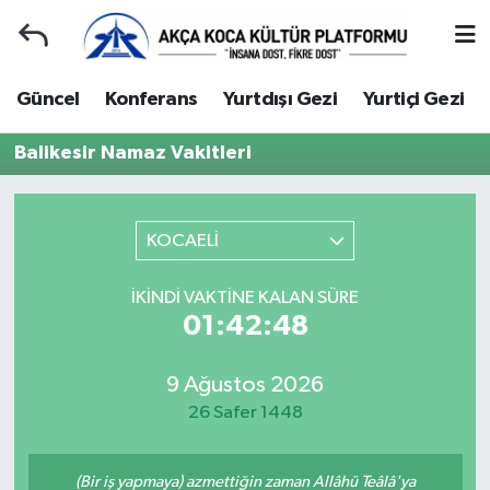
Duyuru
Kocaeli Nöbetçi Eczaneler
Güncel
Konferans
Yurtdışı Gezi
Yurtiçi Gezi
Gençlerle Başbaşa
Kocaeli Hava Durumu
Balikesir Namaz Vakitleri
Güncel
Kocaeli Namaz Vakitleri
KOCAELİ
Konferans
Kocaeli Trafik Yoğunluk Haritası
İKINDI VAKTINE KALAN SÜRE
Yurtdışı Gezi
Süper Lig Puan Durumu ve Fikstür
01:42:48
Yurtiçi Gezi
Tüm Manşetler
9 Ağustos 2026
26 Safer 1448
Ziyaretler
Son Dakika Haberleri
Hakkımızda
Haber Arşivi
(Bir iş yapmaya) azmettiğin zaman Allâhü Teâlâ'ya