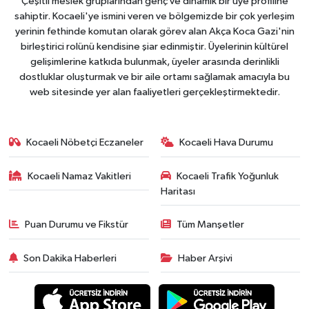
Çeşitli meslek gruplarından genç ve dinamik bir üye profiline
sahiptir. Kocaeli'ye ismini veren ve bölgemizde bir çok yerleşim
yerinin fethinde komutan olarak görev alan Akça Koca Gazi'nin
birleştirici rolünü kendisine şiar edinmiştir. Üyelerinin kültürel
gelişimlerine katkıda bulunmak, üyeler arasında derinlikli
dostluklar oluşturmak ve bir aile ortamı sağlamak amacıyla bu
web sitesinde yer alan faaliyetleri gerçekleştirmektedir.
Kocaeli Nöbetçi Eczaneler
Kocaeli Hava Durumu
Kocaeli Namaz Vakitleri
Kocaeli Trafik Yoğunluk
Haritası
Puan Durumu ve Fikstür
Tüm Manşetler
Son Dakika Haberleri
Haber Arşivi