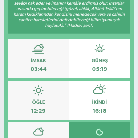
sevâbı hak eder ve imanını kemâle erdirmiş olur: İnsanlar
arasında geçinebileceği (güzel) ahlâk, Allâhü Teâlâ'nın
Yönetim Kurulu
haram kıldıklarından kendisini menedecek verâ ve cahilin
cahilce hareketlerini defedebileceği hilim (yumuşak
huyluluk)." (Hadis-i şerif)
Yüksek İstişare Kurulu
Sanat
İMSAK
GÜNEŞ
03:44
05:19
ÖĞLE
İKINDI
12:29
16:18