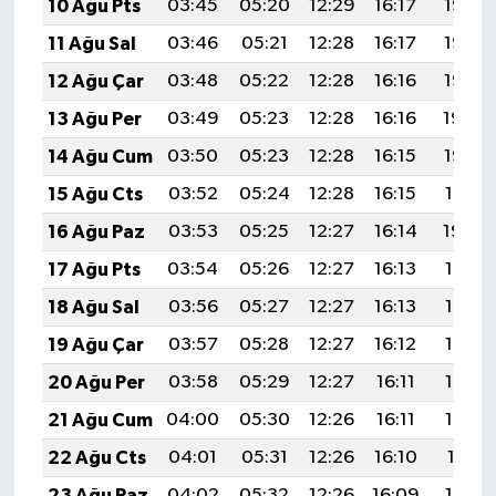
10 Ağu Pts
03:45
05:20
12:29
16:17
19:27
11 Ağu Sal
03:46
05:21
12:28
16:17
19:26
12 Ağu Çar
03:48
05:22
12:28
16:16
19:25
13 Ağu Per
03:49
05:23
12:28
16:16
19:24
14 Ağu Cum
03:50
05:23
12:28
16:15
19:22
15 Ağu Cts
03:52
05:24
12:28
16:15
19:21
16 Ağu Paz
03:53
05:25
12:27
16:14
19:20
17 Ağu Pts
03:54
05:26
12:27
16:13
19:18
18 Ağu Sal
03:56
05:27
12:27
16:13
19:17
19 Ağu Çar
03:57
05:28
12:27
16:12
19:16
20 Ağu Per
03:58
05:29
12:27
16:11
19:14
21 Ağu Cum
04:00
05:30
12:26
16:11
19:13
22 Ağu Cts
04:01
05:31
12:26
16:10
19:11
23 Ağu Paz
04:02
05:32
12:26
16:09
19:10