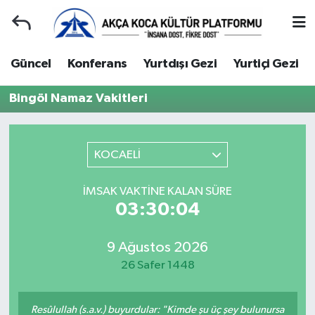
Duyuru
Kocaeli Nöbetçi Eczaneler
Güncel
Konferans
Yurtdışı Gezi
Yurtiçi Gezi
Gençlerle Başbaşa
Kocaeli Hava Durumu
Bingöl Namaz Vakitleri
Güncel
Kocaeli Namaz Vakitleri
KOCAELİ
Konferans
Kocaeli Trafik Yoğunluk Haritası
İMSAK VAKTINE KALAN SÜRE
Yurtdışı Gezi
Süper Lig Puan Durumu ve Fikstür
03:30:04
Yurtiçi Gezi
Tüm Manşetler
9 Ağustos 2026
26 Safer 1448
Ziyaretler
Son Dakika Haberleri
Hakkımızda
Haber Arşivi
Resûlullah (s.a.v.) buyurdular: "Kimde şu üç şey bulunursa