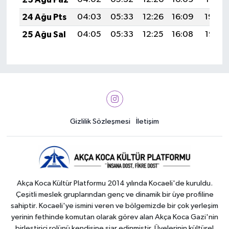
24 Ağu Pts
04:03
05:33
12:26
16:09
19:09
25 Ağu Sal
04:05
05:33
12:25
16:08
19:07
Gizlilik Sözleşmesi
İletişim
Akça Koca Kültür Platformu 2014 yılında Kocaeli'de kuruldu.
Çeşitli meslek gruplarından genç ve dinamik bir üye profiline
sahiptir. Kocaeli'ye ismini veren ve bölgemizde bir çok yerleşim
yerinin fethinde komutan olarak görev alan Akça Koca Gazi'nin
birleştirici rolünü kendisine şiar edinmiştir. Üyelerinin kültürel