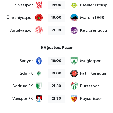
Sivasspor
Esenler Erokspor
19:00
Ümraniyespor
Mardin 1969
19:00
Antalyaspor
Keçiörengücü
21:30
9 Ağustos, Pazar
Sarıyer
Muğlaspor
19:00
Iğdır FK
Fatih Karagümrü
19:00
Bodrum FK
Bursaspor
21:30
Vanspor FK
Kayserispor
21:30