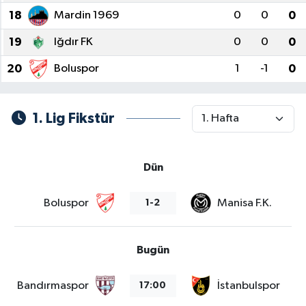
18
Mardin 1969
0
0
0
19
Iğdır FK
0
0
0
20
Boluspor
1
-1
0
1. Lig Fikstür
Dün
Boluspor
Manisa F.K.
1-2
Bugün
Bandırmaspor
İstanbulspor
17:00