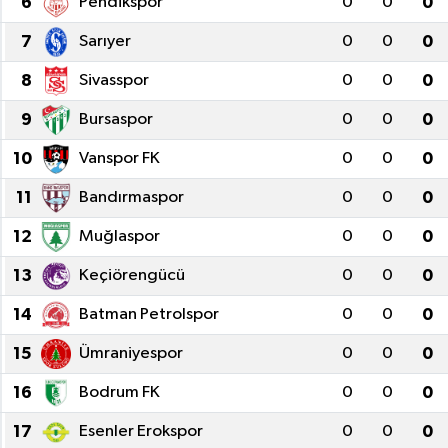
6
Pendikspor
0
0
0
Yönetim Kurulu
7
Sarıyer
0
0
0
8
Sivasspor
0
0
0
Yüksek İstişare Kurulu
9
Bursaspor
0
0
0
Sanat
10
Vanspor FK
0
0
0
11
Bandırmaspor
0
0
0
12
Muğlaspor
0
0
0
13
Keçiörengücü
0
0
0
14
Batman Petrolspor
0
0
0
15
Ümraniyespor
0
0
0
16
Bodrum FK
0
0
0
17
Esenler Erokspor
0
0
0