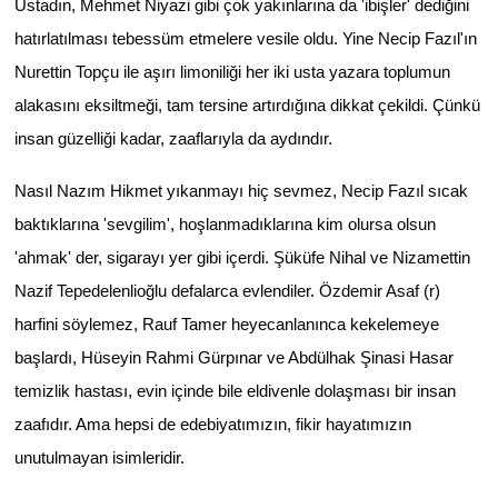
Üstadın, Mehmet Niyazi gibi çok yakınlarına da 'ibişler' dediğini
hatırlatılması tebessüm etmelere vesile oldu. Yine Necip Fazıl'ın
Nurettin Topçu ile aşırı limoniliği her iki usta yazara toplumun
alakasını eksiltmeği, tam tersine artırdığına dikkat çekildi. Çünkü
insan güzelliği kadar, zaaflarıyla da aydındır.
Nasıl Nazım Hikmet yıkanmayı hiç sevmez, Necip Fazıl sıcak
baktıklarına 'sevgilim', hoşlanmadıklarına kim olursa olsun
'ahmak' der, sigarayı yer gibi içerdi. Şüküfe Nihal ve Nizamettin
Nazif Tepedelenlioğlu defalarca evlendiler. Özdemir Asaf (r)
harfini söylemez, Rauf Tamer heyecanlanınca kekelemeye
başlardı, Hüseyin Rahmi Gürpınar ve Abdülhak Şinasi Hasar
temizlik hastası, evin içinde bile eldivenle dolaşması bir insan
zaafıdır. Ama hepsi de edebiyatımızın, fikir hayatımızın
unutulmayan isimleridir.