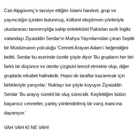
Can Alpgüvenç'e tavsiye ettiğim İslami hareket, grup ve
yayıncılığın içinden bulunmuş, kültürel eleştirmen yönleriyle
uluslararası tanınmışlığa sahip entelektüel Pakistan asıllı İngiliz
vatandaşı Ziyaüddin Serdar'ın Mahya Yayınlarından çıkan Septik
bir Müslümanın yolculuğu 'Cenneti Arayan Adam'ı beğendiğini
belitti. Serdar bu eserinde özetle şöyle diyor 'Bu grupların her biri
farklı bir düşünce ve otorite çizgisini temsil etmekte olup, diğer
gruplarla rekabet halindedir. Hepsi de taraftar kazanmak için
birbirleriyle yarışırlar.' Noktayı ise şöyle koyuyor Ziyaüddin
Serdar 'Bu arayış sürekli bir oluş sürecidir. Keşfettiğim bütün
başarısız cennetler, yanlış yönlendirilmiş bir varış inancına
dayanıyor.'
VAH VAH Kİ NE VAH!