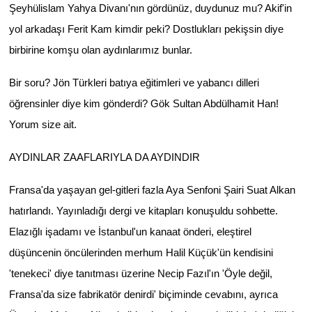
Şeyhülislam Yahya Divanı'nın gördünüz, duydunuz mu? Akif'in
yol arkadaşı Ferit Kam kimdir peki? Dostlukları pekişsin diye
birbirine komşu olan aydınlarımız bunlar.
Bir soru? Jön Türkleri batıya eğitimleri ve yabancı dilleri
öğrensinler diye kim gönderdi? Gök Sultan Abdülhamit Han!
Yorum size ait.
AYDINLAR ZAAFLARIYLA DA AYDINDIR
Fransa'da yaşayan gel-gitleri fazla Aya Senfoni Şairi Suat Alkan
hatırlandı. Yayınladığı dergi ve kitapları konuşuldu sohbette.
Elazığlı işadamı ve İstanbul'un kanaat önderi, eleştirel
düşüncenin öncülerinden merhum Halil Küçük'ün kendisini
'tenekeci' diye tanıtması üzerine Necip Fazıl'ın 'Öyle değil,
Fransa'da size fabrikatör denirdi' biçiminde cevabını, ayrıca