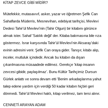
KİTAP ZEVCE GİBİ MİDİR?
Mütefekkir, mutasavvıf, asker, yazar ve öğretmen Şefik Can
Sahaflarda Müderris, Mesnevihan, edebiyat tarihçisi, Mevlevi
Dedesi Tahir'ül Mevlevi'nin (Tahir Olgun) bir kitabını görünce
almak ister. Sahaf 'Satılık değil' der. Kitaba bakmasına bile rıza
göstermez. Israr karşısında Tahir'ül Mevlevi'nin Aksaray'daki
evinin adresini verir. Şefik Can oraya gider. Tanışır, kitabı alıp,
inceler, mutluluk içindedir. Ancak bu kitabın da dışarı
çıkarılmasına müsaadede edilmez. Gerekçe 'kitap insanın
zevcesi gibidir, paylaşılmaz'. Bunu Kültür Tarihçimiz Dursun
Gürlek anlattı ve sonra devam etti 'Benim arkadaşlarıma yahut
talep edene yardım için verdiği 50 kadar kitabın hiçbiri geri
dönmedi. Tahir'ül Mevlevi haklı, kitap verilmez, tam tersi alınır.
CENNETİ ARAYAN ADAM