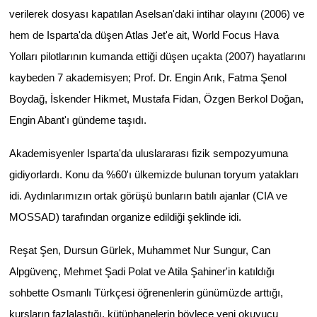
verilerek dosyası kapatılan Aselsan'daki intihar olayını (2006) ve
Yönetim Kurulu
hem de Isparta'da düşen Atlas Jet'e ait, World Focus Hava
Yolları pilotlarının kumanda ettiği düşen uçakta (2007) hayatlarını
Yüksek İstişare Kurulu
kaybeden 7 akademisyen; Prof. Dr. Engin Arık, Fatma Şenol
Sanat
Boydağ, İskender Hikmet, Mustafa Fidan, Özgen Berkol Doğan,
Engin Abant'ı gündeme taşıdı.
Akademisyenler Isparta'da uluslararası fizik sempozyumuna
gidiyorlardı. Konu da %60'ı ülkemizde bulunan toryum yatakları
idi. Aydınlarımızın ortak görüşü bunların batılı ajanlar (CIA ve
MOSSAD) tarafından organize edildiği şeklinde idi.
Reşat Şen, Dursun Gürlek, Muhammet Nur Sungur, Can
Alpgüvenç, Mehmet Şadi Polat ve Atila Şahiner'in katıldığı
sohbette Osmanlı Türkçesi öğrenenlerin günümüzde arttığı,
kursların fazlalaştığı, kütüphanelerin böylece yeni okuyucu