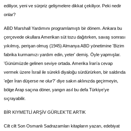
ediliyor, yeni ve sürpriz gelişmelere dikkat çekiliyor. Peki nedir
onlar?
ABD Marshall Yardımını programlamıştı bir dönem. Ankara bu
çerçevede okullara Amerikan süt tozu dağıtırken, savaş sonrası
yıkılmış, perişan olmuş (1945) Almanya ABD yönetimine 'Bizim
fabrika kurmamızı yardım edin, yeter' demiş. Öyle yapmışlar.
'Günümüzde gelinen seviye ortada. Amerika İran'a cevap
vermek üzere İsrail ile sürekli diyaloğu sürdürürken, bir saldırıda
'eğer İran düşerse ne olur?' diye sakın aklınızda geçirmeyin,
bölge Arap saçına döner, yangın asıl bu defa Türkiye'ye
sıçrayabilir.
BİR KIYMETLİ ARŞİV GÜRLEK'TE ARTIK
Cilt cilt Son Osmanlı Sadrazamları kitapların yazarı, edebiyat