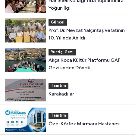
Hanımeli Konağı'nda Toplantılara
Yoğun İlgi
Güncel
Prof. Dr. Nevzat Yalçıntaş Vefatının
10. Yılında Anıldı
Yurtiçi Gezi
Akça Koca Kültür Platformu GAP
Gezisinden Döndü
Tanıtım
Karakadılar
Tanıtım
Özel Körfez Marmara Hastanesi