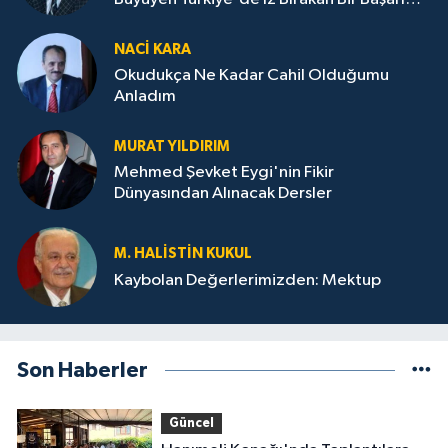
Destanı
NACI KARA
Okudukça Ne Kadar Cahil Olduğumu
Anladım
MURAT YILDIRIM
Mehmed Şevket Eygi'nin Fikir
Dünyasından Alınacak Dersler
M. HALISTIN KUKUL
Kaybolan Değerlerimizden: Mektup
Son Haberler
Güncel