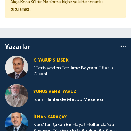
Akça Koca Kültür Platformu hiçbir şekilde sorumlu
tutulamaz.
Yazarlar
C. YAKUP ŞİMŞEK
"Terbiyeden Tezikme Bayramı” Kutlu
Olsun!
YUNUS VEHBI YAVUZ
İslami İlimlerde Metod Meselesi
İLHAN KARAÇAY
Kars'tan Çıkan Bir Hayat Hollanda'da
Büyüyen Türkiye'de İz Bırakan Bir Başarı