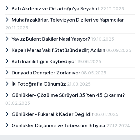
Batı Akdeniz ve Ortadoğu’ya Seyahat
22.12.2025
Muhafazakârlar, Televizyon Dizileri ve Yapımcılar
20.11.2025
Yavuz Bülent Bakiler Nasıl Yaşıyor?
19.10.2025
Kapalı Maraş Vakıf Statüsündedir; Açılsın
06.09.2025
Batı İnanılırlığını Kaybediyor
19.06.2025
Dünyada Dengeler Zorlanıyor
08.05.2025
İki Fotoğrafla Günümüz
21.03.2025
Günlükler- Çözülme Sürüyor! 35’ten 45 Çıkar mı?
03.02.2025
Günlükler - Fukaralık Kader Değildir
06.01.2025
Günlükler Düşünme ve Tebessüm İhtiyacı
27.12.2024