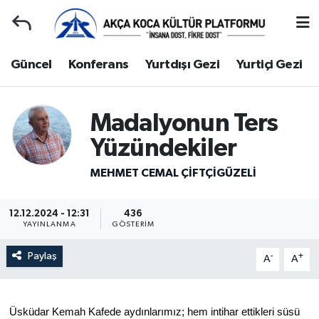
Duyuru
Kocaeli Nöbetçi Eczaneler
Güncel
Konferans
Yurtdışı Gezi
Yurtiçi Gezi
Gençlerle Başbaşa
Kocaeli Hava Durumu
Madalyonun Ters
Güncel
Kocaeli Namaz Vakitleri
Yüzündekiler
Konferans
Kocaeli Trafik Yoğunluk Haritası
MEHMET CEMAL ÇİFTÇİGÜZELİ
Yurtdışı Gezi
Süper Lig Puan Durumu ve Fikstür
12.12.2024 - 12:31
436
YAYINLANMA
GÖSTERIM
Yurtiçi Gezi
Tüm Manşetler
Paylaş
-
+
A
A
Ziyaretler
Son Dakika Haberleri
Hakkımızda
Haber Arşivi
Üsküdar Kemah Kafede aydınlarımız; hem intihar ettikleri süsü