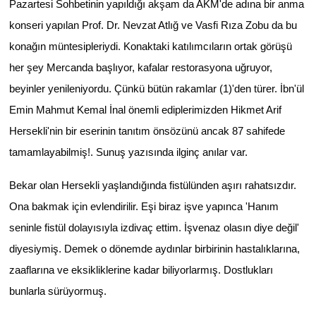
Pazartesi Sohbetinin yapıldığı akşam da AKM'de adına bir anma
konseri yapılan Prof. Dr. Nevzat Atlığ ve Vasfi Rıza Zobu da bu
konağın müntesipleriydi. Konaktaki katılımcıların ortak görüşü
her şey Mercanda başlıyor, kafalar restorasyona uğruyor,
beyinler yenileniyordu. Çünkü bütün rakamlar (1)'den türer. İbn'ül
Emin Mahmut Kemal İnal önemli ediplerimizden Hikmet Arif
Hersekli'nin bir eserinin tanıtım önsözünü ancak 87 sahifede
tamamlayabilmiş!. Sunuş yazısında ilginç anılar var.
Bekar olan Hersekli yaşlandığında fistülünden aşırı rahatsızdır.
Ona bakmak için evlendirilir. Eşi biraz işve yapınca 'Hanım
seninle fistül dolayısıyla izdivaç ettim. İşvenaz olasın diye değil'
diyesiymiş. Demek o dönemde aydınlar birbirinin hastalıklarına,
zaaflarına ve eksikliklerine kadar biliyorlarmış. Dostlukları
bunlarla sürüyormuş.