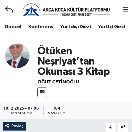
Duyuru
Kocaeli Nöbetçi Eczaneler
Güncel
Konferans
Yurtdışı Gezi
Yurtiçi Gezi
Gençlerle Başbaşa
Kocaeli Hava Durumu
Ötüken
Güncel
Kocaeli Namaz Vakitleri
Neşriyat’tan
Konferans
Kocaeli Trafik Yoğunluk Haritası
Okunası 3 Kitap
OĞUZ ÇETİNOĞLU
Yurtdışı Gezi
Süper Lig Puan Durumu ve Fikstür
Yurtiçi Gezi
Tüm Manşetler
10.12.2025 - 07:06
184
Ziyaretler
Son Dakika Haberleri
YAYINLANMA
GÖSTERIM
Paylaş
-
+
Hakkımızda
Haber Arşivi
A
A