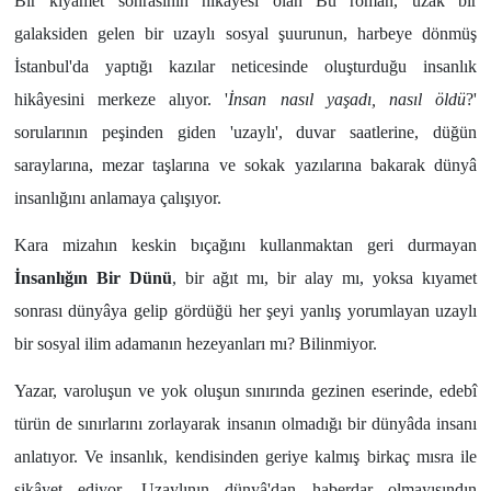
Bir kıyâmet sonrasının hikâyesi olan Bu roman, uzak bir
galaksiden gelen bir uzaylı sosyal şuurunun, harbeye dönmüş
İstanbul'da yaptığı kazılar neticesinde oluşturduğu insanlık
hikâyesini merkeze alıyor. '
İnsan nasıl yaşadı, nasıl öldü
?'
sorularının peşinden giden 'uzaylı', duvar saatlerine, düğün
saraylarına, mezar taşlarına ve sokak yazılarına bakarak dünyâ
insanlığını anlamaya çalışıyor.
Kara mizahın keskin bıçağını kullanmaktan geri durmayan
İnsanlığın Bir Dünü
, bir ağıt mı, bir alay mı, yoksa kıyamet
sonrası dünyâya gelip gördüğü her şeyi yanlış yorumlayan uzaylı
bir sosyal ilim adamanın hezeyanları mı? Bilinmiyor.
Yazar, varoluşun ve yok oluşun sınırında gezinen eserinde, edebî
türün de sınırlarını zorlayarak insanın olmadığı bir dünyâda insanı
anlatıyor. Ve insanlık, kendisinden geriye kalmış birkaç mısra ile
şikâyet ediyor. Uzaylının dünyâ'dan haberdar olmayışındın