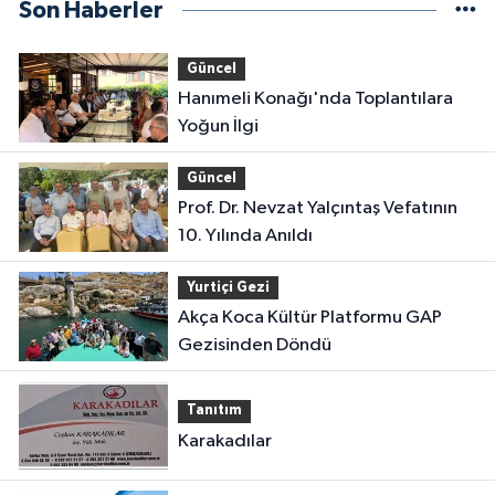
Son Haberler
Güncel
Hanımeli Konağı'nda Toplantılara
Yoğun İlgi
Güncel
Prof. Dr. Nevzat Yalçıntaş Vefatının
10. Yılında Anıldı
Yurtiçi Gezi
Akça Koca Kültür Platformu GAP
Gezisinden Döndü
Tanıtım
Karakadılar