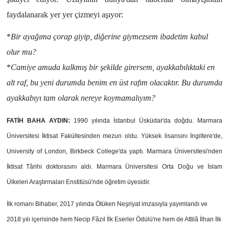
faydalanarak yer yer çizmeyi aşıyor:
*
Bir ayağıma çorap giyip, diğerine giymezsem ibadetim kabul
olur mu?
*
Camiye amuda kalkmış bir şekilde girersem, ayakkabılıktaki en
alt raf, bu yeni durumda benim en üst rafım olacaktır. Bu durumda
ayakkabıyı tam olarak nereye koymamalıyım?
FATİH BAHA AYDIN:
1990 yılında İstanbul Üsküdar'da doğdu. Marmara
Üniversitesi İktisat Fakültesinden mezun oldu. Yüksek lisansını İngiltere'de,
University of London, Birkbeck College'da yaptı. Marmara Üniversitesi'nden
İktisat Târihi doktorasını aldı. Marmara Üniversitesi Orta Doğu ve İslam
Ülkeleri Araştırmaları Enstitüsü'nde öğretim üyesidir.
İlk romanı Bihaber, 2017 yılında Ötüken Neşriyat imzasıyla yayımlandı ve
2018 yılı içerisinde hem Necip Fâzıl İlk Eserler Ödülü'ne hem de Attilâ İlhan İlk