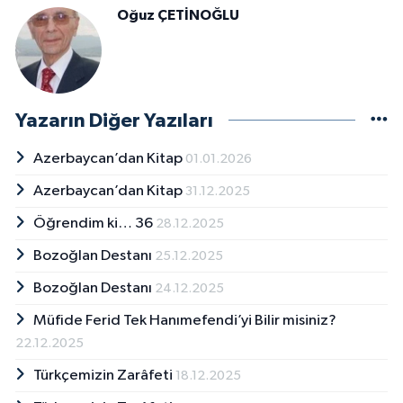
Oğuz ÇETİNOĞLU
Yazarın Diğer Yazıları
Azerbaycan’dan Kitap
01.01.2026
Azerbaycan’dan Kitap
31.12.2025
Öğrendim ki… 36
28.12.2025
Bozoğlan Destanı
25.12.2025
Bozoğlan Destanı
24.12.2025
Müfide Ferid Tek Hanımefendi’yi Bilir misiniz?
22.12.2025
Türkçemizin Zarâfeti
18.12.2025