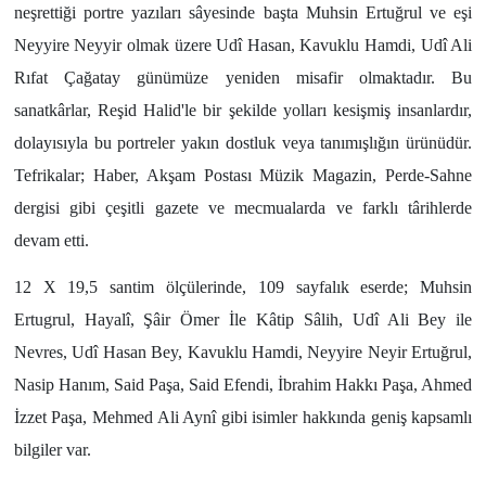
neşrettiği portre yazıları sâyesinde başta Muhsin Ertuğrul ve eşi
Neyyire Neyyir olmak üzere Udî Hasan, Kavuklu Hamdi, Udî Ali
Rıfat Çağatay günümüze yeniden misafir olmaktadır. Bu
sanatkârlar, Reşid Halid'le bir şekilde yolları kesişmiş insanlardır,
dolayısıyla bu portreler yakın dostluk veya tanımışlığın ürünüdür.
Tefrikalar; Haber, Akşam Postası Müzik Magazin, Perde-Sahne
dergisi gibi çeşitli gazete ve mecmualarda ve farklı târihlerde
devam etti.
12 X 19,5 santim ölçülerinde, 109 sayfalık eserde; Muhsin
Ertugrul, Hayalî, Şâir Ömer İle Kâtip Sâlih, Udî Ali Bey ile
Nevres, Udî Hasan Bey, Kavuklu Hamdi, Neyyire Neyir Ertuğrul,
Nasip Hanım, Said Paşa, Said Efendi, İbrahim Hakkı Paşa, Ahmed
İzzet Paşa, Mehmed Ali Aynî gibi isimler hakkında geniş kapsamlı
bilgiler var.