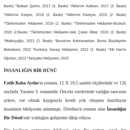
Baskı) *Balkan Şahini, 2017 (3. Baskı) *Atilla'nın Kalkanı, 2017 (3. Baskı)
*Atilla'nın Kargısı, 2018 (2. Baskı) *Atilla'nın Kamçısı, 2019 (2. Baskı)
*Târihimizden Hikâyeler, 2019 (2. Baskı) *Târihimizden Hikâyeler-Bozkurt,
2020 (2.Baskı) *Târihimizden Hikâyeler-Islık Çalan Oklar, 2020 (2. Baskı)
*Malkoçoğlu, 2021 (2. Baskı) *Bursa'nın Kahramanları, Bursa Büyükşehir
Belediyesi, 2022 *Kurtuluş Savaşı Hikâyeleri, 2022 (2. Baskı) *Atlı Han'ın
Oğulları, 2023 *Selçuklu Hikâyeleri, 2025
İNSANLIĞIN BİR DÜNÜ
Fatih Baha Aydın
'ın romanı, 12 X 19,5 santim ölçülerinde ve 126
sayfadır. Yazarın 3. romanıdır. Önceki eserlerinde varlığın sancısını
çeken, var olmak kaygısıyla kendi yok oluşunu hazırlayan
insanların hikâyesini anlatmıştı. Dördüncü romanı olan
İnsanlığın
Bir Dünü
'nde yokluğun gelişimini tâkip ediyor.