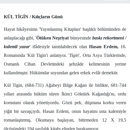
Yönetim Kurulu
KÜL TİGİN / Kılıçların Günü
Yüksek İstişare Kurulu
Hayat hikâyesinin 'Yayınlanmış Kitapları' başlıklı bölümünden de
anlaşılacağı gibi, '
Ötüken Neşriyat
bünyesinde
baskı rekortmeni /
Sanat
kıdemli yazar
' ifâdesiyle tanıtılabilecek olan
Hasan Erdem,
16.
Romanında 'Kül Tigin'i anlatıyor. '
Tigin
', Orta Asya Türklerinde,
Osmanlı Cihan Devletindeki şehzâde kelimesinin yerine
kullanılmıştır. Hükümdar soyundan gelen erkek evlât demektir.
Kül Tigin, (684-731) Ağabeyi Bilge Kağan ile birlikte, 681-744
yılları arasında hüküm süren İkinci Göktürk Kağanlığı'nı, ordu
komutanı olarak yönetiyordu. Gözü pek, düşmana korku veren
yiğit bir savaşçıydı. Hasan Erdem, onun hayatını usta kalemiyle
romanlaştırmış. Okumaya başlayan, bitirmeden 12 X 19,5
ölçüsündeki 194 sayfalık kitabı elinden bırakamıyor.