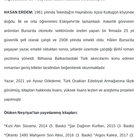
HASAN ERDEM:
1961 yılında Tekirdağ'ın Hayrabolu ilçesi Kutlugün köyünde
doğdu. İlk ve orta öğrenimini Eskişehir'de tamamladı. Askerlik görevinin
ardından Bursa'da otomotiv sektöründe üretim yapan bir firmada 25 yıl
güvenlik şefi olarak çalıştı ve 2008 yılında emekli oldu. Hâlen Bursa'da
yaşayan yazar, emekli olduktan sonra, yıllardır üzerinde çalıştığı târihî roman
yazımına yöneldi. Bilhassa Balkanlardaki Türk akıncılarını konu edinen
romanları geniş kitleler tarafından beğenilerek okunmaktadır.
Yazar; 2021 yılı Ayvaz Gökdemir, Türk Ocakları Edebiyat Armağanına lâyık
görülmüş, kitapları hakkında lisans, yüksek lisans tezleri ve araştırma projeleri
yapılmıştır.
Ötüken Neşriyat'tan yayınlanmış kitapları:
*Kızıl Atın Süvarisi, 2014 (5. Baskı) *Şar Dağının Kurtları, 2015 (3. Baskı)
*Otranto 1480 Mahşerin Son Atlısı, 2016 (3. Baskı) *Argos Kalesi, 2017 (3.