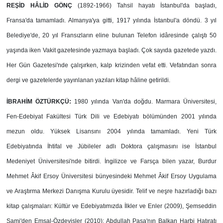
REŞİD HÂLİD GÖNÇ
(1892-1966) Tahsil hayatı İstanbul'da başladı,
Fransa'da tamamladı. Almanya'ya gitti, 1917 yılında İstanbul'a döndü. 3 yıl
Belediye'de, 20 yıl Fransızların eline bulunan Telefon idâresinde çalıştı 50
yaşında iken Vakit gazetesinde yazmaya başladı. Çok sayıda gazetede yazdı.
Her Gün Gazetesi'nde çalışırken, kalp krizinden vefat etti. Vefatından sonra
dergi ve gazetelerde yayınlanan yazıları kitap hâline getirildi.
İBRAHİM ÖZTÜRKÇÜ:
1980 yılında Van'da doğdu. Marmara Üniversitesi,
Fen-Edebiyat Fakültesi Türk Dili ve Edebiyatı bölümünden 2001 yılında
mezun oldu. Yüksek Lisansını 2004 yılında tamamladı. Yeni Türk
Edebiyatında İhtifal ve Jübileler adlı Doktora çalışmasını ise İstanbul
Medeniyet Üniversitesi'nde bitirdi. İngilizce ve Farsça bilen yazar, Burdur
Mehmet Âkif Ersoy Üniversitesi bünyesindeki Mehmet Âkif Ersoy Uygulama
ve Araştırma Merkezi Danışma Kurulu üyesidir. Telif ve neşre hazırladığı bazı
kitap çalışmaları: Kültür ve Edebiyatımızda İlkler ve Enler (2009), Şemseddin
Sami'den Emsal-Özdeyişler (2010); Abdullah Paşa'nın Balkan Harbi Hatıratı