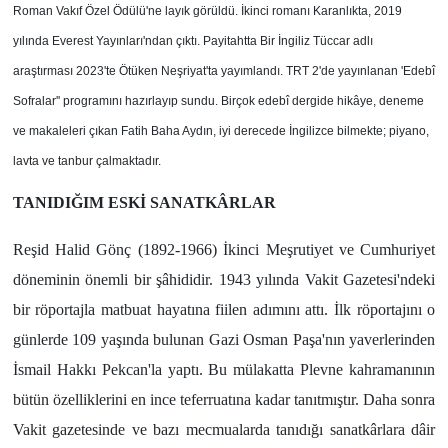
Roman Vakıf Özel Ödülü'ne layık görüldü. İkinci romanı Karanlıkta, 2019
yılında Everest Yayınları'ndan çıktı. Payitahtta Bir İngiliz Tüccar adlı
araştırması 2023'te Ötüken Neşriyat'ta yayımlandı. TRT 2'de yayınlanan 'Edebî
Sofralar'' programını hazırlayıp sundu. Birçok edebî dergide hikâye, deneme
ve makaleleri çıkan Fatih Baha Aydın, iyi derecede İngilizce bilmekte; piyano,
lavta ve tanbur çalmaktadır.
TANIDIĞIM ESKİ SANATKÂRLAR
Reşid Halid Gönç (1892-1966) İkinci Meşrutiyet ve Cumhuriyet
döneminin önemli bir şâhididir. 1943 yılında Vakit Gazetesi'ndeki
bir röportajla matbuat hayatına fiilen adımını attı. İlk röportajını o
günlerde 109 yaşında bulunan Gazi Osman Paşa'nın yaverlerinden
İsmail Hakkı Pekcan'la yaptı. Bu mülakatta Plevne kahramanının
bütün özelliklerini en ince teferruatına kadar tanıtmıştır. Daha sonra
Vakit gazetesinde ve bazı mecmualarda tanıdığı sanatkârlara dâir