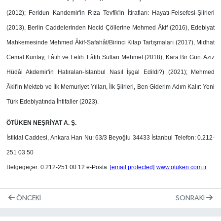
(2012); Feridun Kandemir'in Rıza Tevfîk'in İtirafları: Hayatı-Felsefesi-Şiirleri
(2013), Berlin Caddelerinden Necid Çöllerine Mehmed Âkif (2016), Edebiyat
Mahkemesinde Mehmed Âkif-Safahât/Birinci Kitap Tartışmaları (2017), Midhat
Cemal Kuntay, Fâtih ve Fetih: Fâtih Sultan Mehmet (2018); Kara Bir Gün: Aziz
Hüdâi Akdemir'in Hatıraları-İstanbul Nasıl İşgal Edildi?) (2021); Mehmed
Âkif'in Mekteb ve İlk Memuriyet Yılları, İlk Şiirleri, Ben Giderim Adım Kalır: Yeni
Türk Edebiyatında İhtifaller (2023).
ÖTÜKEN NEŞRİYAT A. Ş.
İstiklal Caddesi, Ankara Han Nu: 63/3 Beyoğlu 34433 İstanbul Telefon: 0.212-
251 03 50
Belgegeçer: 0.212-251 00 12 e-Posta:
[email protected]
www.otuken.com.tr
ÖNCEKI
SONRAKI