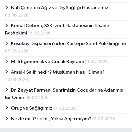
Nuh Çimento Ağız ve Diş Sağlığı Hastanemiz
08.06.2026
Kemal Cebeci, SSK İzmit Hastanesinin Efsane
Başhekimi
18.05.2026
Köseköy Dispanseri’nden Kartepe Semt Polikliniği’ne
05.05.2026
Milli Egemenlik ve Çocuk Bayramı
21.04.2026
Amel-i Salih nedir? Müslüman Nasıl Olmalı?
23.03.2026
Dr. Zeyyat Parman, Şehrimizin Çocuklarına Adanmış
Bir Ömür
09.03.2026
Oruç ve Sağlığımız
17.02.2026
Nezle mi, Grip mi, Yoksa Anjin miyim?
01.02.2026