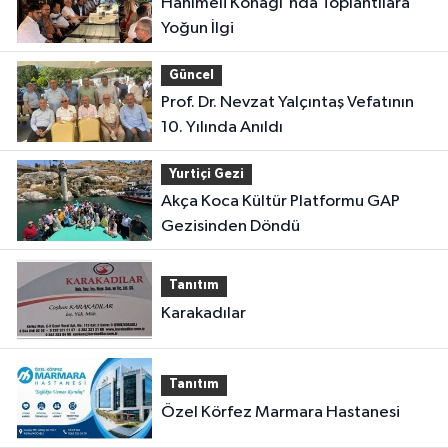
Hanımeli Konağı'nda Toplantılara
Yoğun İlgi
Güncel
Prof. Dr. Nevzat Yalçıntaş Vefatının
10. Yılında Anıldı
Yurtiçi Gezi
Akça Koca Kültür Platformu GAP
Gezisinden Döndü
Tanıtım
Karakadılar
Tanıtım
Özel Körfez Marmara Hastanesi