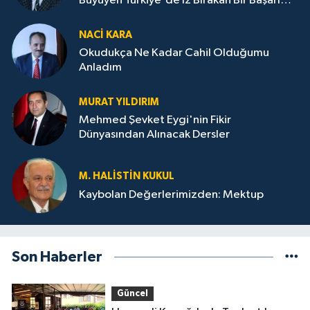
Büyüyen Türkiye'de İz Bırakan Bir Başarı
Destanı
NACI KARA
Okudukça Ne Kadar Cahil Olduğumu
Anladım
MURAT YILDIRIM
Mehmed Şevket Eygi'nin Fikir
Dünyasından Alınacak Dersler
M. HALISTIN KUKUL
Kaybolan Değerlerimizden: Mektup
Son Haberler
Güncel