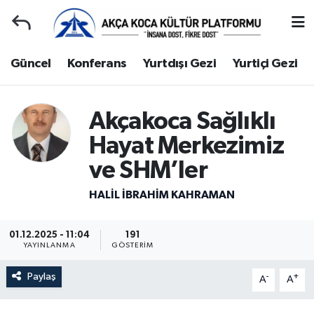
Duyuru
Kocaeli Nöbetçi Eczaneler
Güncel
Konferans
Yurtdışı Gezi
Yurtiçi Gezi
Gençlerle Başbaşa
Kocaeli Hava Durumu
Akçakoca Sağlıklı
Güncel
Kocaeli Namaz Vakitleri
Hayat Merkezimiz
Konferans
Kocaeli Trafik Yoğunluk Haritası
ve SHM’ler
HALIL İBRAHIM KAHRAMAN
Yurtdışı Gezi
Süper Lig Puan Durumu ve Fikstür
Yurtiçi Gezi
Tüm Manşetler
01.12.2025 - 11:04
191
YAYINLANMA
GÖSTERIM
Ziyaretler
Son Dakika Haberleri
Paylaş
-
+
A
A
Hakkımızda
Haber Arşivi