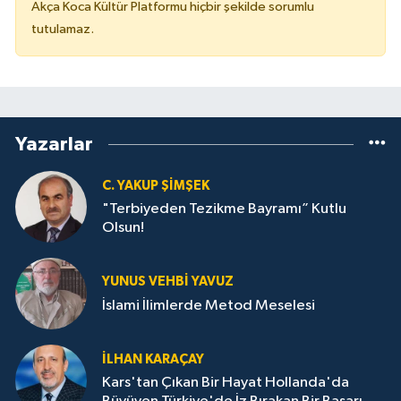
Akça Koca Kültür Platformu hiçbir şekilde sorumlu
tutulamaz.
Yazarlar
C. YAKUP ŞİMŞEK
"Terbiyeden Tezikme Bayramı” Kutlu
Olsun!
YUNUS VEHBI YAVUZ
İslami İlimlerde Metod Meselesi
İLHAN KARAÇAY
Kars'tan Çıkan Bir Hayat Hollanda'da