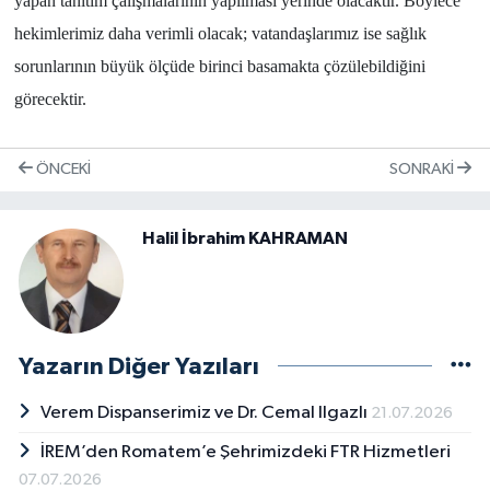
yapan tanıtım çalışmalarının yapılması yerinde olacaktır. Böylece
hekimlerimiz daha verimli olacak; vatandaşlarımız ise sağlık
sorunlarının büyük ölçüde birinci basamakta çözülebildiğini
görecektir.
ÖNCEKI
SONRAKI
Halil İbrahim KAHRAMAN
Yazarın Diğer Yazıları
Verem Dispanserimiz ve Dr. Cemal Ilgazlı
21.07.2026
İREM’den Romatem’e Şehrimizdeki FTR Hizmetleri
07.07.2026