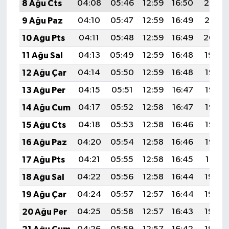
8 Ağu Cts
04:08
05:46
12:59
16:50
20:02
9 Ağu Paz
04:10
05:47
12:59
16:49
20:01
10 Ağu Pts
04:11
05:48
12:59
16:49
20:00
11 Ağu Sal
04:13
05:49
12:59
16:48
19:59
12 Ağu Çar
04:14
05:50
12:59
16:48
19:57
13 Ağu Per
04:15
05:51
12:59
16:47
19:56
14 Ağu Cum
04:17
05:52
12:58
16:47
19:55
15 Ağu Cts
04:18
05:53
12:58
16:46
19:53
16 Ağu Paz
04:20
05:54
12:58
16:46
19:52
17 Ağu Pts
04:21
05:55
12:58
16:45
19:51
18 Ağu Sal
04:22
05:56
12:58
16:44
19:49
19 Ağu Çar
04:24
05:57
12:57
16:44
19:48
20 Ağu Per
04:25
05:58
12:57
16:43
19:46