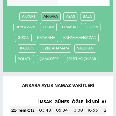
AKYURT
ANKARA
AYAŞ
BALA
BEYPAZARI
CUBUK
ELMADAĞ
EVREN
GÜDÜL
HAYMANA
KAHRAMANKAZAN
KALECİK
KIZILCAHAMAM
NALLIHAN
POLATLI
ÇAMLIDERE
ŞEREFLİKOÇHİSAR
ANKARA AYLIK NAMAZ VAKITLERI
İMSAK
GÜNEŞ
ÖĞLE
İKINDI
AKŞA
25 Tem Cts
03:48
05:34
13:00
16:55
20:17