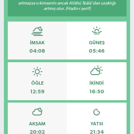
artmazsa o kimsenin ancak Allâhü Teâlâ'dan uzaklığı
artmış olur. (Hadis-i şerif)
Yönetim Kurulu
Yüksek İstişare Kurulu
Sanat
İMSAK
GÜNEŞ
04:08
05:46
ÖĞLE
İKINDI
12:59
16:50
AKŞAM
YATSI
20:02
21:34