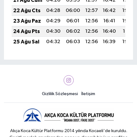
21 Ağu Cum
04:26
05:59
12:57
16:42
19:45
22 Ağu Cts
04:28
06:00
12:57
16:42
19:44
23 Ağu Paz
04:29
06:01
12:56
16:41
19:42
24 Ağu Pts
04:30
06:02
12:56
16:40
19:41
25 Ağu Sal
04:32
06:03
12:56
16:39
19:39
Gizlilik Sözleşmesi
İletişim
Akça Koca Kültür Platformu 2014 yılında Kocaeli'de kuruldu.