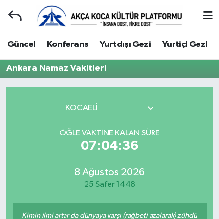
Duyuru
Kocaeli Nöbetçi Eczaneler
Güncel
Konferans
Yurtdışı Gezi
Yurtiçi Gezi
Gençlerle Başbaşa
Kocaeli Hava Durumu
Ankara Namaz Vakitleri
Güncel
Kocaeli Namaz Vakitleri
KOCAELİ
Konferans
Kocaeli Trafik Yoğunluk Haritası
ÖĞLE VAKTINE KALAN SÜRE
Yurtdışı Gezi
Süper Lig Puan Durumu ve Fikstür
07:04:36
Yurtiçi Gezi
Tüm Manşetler
8 Ağustos 2026
25 Safer 1448
Ziyaretler
Son Dakika Haberleri
Hakkımızda
Haber Arşivi
Kimin ilmi artar da dünyaya karşı (rağbeti azalarak) zühdü