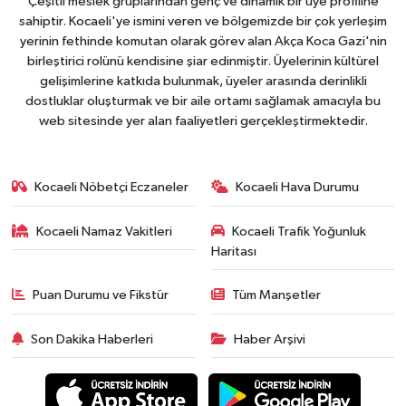
Çeşitli meslek gruplarından genç ve dinamik bir üye profiline
sahiptir. Kocaeli'ye ismini veren ve bölgemizde bir çok yerleşim
yerinin fethinde komutan olarak görev alan Akça Koca Gazi'nin
birleştirici rolünü kendisine şiar edinmiştir. Üyelerinin kültürel
gelişimlerine katkıda bulunmak, üyeler arasında derinlikli
dostluklar oluşturmak ve bir aile ortamı sağlamak amacıyla bu
web sitesinde yer alan faaliyetleri gerçekleştirmektedir.
Kocaeli Nöbetçi Eczaneler
Kocaeli Hava Durumu
Kocaeli Namaz Vakitleri
Kocaeli Trafik Yoğunluk
Haritası
Puan Durumu ve Fikstür
Tüm Manşetler
Son Dakika Haberleri
Haber Arşivi