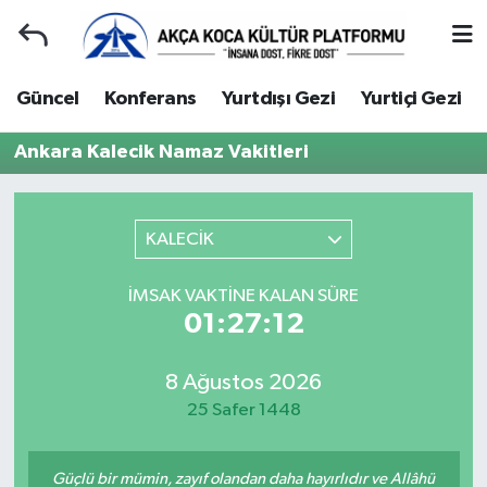
Duyuru
Kocaeli Nöbetçi Eczaneler
Güncel
Konferans
Yurtdışı Gezi
Yurtiçi Gezi
Gençlerle Başbaşa
Kocaeli Hava Durumu
Ankara Kalecik Namaz Vakitleri
Güncel
Kocaeli Namaz Vakitleri
KALECİK
Konferans
Kocaeli Trafik Yoğunluk Haritası
İMSAK VAKTINE KALAN SÜRE
Yurtdışı Gezi
Süper Lig Puan Durumu ve Fikstür
01:27:12
Yurtiçi Gezi
Tüm Manşetler
8 Ağustos 2026
25 Safer 1448
Ziyaretler
Son Dakika Haberleri
Hakkımızda
Haber Arşivi
Güçlü bir mümin, zayıf olandan daha hayırlıdır ve Allâhü