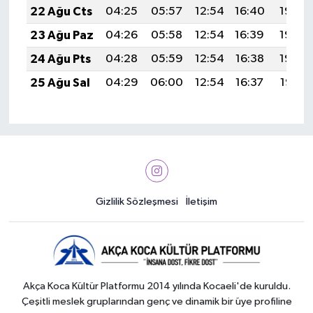
22 Ağu Cts
04:25
05:57
12:54
16:40
19:42
23 Ağu Paz
04:26
05:58
12:54
16:39
19:40
24 Ağu Pts
04:28
05:59
12:54
16:38
19:39
25 Ağu Sal
04:29
06:00
12:54
16:37
19:37
Gizlilik Sözleşmesi
İletişim
Akça Koca Kültür Platformu 2014 yılında Kocaeli'de kuruldu.
Çeşitli meslek gruplarından genç ve dinamik bir üye profiline