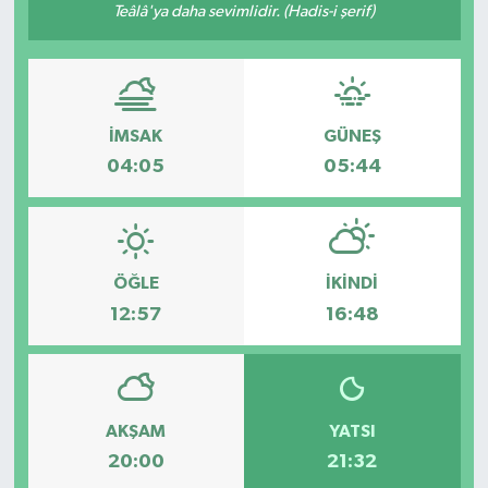
Teâlâ'ya daha sevimlidir. (Hadis-i şerif)
Yönetim Kurulu
Yüksek İstişare Kurulu
İMSAK
GÜNEŞ
Sanat
04:05
05:44
ÖĞLE
İKINDI
12:57
16:48
AKŞAM
YATSI
20:00
21:32