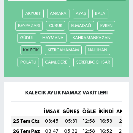
AKYURT
ANKARA
AYAŞ
BALA
BEYPAZARI
CUBUK
ELMADAĞ
EVREN
GÜDÜL
HAYMANA
KAHRAMANKAZAN
KALECİK
KIZILCAHAMAM
NALLIHAN
POLATLI
ÇAMLIDERE
ŞEREFLİKOÇHİSAR
KALECİK AYLIK NAMAZ VAKITLERI
İMSAK
GÜNEŞ
ÖĞLE
İKINDI
AKŞA
25 Tem Cts
03:45
05:31
12:58
16:53
20:15
26 Tem Paz
03:47
05:32
12:58
16:52
20:14