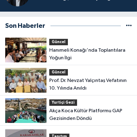
Son Haberler
Güncel
Hanımeli Konağı'nda Toplantılara
Yoğun İlgi
Güncel
Prof. Dr. Nevzat Yalçıntaş Vefatının
10. Yılında Anıldı
Yurtiçi Gezi
Akça Koca Kültür Platformu GAP
Gezisinden Döndü
Tanıtım