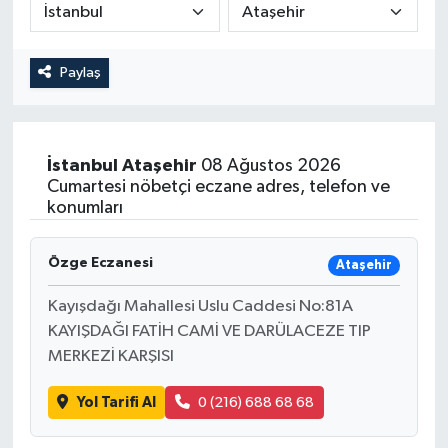
Yönetim Kurulu
Paylaş
Yüksek İstişare Kurulu
Sanat
İstanbul
Ataşehir
08 Ağustos 2026
Cumartesi nöbetçi eczane adres, telefon ve
konumları
Özge Eczanesi
Ataşehir
Kayışdağı Mahallesi Uslu Caddesi No:81A
KAYIŞDAĞI FATİH CAMİ VE DARÜLACEZE TIP
MERKEZİ KARŞISI
Yol Tarifi Al
0 (216) 688 68 68