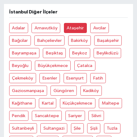
İstanbul Diğer İlçeler
Adalar
Arnavutköy
Ataşehir
Avcilar
Bağcilar
Bahçelievler
Bakirköy
Başakşehir
Bayrampaşa
Beşiktaş
Beykoz
Beylikdüzü
Beyoğlu
Büyükçekmece
Çatalca
Çekmeköy
Esenler
Esenyurt
Fatih
Gaziosmanpaşa
Güngören
Kadiköy
Kağithane
Kartal
Küçükçekmece
Maltepe
Pendik
Sancaktepe
Sariyer
Silivri
Sultanbeyli
Sultangazi
Şile
Şişli
Tuzla