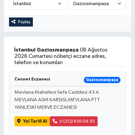
Yönetim Kurulu
Paylaş
Yüksek İstişare Kurulu
Sanat
İstanbul
Gaziosmanpaşa
08 Ağustos
2026 Cumartesi nöbetçi eczane adres,
telefon ve konumları
Cennet Eczanesi
Gaziosmanpaşa
Mevlana Mahallesi Sefa Caddesi 43 A
MEVLANA ASM KARŞISI,MEVLANA PTT
YANI,ESKİ MERVE ECZANESİ
Yol Tarifi Al
0 (212) 650 04 93