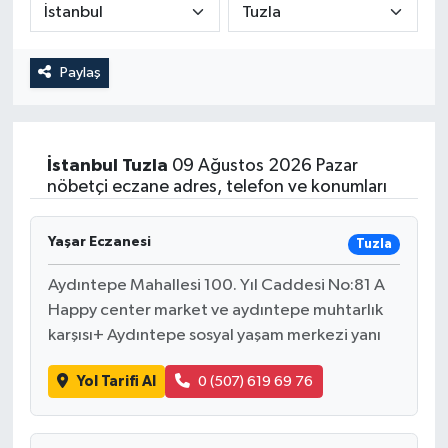
Yönetim Kurulu
Paylaş
Yüksek İstişare Kurulu
Sanat
İstanbul
Tuzla
09 Ağustos 2026 Pazar
nöbetçi eczane adres, telefon ve konumları
Yaşar Eczanesi
Tuzla
Aydıntepe Mahallesi 100. Yıl Caddesi No:81 A
Happy center market ve aydıntepe muhtarlık
karşısı+ Aydıntepe sosyal yaşam merkezi yanı
Yol Tarifi Al
0 (507) 619 69 76