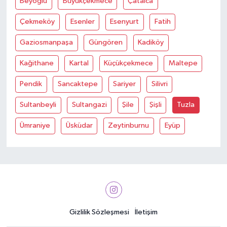
Beyoğlu
Büyükçekmece
Çatalca
Çekmeköy
Esenler
Esenyurt
Fatih
Gaziosmanpaşa
Güngören
Kadiköy
Kağithane
Kartal
Küçükçekmece
Maltepe
Pendik
Sancaktepe
Sariyer
Silivri
Sultanbeyli
Sultangazi
Şile
Şişli
Tuzla
Ümraniye
Üsküdar
Zeytinburnu
Eyüp
Gizlilik Sözleşmesi
İletişim