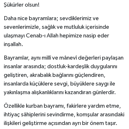
Şükürler olsun!
Yönetim Kurulu
Daha nice bayramlara; sevdiklerimiz ve
Yüksek İstişare Kurulu
sevenlerimizle, sağlık ve mutluluk içerisinde
ulaşmayı Cenab-ı Allah hepimize nasip eder
Sanat
inşallah.
Bayramlar, aynı millî ve mânevî değerleri paylaşan
insanlar arasında; dostluk-kardeşlik duygularını
geliştiren, akrabalık bağlarını güçlendiren,
insanlarda küçüklere sevgi, büyüklere saygı ile
yakınlaşma alışkanlıklarını kazandıran günlerdir.
Özellikle kurban bayramı, fakirlere yardım etme,
ihtiyaç sâhiplerini sevindirme, komşular arasındaki
ilişkileri geliştirme açısından ayrı bir önem taşır.