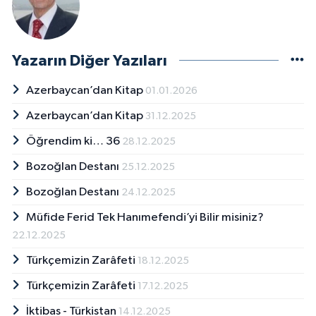
Yazarın Diğer Yazıları
Azerbaycan’dan Kitap
01.01.2026
Azerbaycan’dan Kitap
31.12.2025
Öğrendim ki… 36
28.12.2025
Bozoğlan Destanı
25.12.2025
Bozoğlan Destanı
24.12.2025
Müfide Ferid Tek Hanımefendi’yi Bilir misiniz?
22.12.2025
Türkçemizin Zarâfeti
18.12.2025
Türkçemizin Zarâfeti
17.12.2025
İktibas - Türkistan
14.12.2025