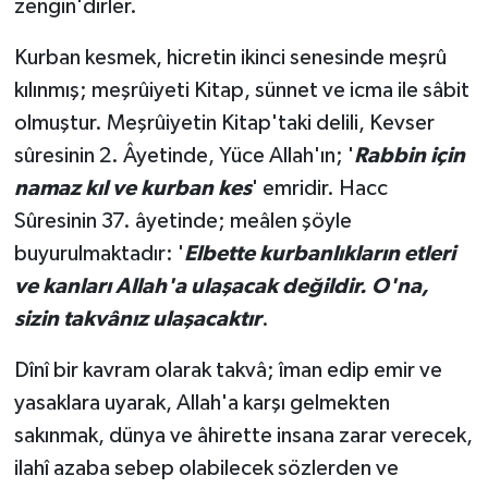
zengin'dirler.
Kurban kesmek, hicretin ikinci senesinde meşrû
kılınmış; meşrûiyeti Kitap, sünnet ve icma ile sâbit
olmuştur. Meşrûiyetin Kitap'taki delili, Kevser
sûresinin 2. Âyetinde, Yüce Allah'ın; '
Rabbin için
namaz kıl ve kurban kes
' emridir. Hacc
Sûresinin 37. âyetinde; meâlen şöyle
buyurulmaktadır: '
Elbette kurbanlıkların etleri
ve kanları Allah'a ulaşacak değildir. O'na,
sizin takvânız ulaşacaktır
.
Dînî bir kavram olarak takvâ; îman edip emir ve
yasaklara uyarak, Allah'a karşı gelmekten
sakınmak, dünya ve âhirette insana zarar verecek,
ilahî azaba sebep olabilecek sözlerden ve