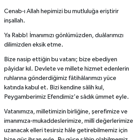
Cenab-ı Allah hepimizi bu mutluluğa eriştirir
inşallah.
Ya Rabb! İmanımızı gönlümüzden, duâlarımızı
dilimizden eksik etme.
Bize nasip ettiğin bu vatanı; bize ebediyen
pâyidar kıl. Devlete ve millete hizmet edenlerin
ruhlarına gönderdiğimiz fâtihâlarımızı yüce
katında kabul et. Bizi kendine sâlih kul,
Peygamberimiz Efendimiz'e sâdık ümmet eyle.
Vatanımıza, milletimizin birliğine, şerefimize ve
imanımıza-mukaddeslerimize, millî değerlerimize
uzanacak elleri tesirsiz hâle getirebilmemiz için
bize güç ihsan eyle. Bu güce sâhip olabilmemiz