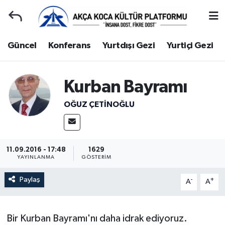
Duyuru
Kocaeli Nöbetçi Eczaneler
Güncel
Konferans
Yurtdışı Gezi
Yurtiçi Gezi
Gençlerle Başbaşa
Kocaeli Hava Durumu
Kurban Bayramı
Güncel
Kocaeli Namaz Vakitleri
OĞUZ ÇETİNOĞLU
Konferans
Kocaeli Trafik Yoğunluk Haritası
Yurtdışı Gezi
Süper Lig Puan Durumu ve Fikstür
11.09.2016 - 17:48
1629
YAYINLANMA
GÖSTERIM
Yurtiçi Gezi
Tüm Manşetler
Paylaş
-
+
A
A
Ziyaretler
Son Dakika Haberleri
Hakkımızda
Haber Arşivi
Bir Kurban Bayramı'nı daha idrak ediyoruz.