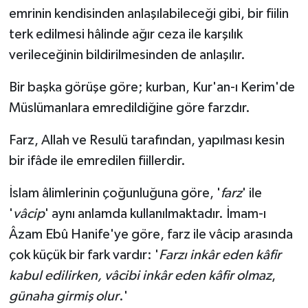
emrinin kendisinden anlaşılabileceği gibi, bir fiilin
terk edilmesi hâlinde ağır ceza ile karşılık
verileceğinin bildirilmesinden de anlaşılır.
Bir başka görüşe göre; kurban, Kur'an-ı Kerim'de
Müslümanlara emredildiğine göre farzdır.
Farz, Allah ve Resulü tarafından, yapılması kesin
bir ifâde ile emredilen fiillerdir.
İslam âlimlerinin çoğunluğuna göre, '
farz
' ile
'
vâcip
' aynı anlamda kullanılmaktadır. İmam-ı
Âzam Ebû Hanife'ye göre, farz ile vâcip arasında
çok küçük bir fark vardır: '
Farzı inkâr eden kâfir
kabul edilirken, vâcibi inkâr eden kâfir olmaz
,
günaha girmiş olur
.'