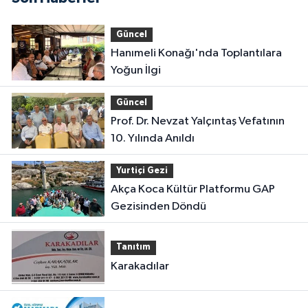
Güncel
Hanımeli Konağı'nda Toplantılara
Yoğun İlgi
Güncel
Prof. Dr. Nevzat Yalçıntaş Vefatının
10. Yılında Anıldı
Yurtiçi Gezi
Akça Koca Kültür Platformu GAP
Gezisinden Döndü
Tanıtım
Karakadılar