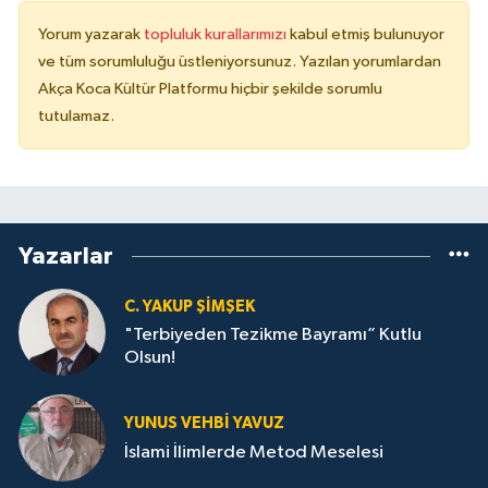
Yorum yazarak
topluluk kurallarımızı
kabul etmiş bulunuyor
ve tüm sorumluluğu üstleniyorsunuz. Yazılan yorumlardan
Akça Koca Kültür Platformu hiçbir şekilde sorumlu
tutulamaz.
Yazarlar
C. YAKUP ŞİMŞEK
"Terbiyeden Tezikme Bayramı” Kutlu
Olsun!
YUNUS VEHBI YAVUZ
İslami İlimlerde Metod Meselesi