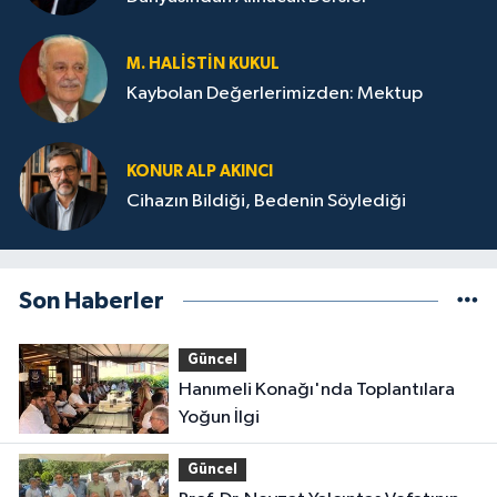
M. HALISTIN KUKUL
Kaybolan Değerlerimizden: Mektup
KONUR ALP AKINCI
Cihazın Bildiği, Bedenin Söylediği
Son Haberler
Güncel
Hanımeli Konağı'nda Toplantılara
Yoğun İlgi
Güncel