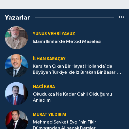
Yazarlar
YUNUS VEHBI YAVUZ
İslami İlimlerde Metod Meselesi
İLHAN KARAÇAY
Kars'tan Çıkan Bir Hayat Hollanda'da
Büyüyen Türkiye'de İz Bırakan Bir Başarı
Destanı
NACI KARA
Okudukça Ne Kadar Cahil Olduğumu
Anladım
MURAT YILDIRIM
Mehmed Şevket Eygi'nin Fikir
Dünyasından Alınacak Dersler