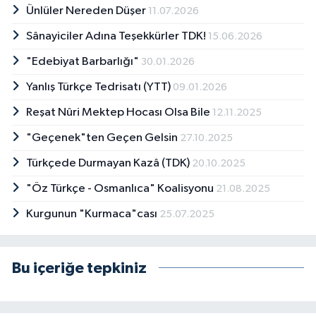
Ünlüler Nereden Düşer
11.07.2026
Sânayiciler Adına Teşekkürler TDK!
15.06.2026
"Edebiyat Barbarlığı"
30.01.2026
Yanlış Türkçe Tedrisatı (YTT)
09.01.2026
Reşat Nûri Mektep Hocası Olsa Bile
12.11.2025
"Geçenek"ten Geçen Gelsin
27.10.2025
Türkçede Durmayan Kazâ (TDK)
20.10.2025
"Öz Türkçe - Osmanlıca" Koalisyonu
21.08.2025
Kurgunun "Kurmaca"cası
25.07.2025
Bu içeriğe tepkiniz