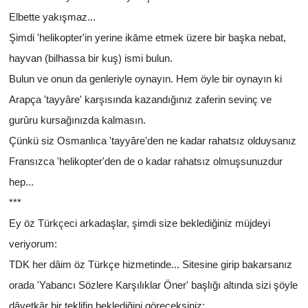
Elbette yakışmaz...
Şimdi 'helikopter'in yerine ikāme etmek üzere bir başka nebat,
hayvan (bilhassa bir kuş) ismi bulun.
Bulun ve onun da genleriyle oynayın. Hem öyle bir oynayın ki
Arapça 'tayyâre' karşısında kazandığınız zaferin sevinç ve
gurûru kursağınızda kalmasın.
Çünkü siz Osmanlıca 'tayyâre'den ne kadar rahatsız olduysanız
Fransızca 'helikopter'den de o kadar rahatsız olmuşsunuzdur
hep...
***
Ey öz Türkçeci arkadaşlar, şimdi size beklediğiniz müjdeyi
veriyorum:
TDK her dâim öz Türkçe hizmetinde... Sitesine girip bakarsanız
orada 'Yabancı Sözlere Karşılıklar Öner' başlığı altında sizi şöyle
dâvetkâr bir teklifin beklediğini göreceksiniz: