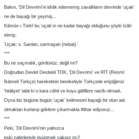
Bakın, 'Dil Devrimi'ni idrâk edememiş zavallıların devrinde 'uçak'
Yönetim Kurulu
ne de bayağı bir şeymiş...
Kāmûs-ı Türkî bu 'uçak'ın ne kadar bayağı olduğunu şöyle îzâh
Yüksek İstişare Kurulu
etmiş:
Sanat
'Uçak: s. Sarılan, sarmaşan (nebat).'
***
Bu ne saçmalık, gördünüz, değil mi?
Doğrudan Devlet Destekli TDK, 'Dil Devrimi' ve RİT (Resmî
İkāmeli Türkçe) hareketinin bereketiyle Türkçede eriştiğimiz
'hidâyet' tabii ki o kara câhil ve koyu gāfillere nasîb olmadı.
Oysa biz bugüne bugün 'uçak' kelimesini bayağı bir otun adı
olmaktan kurtarıp göklere çıkarmakla iftihar ediyoruz...
***
Peki, 'Dil Devrimi'nin yalnızca
eski zaferleriyle övünmek yakışır mı?