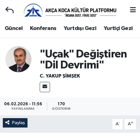
Duyuru
Kocaeli Nöbetçi Eczaneler
Güncel
Konferans
Yurtdışı Gezi
Yurtiçi Gezi
Gençlerle Başbaşa
Kocaeli Hava Durumu
"Uçak" Değiştiren
Güncel
Kocaeli Namaz Vakitleri
"Dil Devrimi"
Konferans
Kocaeli Trafik Yoğunluk Haritası
C. YAKUP ŞİMŞEK
Yurtdışı Gezi
Süper Lig Puan Durumu ve Fikstür
Yurtiçi Gezi
Tüm Manşetler
06.02.2026 - 11:56
170
YAYINLANMA
GÖSTERIM
Ziyaretler
Son Dakika Haberleri
Paylaş
-
+
A
A
Hakkımızda
Haber Arşivi