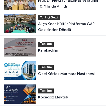
Prof. Dr. Nevzat Yalçıntaş Vefatının
10. Yılında Anıldı
Yurtiçi Gezi
Akça Koca Kültür Platformu GAP
Gezisinden Döndü
Tanıtım
Karakadılar
Tanıtım
Özel Körfez Marmara Hastanesi
Tanıtım
Kocagoz Elektrik