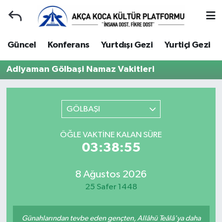
Duyuru
Kocaeli Nöbetçi Eczaneler
Güncel
Konferans
Yurtdışı Gezi
Yurtiçi Gezi
Gençlerle Başbaşa
Kocaeli Hava Durumu
Adiyaman Gölbaşi Namaz Vakitleri
Güncel
Kocaeli Namaz Vakitleri
GÖLBAŞI
Konferans
Kocaeli Trafik Yoğunluk Haritası
ÖĞLE VAKTINE KALAN SÜRE
Yurtdışı Gezi
Süper Lig Puan Durumu ve Fikstür
03:38:55
Yurtiçi Gezi
Tüm Manşetler
8 Ağustos 2026
25 Safer 1448
Ziyaretler
Son Dakika Haberleri
Hakkımızda
Haber Arşivi
Günahlarından tevbe eden gençten, Allâhü Teâlâ'ya daha