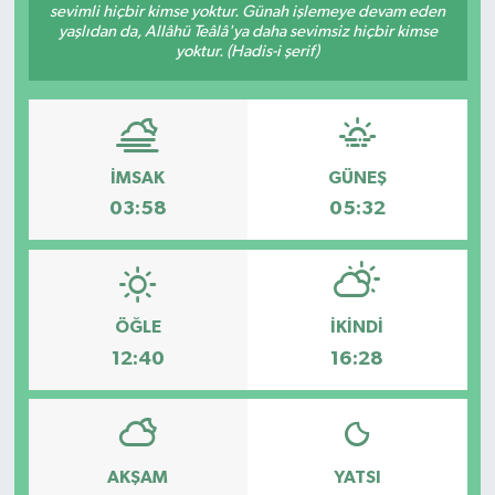
sevimli hiçbir kimse yoktur. Günah işlemeye devam eden
yaşlıdan da, Allâhü Teâlâ'ya daha sevimsiz hiçbir kimse
Yönetim Kurulu
yoktur. (Hadis-i şerif)
Yüksek İstişare Kurulu
Sanat
İMSAK
GÜNEŞ
03:58
05:32
ÖĞLE
İKINDI
12:40
16:28
AKŞAM
YATSI