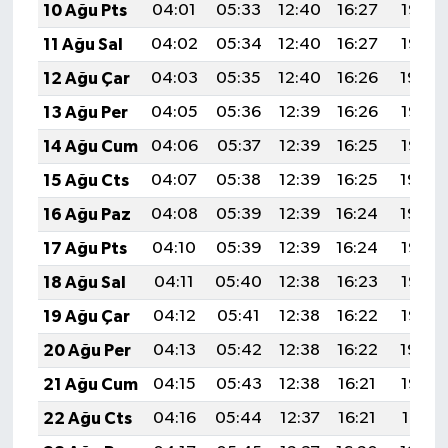
10 Ağu Pts
04:01
05:33
12:40
16:27
19:36
11 Ağu Sal
04:02
05:34
12:40
16:27
19:35
12 Ağu Çar
04:03
05:35
12:40
16:26
19:34
13 Ağu Per
04:05
05:36
12:39
16:26
19:33
14 Ağu Cum
04:06
05:37
12:39
16:25
19:32
15 Ağu Cts
04:07
05:38
12:39
16:25
19:30
16 Ağu Paz
04:08
05:39
12:39
16:24
19:29
17 Ağu Pts
04:10
05:39
12:39
16:24
19:28
18 Ağu Sal
04:11
05:40
12:38
16:23
19:27
19 Ağu Çar
04:12
05:41
12:38
16:22
19:25
20 Ağu Per
04:13
05:42
12:38
16:22
19:24
21 Ağu Cum
04:15
05:43
12:38
16:21
19:23
22 Ağu Cts
04:16
05:44
12:37
16:21
19:21