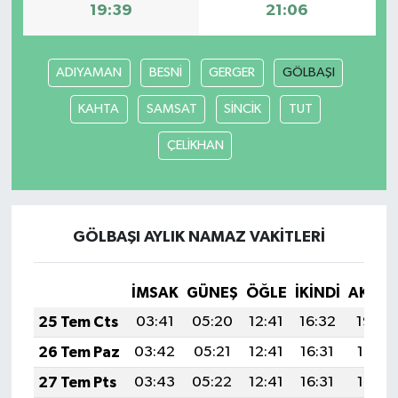
19:39
21:06
ADIYAMAN
BESNİ
GERGER
GÖLBAŞI
KAHTA
SAMSAT
SİNCİK
TUT
ÇELİKHAN
GÖLBAŞI AYLIK NAMAZ VAKITLERI
İMSAK
GÜNEŞ
ÖĞLE
İKINDI
AKŞA
25 Tem Cts
03:41
05:20
12:41
16:32
19:52
26 Tem Paz
03:42
05:21
12:41
16:31
19:51
27 Tem Pts
03:43
05:22
12:41
16:31
19:51