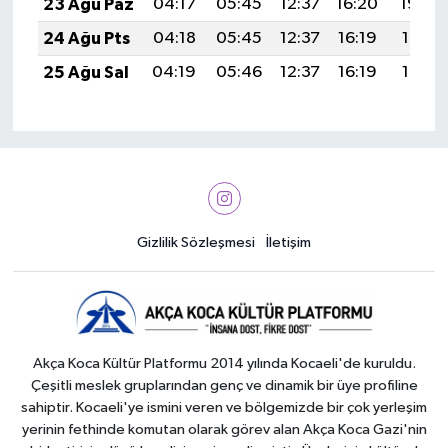
23 Ağu Paz
04:17
05:45
12:37
16:20
19:20
24 Ağu Pts
04:18
05:45
12:37
16:19
19:19
25 Ağu Sal
04:19
05:46
12:37
16:19
19:17
Gizlilik Sözleşmesi
İletişim
Akça Koca Kültür Platformu 2014 yılında Kocaeli'de kuruldu.
Çeşitli meslek gruplarından genç ve dinamik bir üye profiline
sahiptir. Kocaeli'ye ismini veren ve bölgemizde bir çok yerleşim
yerinin fethinde komutan olarak görev alan Akça Koca Gazi'nin