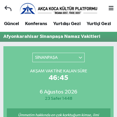
Duyuru
Kocaeli Nöbetçi Eczaneler
Güncel
Konferans
Yurtdışı Gezi
Yurtiçi Gezi
Gençlerle Başbaşa
Kocaeli Hava Durumu
Afyonkarahisar Sinanpaşa Namaz Vakitleri
Güncel
Kocaeli Namaz Vakitleri
SİNANPAŞA
Konferans
Kocaeli Trafik Yoğunluk Haritası
AKŞAM VAKTINE KALAN SÜRE
Yurtdışı Gezi
Süper Lig Puan Durumu ve Fikstür
46:45
Yurtiçi Gezi
Tüm Manşetler
6 Ağustos 2026
23 Safer 1448
Ziyaretler
Son Dakika Haberleri
Hakkımızda
Haber Arşivi
Ümmetim hakkında en çok korktuğum kimse, ilmi