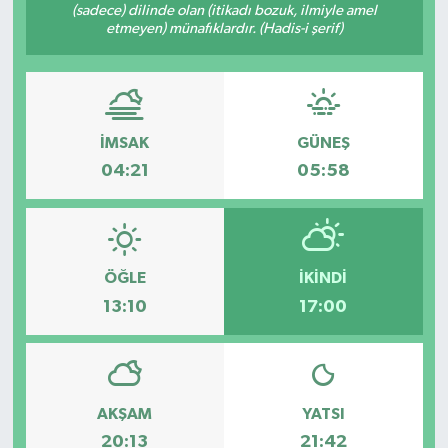
(sadece) dilinde olan (itikadı bozuk, ilmiyle amel
etmeyen) münafıklardır. (Hadis-i şerif)
Yönetim Kurulu
Yüksek İstişare Kurulu
Sanat
İMSAK
GÜNEŞ
04:21
05:58
ÖĞLE
İKINDI
13:10
17:00
AKŞAM
YATSI
20:13
21:42