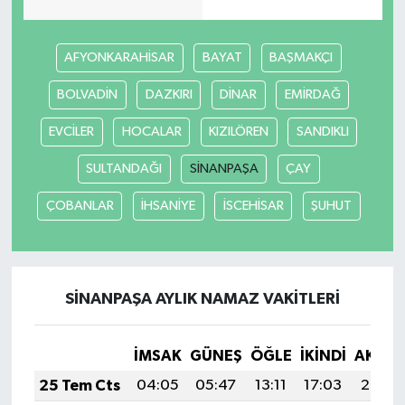
AFYONKARAHİSAR
BAYAT
BAŞMAKÇI
BOLVADİN
DAZKIRI
DİNAR
EMİRDAĞ
EVCİLER
HOCALAR
KIZILÖREN
SANDIKLI
SULTANDAĞI
SİNANPAŞA
ÇAY
ÇOBANLAR
İHSANİYE
İSCEHİSAR
ŞUHUT
SİNANPAŞA AYLIK NAMAZ VAKITLERI
İMSAK
GÜNEŞ
ÖĞLE
İKINDI
AKŞA
25 Tem Cts
04:05
05:47
13:11
17:03
20:24