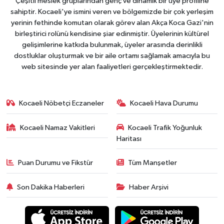
Çeşitli meslek gruplarından genç ve dinamik bir üye profiline
sahiptir. Kocaeli'ye ismini veren ve bölgemizde bir çok yerleşim
yerinin fethinde komutan olarak görev alan Akça Koca Gazi'nin
birleştirici rolünü kendisine şiar edinmiştir. Üyelerinin kültürel
gelişimlerine katkıda bulunmak, üyeler arasında derinlikli
dostluklar oluşturmak ve bir aile ortamı sağlamak amacıyla bu
web sitesinde yer alan faaliyetleri gerçekleştirmektedir.
Kocaeli Nöbetçi Eczaneler
Kocaeli Hava Durumu
Kocaeli Namaz Vakitleri
Kocaeli Trafik Yoğunluk
Haritası
Puan Durumu ve Fikstür
Tüm Manşetler
Son Dakika Haberleri
Haber Arşivi