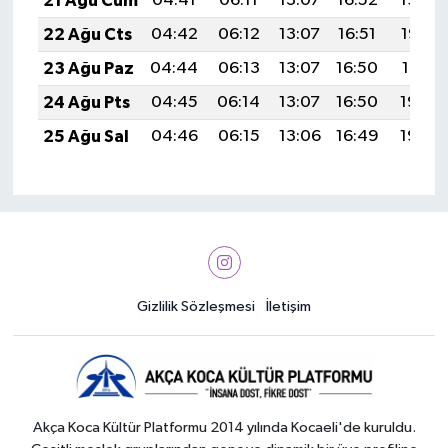
21 Ağu Cum
04:41
06:11
13:07
16:52
19:54
22 Ağu Cts
04:42
06:12
13:07
16:51
19:52
23 Ağu Paz
04:44
06:13
13:07
16:50
19:51
24 Ağu Pts
04:45
06:14
13:07
16:50
19:49
25 Ağu Sal
04:46
06:15
13:06
16:49
19:48
Gizlilik Sözleşmesi
İletişim
Akça Koca Kültür Platformu 2014 yılında Kocaeli'de kuruldu.