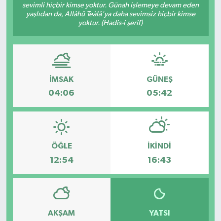
sevimli hiçbir kimse yoktur. Günah işlemeye devam eden
yaşlıdan da, Allâhü Teâlâ'ya daha sevimsiz hiçbir kimse
Yönetim Kurulu
yoktur. (Hadis-i şerif)
Yüksek İstişare Kurulu
Sanat
İMSAK
GÜNEŞ
04:06
05:42
ÖĞLE
İKINDI
12:54
16:43
AKŞAM
YATSI