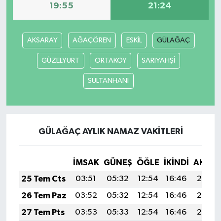
19:55
21:24
AKSARAY
AĞAÇÖREN
ESKİL
GÜLAĞAÇ
GÜZELYURT
ORTAKÖY
SARIYAHŞİ
SULTANHANI
GÜLAĞAÇ AYLIK NAMAZ VAKITLERI
İMSAK
GÜNEŞ
ÖĞLE
İKINDI
AKŞA
25 Tem Cts
03:51
05:32
12:54
16:46
20:07
26 Tem Paz
03:52
05:32
12:54
16:46
20:06
27 Tem Pts
03:53
05:33
12:54
16:46
20:05