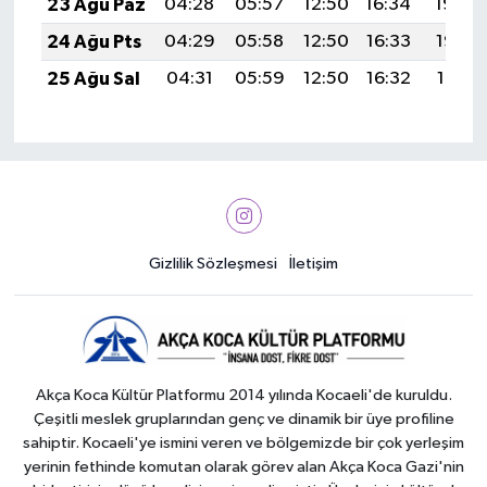
23 Ağu Paz
04:28
05:57
12:50
16:34
19:34
24 Ağu Pts
04:29
05:58
12:50
16:33
19:33
25 Ağu Sal
04:31
05:59
12:50
16:32
19:31
Gizlilik Sözleşmesi
İletişim
Akça Koca Kültür Platformu 2014 yılında Kocaeli'de kuruldu.
Çeşitli meslek gruplarından genç ve dinamik bir üye profiline
sahiptir. Kocaeli'ye ismini veren ve bölgemizde bir çok yerleşim
yerinin fethinde komutan olarak görev alan Akça Koca Gazi'nin