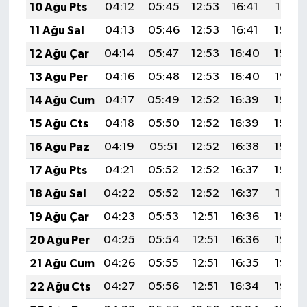
10 Ağu Pts
04:12
05:45
12:53
16:41
19:51
11 Ağu Sal
04:13
05:46
12:53
16:41
19:50
12 Ağu Çar
04:14
05:47
12:53
16:40
19:48
13 Ağu Per
04:16
05:48
12:53
16:40
19:47
14 Ağu Cum
04:17
05:49
12:52
16:39
19:46
15 Ağu Cts
04:18
05:50
12:52
16:39
19:45
16 Ağu Paz
04:19
05:51
12:52
16:38
19:43
17 Ağu Pts
04:21
05:52
12:52
16:37
19:42
18 Ağu Sal
04:22
05:52
12:52
16:37
19:41
19 Ağu Çar
04:23
05:53
12:51
16:36
19:39
20 Ağu Per
04:25
05:54
12:51
16:36
19:38
21 Ağu Cum
04:26
05:55
12:51
16:35
19:37
22 Ağu Cts
04:27
05:56
12:51
16:34
19:35