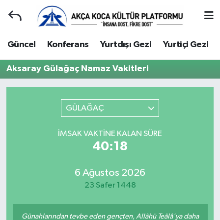
Duyuru
Kocaeli Nöbetçi Eczaneler
Güncel
Konferans
Yurtdışı Gezi
Yurtiçi Gezi
Gençlerle Başbaşa
Kocaeli Hava Durumu
Aksaray Gülağaç Namaz Vakitleri
Güncel
Kocaeli Namaz Vakitleri
GÜLAĞAÇ
Konferans
Kocaeli Trafik Yoğunluk Haritası
İMSAK VAKTINE KALAN SÜRE
Yurtdışı Gezi
Süper Lig Puan Durumu ve Fikstür
40:18
Yurtiçi Gezi
Tüm Manşetler
6 Ağustos 2026
23 Safer 1448
Ziyaretler
Son Dakika Haberleri
Hakkımızda
Haber Arşivi
Günahlarından tevbe eden gençten, Allâhü Teâlâ'ya daha