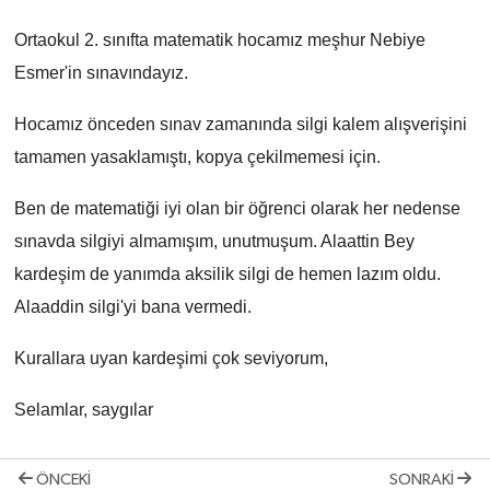
Yönetim Kurulu
Ortaokul 2. sınıfta matematik hocamız meşhur Nebiye
Esmer'in sınavındayız.
Yüksek İstişare Kurulu
Hocamız önceden sınav zamanında silgi kalem alışverişini
Sanat
tamamen yasaklamıştı, kopya çekilmemesi için.
Ben de matematiği iyi olan bir öğrenci olarak her nedense
sınavda silgiyi almamışım, unutmuşum. Alaattin Bey
kardeşim de yanımda aksilik silgi de hemen lazım oldu.
Alaaddin silgi'yi bana vermedi.
Kurallara uyan kardeşimi çok seviyorum,
Selamlar, saygılar
ÖNCEKI
SONRAKI