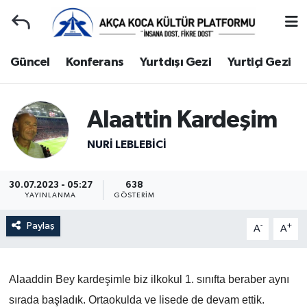
Duyuru
Kocaeli Nöbetçi Eczaneler
Güncel
Konferans
Yurtdışı Gezi
Yurtiçi Gezi
Gençlerle Başbaşa
Kocaeli Hava Durumu
Alaattin Kardeşim
Güncel
Kocaeli Namaz Vakitleri
NURI LEBLEBİCİ
Konferans
Kocaeli Trafik Yoğunluk Haritası
30.07.2023 - 05:27
638
Yurtdışı Gezi
Süper Lig Puan Durumu ve Fikstür
YAYINLANMA
GÖSTERIM
Paylaş
Yurtiçi Gezi
Tüm Manşetler
-
+
A
A
Ziyaretler
Son Dakika Haberleri
Alaaddin Bey kardeşimle biz ilkokul 1. sınıfta beraber aynı
Hakkımızda
Haber Arşivi
sırada başladık. Ortaokulda ve lisede de devam ettik.