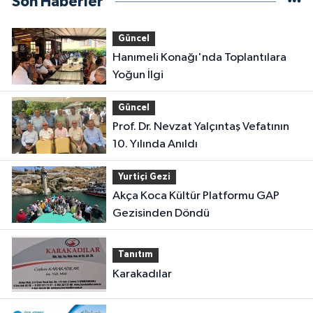
Son Haberler
Güncel
Hanımeli Konağı'nda Toplantılara
Yoğun İlgi
Güncel
Prof. Dr. Nevzat Yalçıntaş Vefatının
10. Yılında Anıldı
Yurtiçi Gezi
Akça Koca Kültür Platformu GAP
Gezisinden Döndü
Tanıtım
Karakadılar