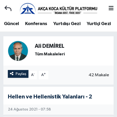
Duyuru
Kocaeli Nöbetçi Eczaneler
Güncel
Konferans
Yurtdışı Gezi
Yurtiçi Gezi
Gençlerle Başbaşa
Kocaeli Hava Durumu
Ali DEMİREL
Güncel
Kocaeli Namaz Vakitleri
Tüm Makaleleri
Konferans
Kocaeli Trafik Yoğunluk Haritası
Yurtdışı Gezi
Süper Lig Puan Durumu ve Fikstür
Paylaş
-
+
42 Makale
A
A
Yurtiçi Gezi
Tüm Manşetler
Hellen ve Hellenistik Yalanları - 2
Ziyaretler
Son Dakika Haberleri
24 Ağustos 2021 - 07:58
Hakkımızda
Haber Arşivi