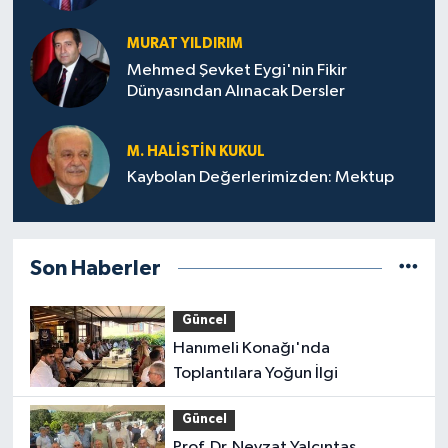
MURAT YILDIRIM
Mehmed Şevket Eygi'nin Fikir
Dünyasından Alınacak Dersler
M. HALISTIN KUKUL
Kaybolan Değerlerimizden: Mektup
Son Haberler
Güncel
Hanımeli Konağı'nda
Toplantılara Yoğun İlgi
Güncel
Prof. Dr. Nevzat Yalçıntaş