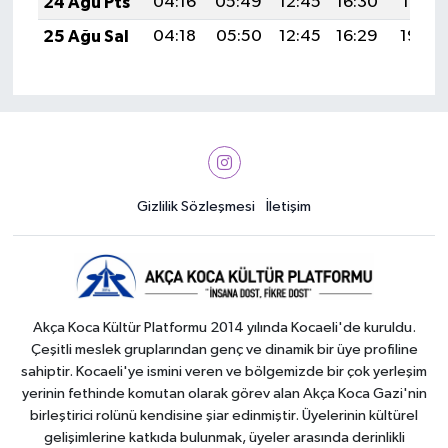
24 Ağu Pts
04:16
05:49
12:45
16:30
19:31
25 Ağu Sal
04:18
05:50
12:45
16:29
19:29
Gizlilik Sözleşmesi
İletişim
Akça Koca Kültür Platformu 2014 yılında Kocaeli'de kuruldu.
Çeşitli meslek gruplarından genç ve dinamik bir üye profiline
sahiptir. Kocaeli'ye ismini veren ve bölgemizde bir çok yerleşim
yerinin fethinde komutan olarak görev alan Akça Koca Gazi'nin
birleştirici rolünü kendisine şiar edinmiştir. Üyelerinin kültürel
gelişimlerine katkıda bulunmak, üyeler arasında derinlikli