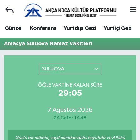
Duyuru
Kocaeli Nöbetçi Eczaneler
Güncel
Konferans
Yurtdışı Gezi
Yurtiçi Gezi
Gençlerle Başbaşa
Kocaeli Hava Durumu
Amasya Suluova Namaz Vakitleri
Güncel
Kocaeli Namaz Vakitleri
SULUOVA
Konferans
Kocaeli Trafik Yoğunluk Haritası
ÖĞLE VAKTINE KALAN SÜRE
Yurtdışı Gezi
Süper Lig Puan Durumu ve Fikstür
29:05
Yurtiçi Gezi
Tüm Manşetler
7 Ağustos 2026
24 Safer 1448
Ziyaretler
Son Dakika Haberleri
Hakkımızda
Haber Arşivi
Güçlü bir mümin, zayıf olandan daha hayırlıdır ve Allâhü