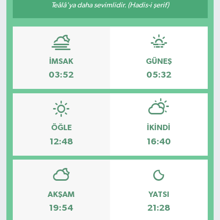
Teâlâ'ya daha sevimlidir. (Hadis-i şerif)
Yönetim Kurulu
Yüksek İstişare Kurulu
İMSAK
GÜNEŞ
Sanat
03:52
05:32
ÖĞLE
İKINDI
12:48
16:40
AKŞAM
YATSI
19:54
21:28