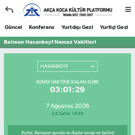
Duyuru
Kocaeli Nöbetçi Eczaneler
Güncel
Konferans
Yurtdışı Gezi
Yurtiçi Gezi
Gençlerle Başbaşa
Kocaeli Hava Durumu
Batman Hasankeyf Namaz Vakitleri
Güncel
Kocaeli Namaz Vakitleri
HASANKEYF
Konferans
Kocaeli Trafik Yoğunluk Haritası
İKINDI VAKTINE KALAN SÜRE
Yurtdışı Gezi
Süper Lig Puan Durumu ve Fikstür
03:01:29
Yurtiçi Gezi
Tüm Manşetler
7 Ağustos 2026
24 Safer 1448
Ziyaretler
Son Dakika Haberleri
Hakkımızda
Haber Arşivi
Kullar, Ramazan ayında ne (kadar sevap ve fazilet)