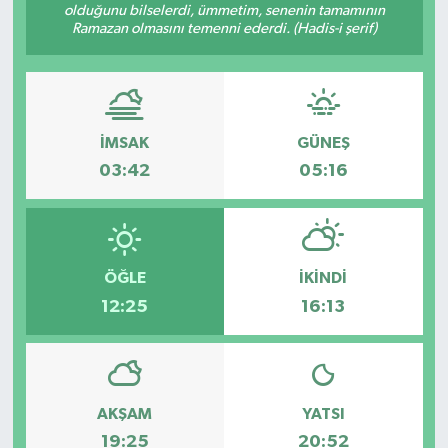
olduğunu bilselerdi, ümmetim, senenin tamamının
Ramazan olmasını temenni ederdi. (Hadis-i şerif)
Yönetim Kurulu
Yüksek İstişare Kurulu
Sanat
İMSAK
GÜNEŞ
03:42
05:16
ÖĞLE
İKINDI
12:25
16:13
AKŞAM
YATSI
19:25
20:52