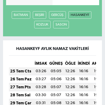
BATMAN
BEŞİRİ
GERCÜŞ
HASANKEYF
KOZLUK
SASON
HASANKEYF AYLIK NAMAZ VAKITLERI
İMSAK
GÜNEŞ
ÖĞLE
İKINDI
AKŞA
25 Tem Cts
03:26
05:05
12:26
16:16
19:37
26 Tem Paz
03:27
05:06
12:26
16:16
19:36
27 Tem Pts
03:28
05:07
12:26
16:16
19:35
28 Tem Sal
03:30
05:07
12:26
16:16
19:34
29 Tem Çar
03:31
05:08
12:26
16:16
19:34