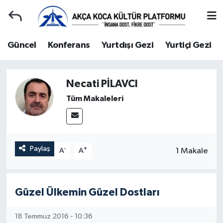
Duyuru
Kocaeli Nöbetçi Eczaneler
Güncel
Konferans
Yurtdışı Gezi
Yurtiçi Gezi
Gençlerle Başbaşa
Kocaeli Hava Durumu
Necati PİLAVCI
Güncel
Kocaeli Namaz Vakitleri
Tüm Makaleleri
Konferans
Kocaeli Trafik Yoğunluk Haritası
Yurtdışı Gezi
Süper Lig Puan Durumu ve Fikstür
Paylaş
-
+
1 Makale
A
A
Yurtiçi Gezi
Tüm Manşetler
Ziyaretler
Son Dakika Haberleri
Güzel Ülkemin Güzel Dostları
Hakkımızda
Haber Arşivi
18 Temmuz 2016 - 10:36