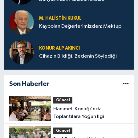
M. HALISTIN KUKUL
Kaybolan Değerlerimizden: Mektup
KONUR ALP AKINCI
Cihazın Bildiği, Bedenin Söylediği
Son Haberler
Güncel
Hanımeli Konağı'nda
Toplantılara Yoğun İlgi
Güncel