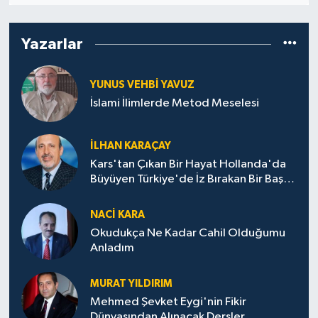
Yönetim Kurulu
Yazarlar
Yüksek İstişare Kurulu
YUNUS VEHBI YAVUZ
Sanat
İslami İlimlerde Metod Meselesi
İLHAN KARAÇAY
Kars'tan Çıkan Bir Hayat Hollanda'da
Büyüyen Türkiye'de İz Bırakan Bir Başarı
Destanı
NACI KARA
Okudukça Ne Kadar Cahil Olduğumu
Anladım
MURAT YILDIRIM
Mehmed Şevket Eygi'nin Fikir
Dünyasından Alınacak Dersler