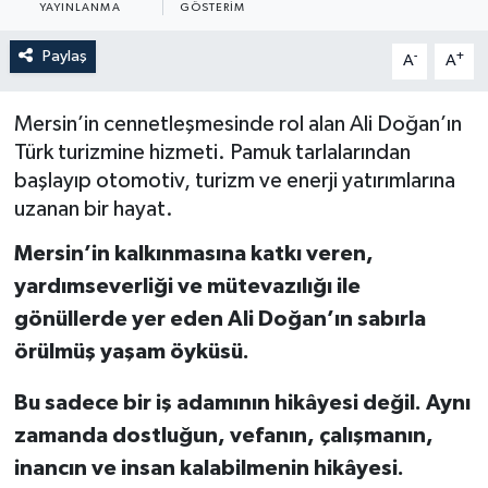
YAYINLANMA
GÖSTERIM
Yönetim Kurulu
Paylaş
-
+
A
A
Yüksek İstişare Kurulu
Mersin’in cennetleşmesinde rol alan Ali Doğan’ın
Sanat
Türk turizmine hizmeti. Pamuk tarlalarından
başlayıp otomotiv, turizm ve enerji yatırımlarına
uzanan bir hayat.
Mersin’in kalkınmasına katkı veren,
yardımseverliği ve mütevazılığı ile
gönüllerde yer eden Ali Doğan’ın sabırla
örülmüş yaşam öyküsü.
Bu sadece bir iş adamının hikâyesi değil. Aynı
zamanda dostluğun, vefanın, çalışmanın,
inancın ve insan kalabilmenin hikâyesi.