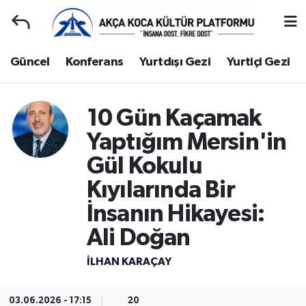
Duyuru
Kocaeli Nöbetçi Eczaneler
Güncel
Konferans
Yurtdışı Gezi
Yurtiçi Gezi
Gençlerle Başbaşa
Kocaeli Hava Durumu
10 Gün Kaçamak
Güncel
Kocaeli Namaz Vakitleri
Yaptığım Mersin'in
Konferans
Kocaeli Trafik Yoğunluk Haritası
Gül Kokulu
Kıyılarında Bir
Yurtdışı Gezi
Süper Lig Puan Durumu ve Fikstür
İnsanın Hikayesi:
Yurtiçi Gezi
Tüm Manşetler
Ali Doğan
Ziyaretler
Son Dakika Haberleri
İLHAN KARAÇAY
Hakkımızda
Haber Arşivi
03.06.2026 - 17:15
20