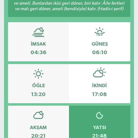
ve ameli. Bunlardan ikisi geri döner, biri kalır: Âile fertleri
ve malı geri döner, ameli (kendisiyle) kalır. (Hadis-i şerif)
Yönetim Kurulu
Yüksek İstişare Kurulu
Sanat
İMSAK
GÜNEŞ
04:36
06:10
ÖĞLE
İKINDI
13:20
17:08
AKŞAM
YATSI
20:21
21:48