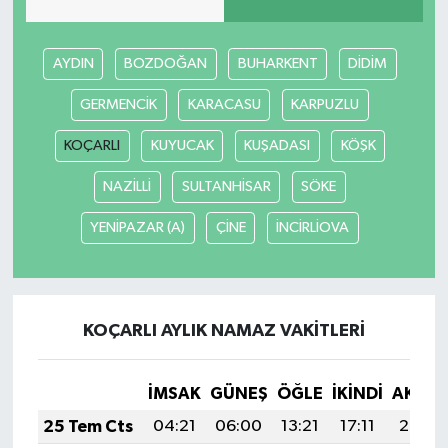
AYDIN
BOZDOĞAN
BUHARKENT
DİDİM
GERMENCİK
KARACASU
KARPUZLU
KOÇARLI
KUYUCAK
KUŞADASI
KÖŞK
NAZİLLİ
SULTANHİSAR
SÖKE
YENİPAZAR (A)
ÇİNE
İNCİRLİOVA
KOÇARLI AYLIK NAMAZ VAKITLERI
İMSAK
GÜNEŞ
ÖĞLE
İKINDI
AKŞA
25 Tem Cts
04:21
06:00
13:21
17:11
20:32