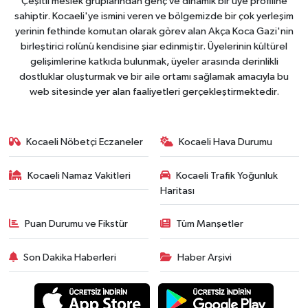
Çeşitli meslek gruplarından genç ve dinamik bir üye profiline
sahiptir. Kocaeli'ye ismini veren ve bölgemizde bir çok yerleşim
yerinin fethinde komutan olarak görev alan Akça Koca Gazi'nin
birleştirici rolünü kendisine şiar edinmiştir. Üyelerinin kültürel
gelişimlerine katkıda bulunmak, üyeler arasında derinlikli
dostluklar oluşturmak ve bir aile ortamı sağlamak amacıyla bu
web sitesinde yer alan faaliyetleri gerçekleştirmektedir.
Kocaeli Nöbetçi Eczaneler
Kocaeli Hava Durumu
Kocaeli Namaz Vakitleri
Kocaeli Trafik Yoğunluk
Haritası
Puan Durumu ve Fikstür
Tüm Manşetler
Son Dakika Haberleri
Haber Arşivi