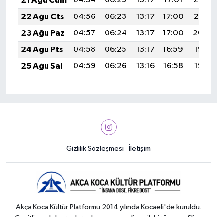
21 Ağu Cum
04:54
06:23
13:17
17:01
20:02
22 Ağu Cts
04:56
06:23
13:17
17:00
20:01
23 Ağu Paz
04:57
06:24
13:17
17:00
20:00
24 Ağu Pts
04:58
06:25
13:17
16:59
19:58
25 Ağu Sal
04:59
06:26
13:16
16:58
19:57
Gizlilik Sözleşmesi
İletişim
Akça Koca Kültür Platformu 2014 yılında Kocaeli'de kuruldu.