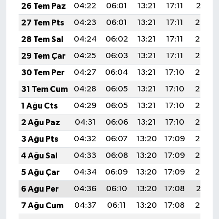
26 Tem Paz
04:22
06:01
13:21
17:11
20:31
27 Tem Pts
04:23
06:01
13:21
17:11
20:30
28 Tem Sal
04:24
06:02
13:21
17:11
20:29
29 Tem Çar
04:25
06:03
13:21
17:11
20:28
30 Tem Per
04:27
06:04
13:21
17:10
20:28
31 Tem Cum
04:28
06:05
13:21
17:10
20:27
1 Ağu Cts
04:29
06:05
13:21
17:10
20:26
2 Ağu Paz
04:31
06:06
13:21
17:10
20:25
3 Ağu Pts
04:32
06:07
13:20
17:09
20:24
4 Ağu Sal
04:33
06:08
13:20
17:09
20:23
5 Ağu Çar
04:34
06:09
13:20
17:09
20:22
6 Ağu Per
04:36
06:10
13:20
17:08
20:21
7 Ağu Cum
04:37
06:11
13:20
17:08
20:20