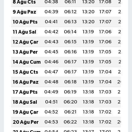
8 Ağu Cts
04:38
06:11
13:20
17:08
20:18
9 Ağu Paz
04:39
06:12
13:20
17:07
20:17
10 Ağu Pts
04:41
06:13
13:20
17:07
20:16
11 Ağu Sal
04:42
06:14
13:19
17:06
20:15
12 Ağu Çar
04:43
06:15
13:19
17:06
20:14
13 Ağu Per
04:45
06:16
13:19
17:05
20:13
14 Ağu Cum
04:46
06:17
13:19
17:05
20:11
15 Ağu Cts
04:47
06:17
13:19
17:04
20:10
16 Ağu Paz
04:48
06:18
13:19
17:04
20:09
17 Ağu Pts
04:49
06:19
13:18
17:03
20:08
18 Ağu Sal
04:51
06:20
13:18
17:03
20:06
19 Ağu Çar
04:52
06:21
13:18
17:02
20:05
20 Ağu Per
04:53
06:22
13:18
17:02
20:04