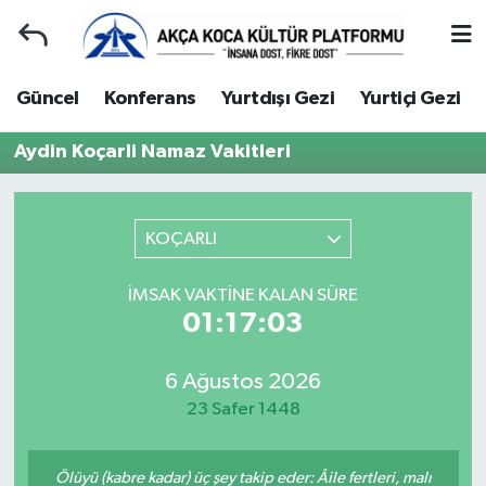
Duyuru
Kocaeli Nöbetçi Eczaneler
Güncel
Konferans
Yurtdışı Gezi
Yurtiçi Gezi
Gençlerle Başbaşa
Kocaeli Hava Durumu
Aydin Koçarli Namaz Vakitleri
Güncel
Kocaeli Namaz Vakitleri
KOÇARLI
Konferans
Kocaeli Trafik Yoğunluk Haritası
İMSAK VAKTINE KALAN SÜRE
Yurtdışı Gezi
Süper Lig Puan Durumu ve Fikstür
01:17:03
Yurtiçi Gezi
Tüm Manşetler
6 Ağustos 2026
23 Safer 1448
Ziyaretler
Son Dakika Haberleri
Hakkımızda
Haber Arşivi
Ölüyü (kabre kadar) üç şey takip eder: Âile fertleri, malı