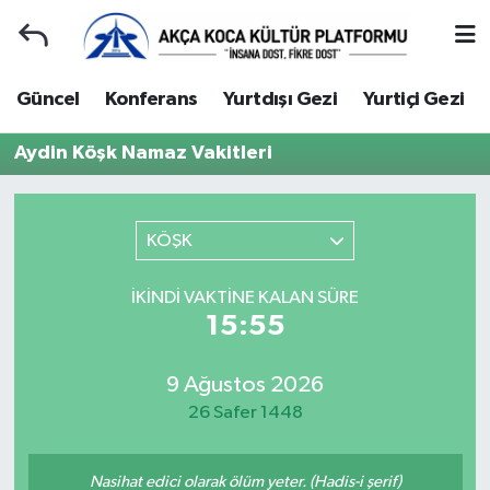
Duyuru
Kocaeli Nöbetçi Eczaneler
Güncel
Konferans
Yurtdışı Gezi
Yurtiçi Gezi
Gençlerle Başbaşa
Kocaeli Hava Durumu
Aydin Köşk Namaz Vakitleri
Güncel
Kocaeli Namaz Vakitleri
KÖŞK
Konferans
Kocaeli Trafik Yoğunluk Haritası
İKINDI VAKTINE KALAN SÜRE
Yurtdışı Gezi
Süper Lig Puan Durumu ve Fikstür
15:55
Yurtiçi Gezi
Tüm Manşetler
9 Ağustos 2026
26 Safer 1448
Ziyaretler
Son Dakika Haberleri
Hakkımızda
Haber Arşivi
Nasihat edici olarak ölüm yeter. (Hadis-i şerif)