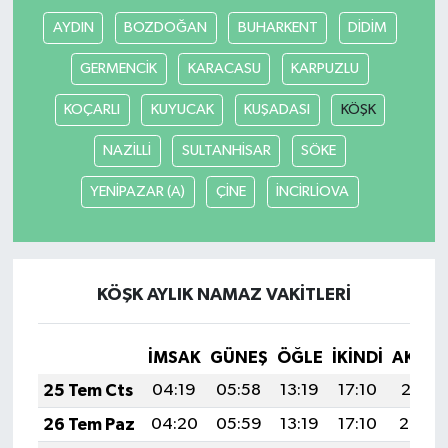
AYDIN
BOZDOĞAN
BUHARKENT
DİDİM
GERMENCİK
KARACASU
KARPUZLU
KOÇARLI
KUYUCAK
KUŞADASI
KÖŞK
NAZİLLİ
SULTANHİSAR
SÖKE
YENİPAZAR (A)
ÇİNE
İNCİRLİOVA
KÖŞK AYLIK NAMAZ VAKITLERI
İMSAK
GÜNEŞ
ÖĞLE
İKINDI
AKŞA
25 Tem Cts
04:19
05:58
13:19
17:10
20:31
26 Tem Paz
04:20
05:59
13:19
17:10
20:30