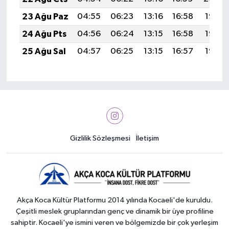
23 Ağu Paz
04:55
06:23
13:16
16:58
19:58
24 Ağu Pts
04:56
06:24
13:15
16:58
19:57
25 Ağu Sal
04:57
06:25
13:15
16:57
19:56
Gizlilik Sözleşmesi
İletişim
Akça Koca Kültür Platformu 2014 yılında Kocaeli'de kuruldu.
Çeşitli meslek gruplarından genç ve dinamik bir üye profiline
sahiptir. Kocaeli'ye ismini veren ve bölgemizde bir çok yerleşim