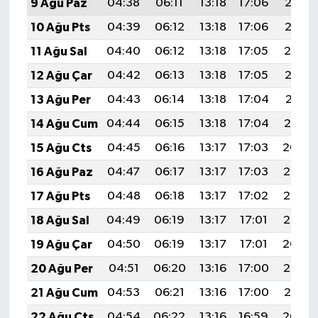
9 Ağu Paz
04:38
06:11
13:18
17:06
20:16
10 Ağu Pts
04:39
06:12
13:18
17:06
20:15
11 Ağu Sal
04:40
06:12
13:18
17:05
20:14
12 Ağu Çar
04:42
06:13
13:18
17:05
20:13
13 Ağu Per
04:43
06:14
13:18
17:04
20:11
14 Ağu Cum
04:44
06:15
13:18
17:04
20:10
15 Ağu Cts
04:45
06:16
13:17
17:03
20:09
16 Ağu Paz
04:47
06:17
13:17
17:03
20:08
17 Ağu Pts
04:48
06:18
13:17
17:02
20:06
18 Ağu Sal
04:49
06:19
13:17
17:01
20:05
19 Ağu Çar
04:50
06:19
13:17
17:01
20:04
20 Ağu Per
04:51
06:20
13:16
17:00
20:02
21 Ağu Cum
04:53
06:21
13:16
17:00
20:01
22 Ağu Cts
04:54
06:22
13:16
16:59
20:00