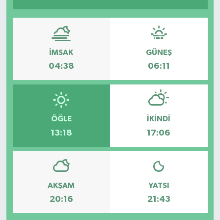
Yönetim Kurulu
Yüksek İstişare Kurulu
İMSAK
GÜNEŞ
04:38
06:11
Sanat
ÖĞLE
İKINDI
13:18
17:06
AKŞAM
YATSI
20:16
21:43