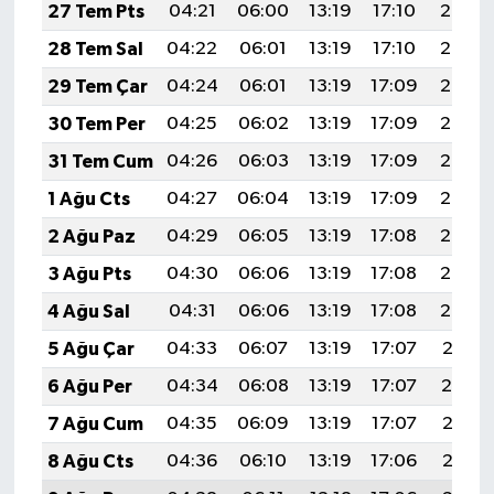
27 Tem Pts
04:21
06:00
13:19
17:10
20:29
28 Tem Sal
04:22
06:01
13:19
17:10
20:28
29 Tem Çar
04:24
06:01
13:19
17:09
20:27
30 Tem Per
04:25
06:02
13:19
17:09
20:26
31 Tem Cum
04:26
06:03
13:19
17:09
20:26
1 Ağu Cts
04:27
06:04
13:19
17:09
20:25
2 Ağu Paz
04:29
06:05
13:19
17:08
20:24
3 Ağu Pts
04:30
06:06
13:19
17:08
20:23
4 Ağu Sal
04:31
06:06
13:19
17:08
20:22
5 Ağu Çar
04:33
06:07
13:19
17:07
20:21
6 Ağu Per
04:34
06:08
13:19
17:07
20:19
7 Ağu Cum
04:35
06:09
13:19
17:07
20:18
8 Ağu Cts
04:36
06:10
13:19
17:06
20:17