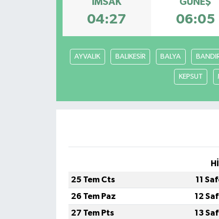
İMSAK
GÜNEŞ
04:27
06:05
Yönetim Kurulu
Yüksek İstişare Kurulu
AYVALIK
BALIKESİR
BALYA
BANDI
Sanat
KEPSUT
H
25 Tem Cts
11 Sa
26 Tem Paz
12 Sa
27 Tem Pts
13 Sa