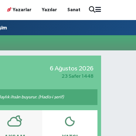
Yazarlar
Yazılar
Sanat
işim
6 Ağustos 2026
23 Safer 1448
ylık ihsân buyurur. (Hadis-i şerif)