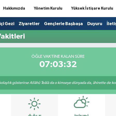
Hakkımızda
Yönetim Kurulu
Yüksek İstişare Kurulu
içi Gezi
Ziyaretler
Gençlerle Başbaşa
Duyuru
İlet
akitleri
ÖĞLE VAKTINE KALAN SÜRE
07:03:32
 kolaylık gösterirse Allâhü Teâlâ da o kimseye dünyada da, âhirette de kola