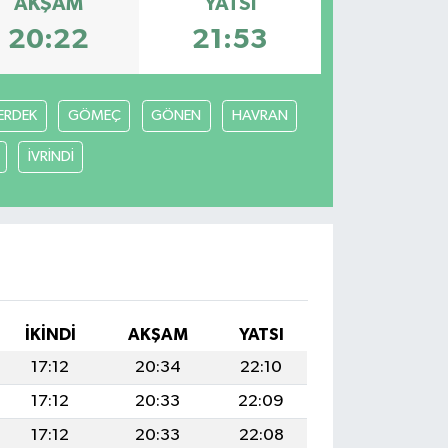
AKŞAM
YATSI
20:22
21:53
ERDEK
GÖMEÇ
GÖNEN
HAVRAN
İVRİNDİ
İKINDI
AKŞAM
YATSI
17:12
20:34
22:10
17:12
20:33
22:09
17:12
20:33
22:08