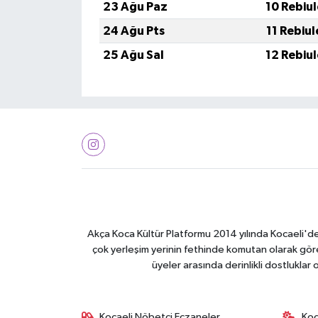
23 Ağu Paz
10 Rebiu
24 Ağu Pts
11 Rebiu
25 Ağu Sal
12 Rebiu
Akça Koca Kültür Platformu 2014 yılında Kocaeli'de 
çok yerleşim yerinin fethinde komutan olarak görev
üyeler arasında derinlikli dostluklar
Kocaeli Nöbetçi Eczaneler
Koc