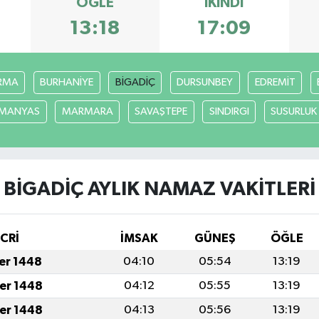
ÖĞLE
İKINDI
13:18
17:09
RMA
BURHANİYE
BİGADİÇ
DURSUNBEY
EDREMİT
MANYAS
MARMARA
SAVAŞTEPE
SINDIRGI
SUSURLUK
BİGADİÇ AYLIK NAMAZ VAKITLERI
İCRİ
İMSAK
GÜNEŞ
ÖĞLE
fer 1448
04:10
05:54
13:19
fer 1448
04:12
05:55
13:19
fer 1448
04:13
05:56
13:19