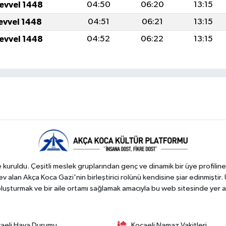
levvel 1448
04:50
06:20
13:15
levvel 1448
04:51
06:21
13:15
levvel 1448
04:52
06:22
13:15
kuruldu. Çeşitli meslek gruplarından genç ve dinamik bir üye profiline
 alan Akça Koca Gazi'nin birleştirici rolünü kendisine şiar edinmiştir. 
 oluşturmak ve bir aile ortamı sağlamak amacıyla bu web sitesinde yer a
aeli Hava Durumu
Kocaeli Namaz Vakitleri