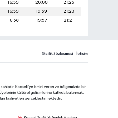
16:59
20:00
21:25
16:59
19:59
21:23
16:58
19:57
21:21
Gizlilik Sözleşmesi
İletişim
 sahiptir. Kocaeli'ye ismini veren ve bölgemizde bir
Üyelerinin kültürel gelişimlerine katkıda bulunmak,
lan faaliyetleri gerçekleştirmektedir.
Kocaeli Trafik Yoğunluk Haritası