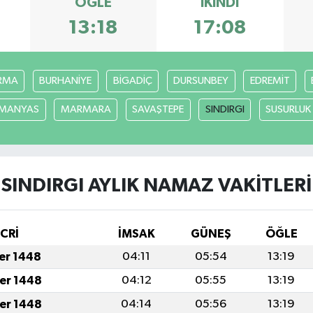
ÖĞLE
İKINDI
13:18
17:08
RMA
BURHANİYE
BİGADİÇ
DURSUNBEY
EDREMİT
MANYAS
MARMARA
SAVAŞTEPE
SINDIRGI
SUSURLUK
SINDIRGI AYLIK NAMAZ VAKITLERI
İCRİ
İMSAK
GÜNEŞ
ÖĞLE
fer 1448
04:11
05:54
13:19
fer 1448
04:12
05:55
13:19
fer 1448
04:14
05:56
13:19