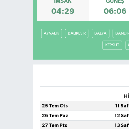
İMSAK
GÜNEŞ
04:29
06:06
Yönetim Kurulu
Yüksek İstişare Kurulu
AYVALIK
BALIKESİR
BALYA
BANDI
Sanat
KEPSUT
H
25 Tem Cts
11 Sa
26 Tem Paz
12 Sa
27 Tem Pts
13 Sa