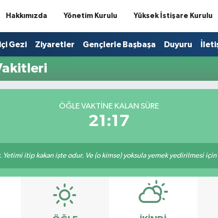
Hakkımızda
Yönetim Kurulu
Yüksek İstişare Kurulu
içi Gezi
Ziyaretler
Gençlerle Başbaşa
Duyuru
İlet
akitleri
ÖĞLE VAKTINE KALAN SÜRE
21:17
 Yetimi itip kakan işte odur. Ve (o kimse) yoksula yemek yedirilmesi içi