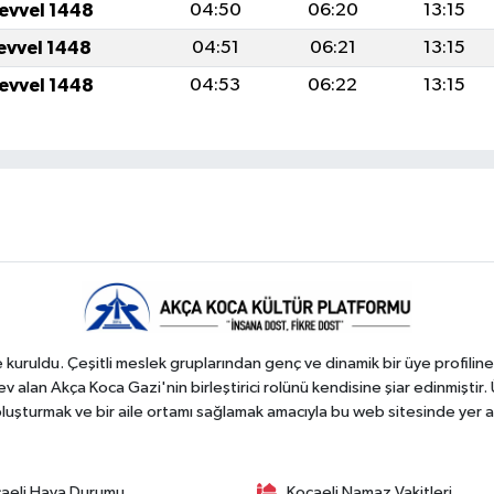
levvel 1448
04:50
06:20
13:15
levvel 1448
04:51
06:21
13:15
levvel 1448
04:53
06:22
13:15
kuruldu. Çeşitli meslek gruplarından genç ve dinamik bir üye profiline
 alan Akça Koca Gazi'nin birleştirici rolünü kendisine şiar edinmiştir. 
 oluşturmak ve bir aile ortamı sağlamak amacıyla bu web sitesinde yer a
aeli Hava Durumu
Kocaeli Namaz Vakitleri