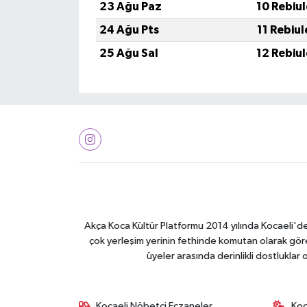
23 Ağu Paz
10 Rebiu
24 Ağu Pts
11 Rebiu
25 Ağu Sal
12 Rebiu
Akça Koca Kültür Platformu 2014 yılında Kocaeli'de 
çok yerleşim yerinin fethinde komutan olarak görev
üyeler arasında derinlikli dostluklar
Kocaeli Nöbetçi Eczaneler
Koc