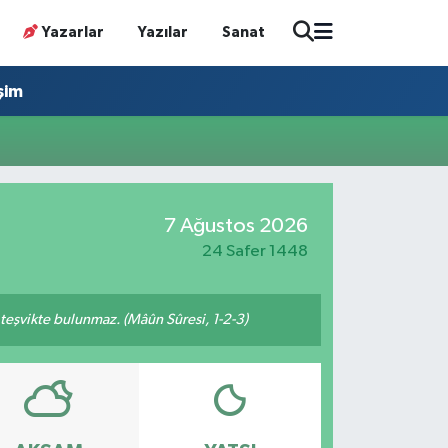
Yazarlar
Yazılar
Sanat
işim
7 Ağustos 2026
24 Safer 1448
n teşvikte bulunmaz. (Mâûn Sûresi, 1-2-3)