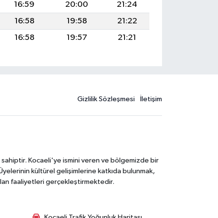
16:59
20:00
21:24
16:58
19:58
21:22
16:58
19:57
21:21
Gizlilik Sözleşmesi
İletişim
 sahiptir. Kocaeli'ye ismini veren ve bölgemizde bir
Üyelerinin kültürel gelişimlerine katkıda bulunmak,
lan faaliyetleri gerçekleştirmektedir.
Kocaeli Trafik Yoğunluk Haritası