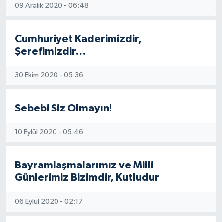
09 Aralık 2020 - 06:48
Yönetim Kurulu
Cumhuriyet Kaderimizdir,
Yüksek İstişare Kurulu
Şerefimizdir…
Sanat
30 Ekim 2020 - 05:36
Sebebi Siz Olmayın!
10 Eylül 2020 - 05:46
Bayramlaşmalarımız ve Milli
Günlerimiz Bizimdir, Kutludur
06 Eylül 2020 - 02:17