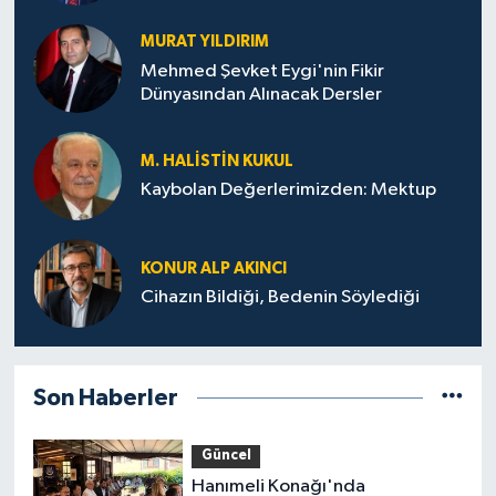
MURAT YILDIRIM
Mehmed Şevket Eygi'nin Fikir
Dünyasından Alınacak Dersler
M. HALISTIN KUKUL
Kaybolan Değerlerimizden: Mektup
KONUR ALP AKINCI
Cihazın Bildiği, Bedenin Söylediği
Son Haberler
Güncel
Hanımeli Konağı'nda