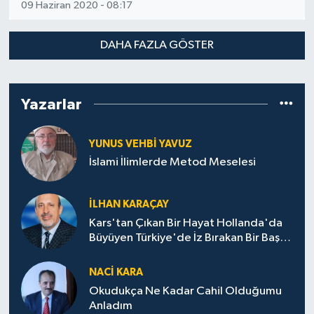
09 Haziran 2020 - 08:17
DAHA FAZLA GÖSTER
Yazarlar
YUNUS VEHBI YAVUZ
İslami İlimlerde Metod Meselesi
İLHAN KARAÇAY
Kars'tan Çıkan Bir Hayat Hollanda'da
Büyüyen Türkiye'de İz Bırakan Bir Başarı
Destanı
NACI KARA
Okudukça Ne Kadar Cahil Olduğumu
Anladım