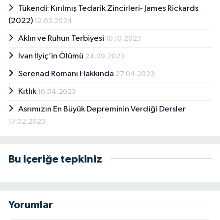
Tükendi: Kırılmış Tedarik Zincirleri- James Rickards
(2022)
12.03.2024
Aklın ve Ruhun Terbiyesi
10.10.2023
İvan İlyiç’in Ölümü
24.09.2023
Serenad Romanı Hakkında
27.04.2023
Kıtlık
16.04.2023
Asrımızın En Büyük Depreminin Verdiği Dersler
17.02.2023
Bu içeriğe tepkiniz
Yorumlar