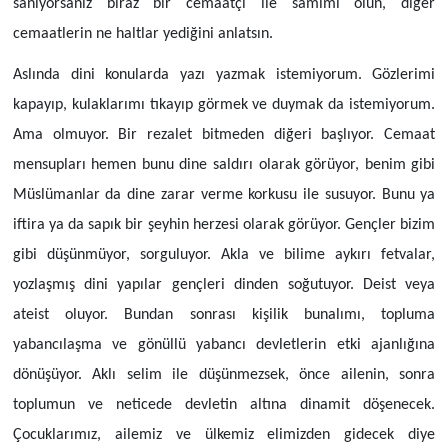
sanıyorsanız biraz bir cemaatçi ile samimi olun, diğer
cemaatlerin ne haltlar yediğini anlatsın.
Aslında dini konularda yazı yazmak istemiyorum. Gözlerimi
kapayıp, kulaklarımı tıkayıp görmek ve duymak da istemiyorum.
Ama olmuyor. Bir rezalet bitmeden diğeri başlıyor. Cemaat
mensupları hemen bunu dine saldırı olarak görüyor, benim gibi
Müslümanlar da dine zarar verme korkusu ile susuyor. Bunu ya
iftira ya da sapık bir şeyhin herzesi olarak görüyor. Gençler bizim
gibi düşünmüyor, sorguluyor. Akla ve bilime aykırı fetvalar,
yozlaşmış dini yapılar gençleri dinden soğutuyor. Deist veya
ateist oluyor. Bundan sonrası kişilik bunalımı, topluma
yabancılaşma ve gönüllü yabancı devletlerin etki ajanlığına
dönüşüyor. Aklı selim ile düşünmezsek, önce ailenin, sonra
toplumun ve neticede devletin altına dinamit döşenecek.
Çocuklarımız, ailemiz ve ülkemiz elimizden gidecek diye