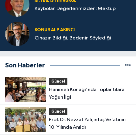
M. HALISTIN KUKUL
Kaybolan Değerlerimizden: Mektup
KONUR ALP AKINCI
Cihazın Bildiği, Bedenin Söylediği
Son Haberler
Güncel
Hanımeli Konağı'nda Toplantılara
Yoğun İlgi
Güncel
Prof. Dr. Nevzat Yalçıntaş Vefatının
10. Yılında Anıldı