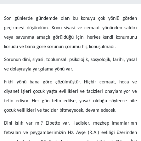
Yönetim Kurulu
Son günlerde gündemde olan bu konuyu çok yönlü gözden
Yüksek İstişare Kurulu
geçirmeyi düşündüm. Konu siyasi ve cemaat yönünden saldırı
veya savunma amaçlı görüldüğü için, herkes kendi konumunu
Sanat
korudu ve bana göre sorunun çözümü hiç konuşulmadı.
Sorunun dini, siyasi, toplumsal, psikolojik, sosyolojik, tarihi, yasal
ve dolayısıyla yargılama yönü var.
Fıkhi yönü bana göre çözülmüştür. Hiçbir cemaat, hoca ve
diyanet işleri çocuk yaşta evlilikleri ve tacizleri onaylamıyor ve
telin ediyor. Her gün telin edilse, yasak olduğu söylense bile
çocuk velilikleri ve tacizler bitmeyecek, devam edecek.
Dini kılıfı var mı? Elbette var. Hadisler, mezhep imamlarının
fetvaları ve peygamberimizin Hz. Ayşe (R.A.) evliliği üzerinden