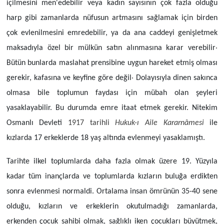
içilmesini men'edebilir veya kadın sayısının çok fazla olduğu
harp gibi zamanlarda nüfusun artmasını sağlamak için birden
çok evlenilmesini emredebilir, ya da ana caddeyi genişletmek
maksadıyla özel bir mülkün satın alınmasına karar verebilir
Bütün bunlarda maslahat prensibine uygun hareket etmiş olması
gerekir, kafasına ve keyfine göre değil
Dolayısıyla dinen sakınca
olmasa bile toplumun faydası için mübah olan şeyleri
yasaklayabilir. Bu durumda emre itaat etmek gerekir. Nitekim
Osmanlı Devleti
1917
tarihli
Hukuk-ı Aile Kararnâmesi
ile
kızlarda 17 erkeklerde 18 yaş altında evlenmeyi yasaklamıştı.
Tarihte ilkel toplumlarda daha fazla olmak üzere 19. Yüzyıla
kadar tüm inançlarda ve toplumlarda kızların buluğa erdikten
sonra evlenmesi normaldi. Ortalama insan ömrünün 35-40 sene
olduğu, kızların ve erkeklerin okutulmadığı zamanlarda,
erkenden çocuk sahibi olmak, sağlıklı iken çocukları büyütmek,