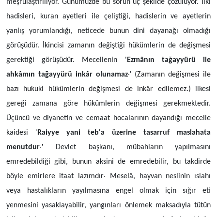
meşrulaştırılıyor. Günümüzde bu sorun üç şekilde çözülüyor. İlki
hadisleri, kuran ayetleri ile çeliştiği, hadislerin ve ayetlerin
yanlış yorumlandığı, neticede bunun dini dayanağı olmadığı
görüşüdür. İkincisi zamanın değiştiği hükümlerin de değişmesi
gerektiği görüşüdür. Mecellenin '
Ezmânın tağayyürü ile
ahkâmın tağayyürü inkâr olunamaz
'
(
Zamanın değişmesi ile
bazı hukuki hükümlerin değişmesi de inkâr edilemez.)
ilkesi
gereği zamana göre hükümlerin değişmesi gerekmektedir.
Üçüncü ve diyanetin ve cemaat hocalarının dayandığı mecelle
kaidesi '
Raiyye yani teb'a üzerine tasarruf maslahata
menutdur
'
Devlet başkanı, mübahların yapılmasını
emredebildiği gibi, bunun aksini de emredebilir, bu takdirde
böyle emirlere itaat lazımdır
Meselâ, hayvan neslinin ıslahı
veya hastalıkların yayılmasına engel olmak için sığır eti
yenmesini yasaklayabilir, yangınları önlemek maksadıyla tütün