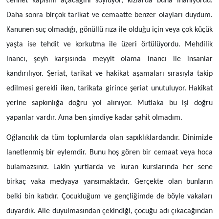
cennet kapısını açacağını söylüyor, kızlarda buna inanıyordu.
Daha sonra birçok tarikat ve cemaatte benzer olayları duydum.
Kanunen suç olmadığı, gönüllü rıza ile olduğu için veya çok küçük
yaşta ise tehdit ve korkutma ile üzeri örtülüyordu. Mehdilik
inancı, şeyh karşısında meyyit olama inancı ile insanlar
kandırılıyor. Şeriat, tarikat ve hakikat aşamaları sırasıyla takip
edilmesi gerekli iken, tarikata girince şeriat unutuluyor. Hakikat
yerine sapkınlığa doğru yol alınıyor. Mutlaka bu işi doğru
yapanlar vardır. Ama ben şimdiye kadar şahit olmadım.
Oğlancılık da tüm toplumlarda olan sapıklıklardandır. Dinimizle
lanetlenmiş bir eylemdir. Bunu hoş gören bir cemaat veya hoca
bulamazsınız. Lakin yurtlarda ve kuran kurslarında her sene
birkaç vaka medyaya yansımaktadır. Gerçekte olan bunların
belki bin katıdır. Çocukluğum ve gençliğimde de böyle vakaları
duyardık. Aile duyulmasından çekindiği, çocuğu adı çıkacağından