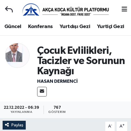
Duyuru
Kocaeli Nöbetçi Eczaneler
Güncel
Konferans
Yurtdışı Gezi
Yurtiçi Gezi
Gençlerle Başbaşa
Kocaeli Hava Durumu
Çocuk Evlilikleri,
Güncel
Kocaeli Namaz Vakitleri
Tacizler ve Sorunun
Konferans
Kocaeli Trafik Yoğunluk Haritası
Kaynağı
HASAN DERMENCİ
Yurtdışı Gezi
Süper Lig Puan Durumu ve Fikstür
Yurtiçi Gezi
Tüm Manşetler
22.12.2022 - 06:39
767
Ziyaretler
Son Dakika Haberleri
YAYINLANMA
GÖSTERIM
Paylaş
-
+
Hakkımızda
Haber Arşivi
A
A