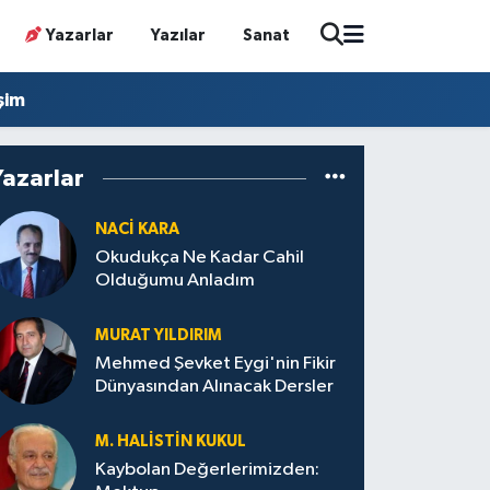
Yazarlar
Yazılar
Sanat
işim
Yazarlar
NACI KARA
Okudukça Ne Kadar Cahil
Olduğumu Anladım
MURAT YILDIRIM
Mehmed Şevket Eygi'nin Fikir
Dünyasından Alınacak Dersler
M. HALISTIN KUKUL
Kaybolan Değerlerimizden: