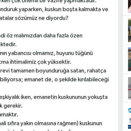
erken çok önemli bir vazife yapmaktadır.
yunduruk yaparken, kuskun boşta kalmakta ve
 atalar sözümüz ne diyordu?
ndi öz malımızdan daha fazla özen
ktedir.
ının yabancısı olmamız, huyunu tüğünü
ma ihtimalimiz çok yüksektir.
görevi tamamen boyunduruğa satan, rahatça
abiliyorsa; emanet de, o şekilde kırılabileceği
eşkiyalık iken, emanetin kuskununun yokuşta
k gerekir.
maktır.
imali sıfıra yakın olmasına rağmen) kuskunun