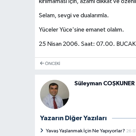
kırılmaması için, âzami dikkat ve öze
Selam, sevgi ve dualarımla.
Yüceler Yüce'sine emanet olalım.
25 Nisan 2006. Saat: 07.00. BUCAK
ÖNCEKI
Süleyman COŞKUNER
Yazarın Diğer Yazıları
Yavaş Yaşlanmak İçin Ne Yapıyorlar?
26.0