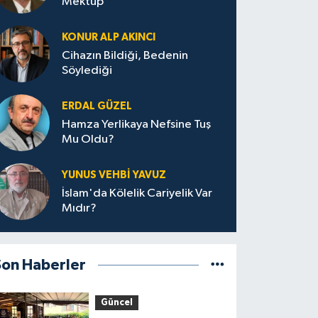
Mektup
KONUR ALP AKINCI
Cihazın Bildiği, Bedenin
Söylediği
ERDAL GÜZEL
Hamza Yerlikaya Nefsine Tuş
Mu Oldu?
YUNUS VEHBI YAVUZ
İslam'da Kölelik Cariyelik Var
Mıdır?
Son Haberler
Güncel