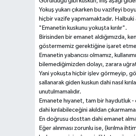
Görüldüğü gibi kuskun, iniş aşağı gid
Yokuş yukarı çıkarken bu vazifeyi bo
hiçbir vazife yapmamaktadır. Halbuki
"Emanetin kuskunu yokuşta kırılır".
Birisinden bir emanet aldığımızda, ke
göstermemiz gerektiğine işaret etme
Emanetin yabancısı olmamız, kullanım
bilemediğimizden dolayı, zarara uğrat
Yani yokuşta hiçbir işlev görmeyip, 
sallanarak giden kuskun dahi nasıl kırıl
unutulmamalıdır.
Emanete hıyanet, tam bir haydutluk - 
dahi kırılabileceğini akıldan çıkarmama
En doğrusu dosttan dahi emanet alma
Eğer alınması zorunlu ise, (kırılma iht