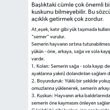
Başlıktaki cümle çok önemli bi
Yönetim Kurulu
kuskunu bilmeyebilir. Bu sözc
açıklık getirmek çok zordur.
Yüksek İstişare Kurulu
At,eşek, katır gibi yük taşımada kullanı
Sanat
"semer" vurulur.
Semerin hayvanın sırtına tutunabilmes
yükün - öne, arkaya, sağa ve sola kayı
vardır.
1. Kolan: Semerin sağa - sola kayıp de
ayaklarına yakın) dolandırılan sağlam 
2. Boyunduruk: Yüklü bir şekilde yoku
omuzlarına yüklenerek, semerin arkay
3. Kuskun: Hayvanın arka baldırlarında
semerin öne kaymasını önleyen sağlam