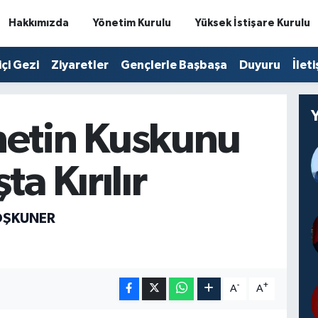
Hakkımızda
Yönetim Kurulu
Yüksek İstişare Kurulu
içi Gezi
Ziyaretler
Gençlerle Başbaşa
Duyuru
İlet
etin Kuskunu
ta Kırılır
OŞKUNER
-
+
A
A