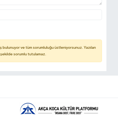
ş bulunuyor ve tüm sorumluluğu üstleniyorsunuz. Yazılan
 şekilde sorumlu tutulamaz.