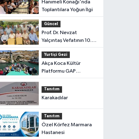
Hanımeli Konağı'nda
Toplantılara Yoğun İlgi
Güncel
Prof. Dr. Nevzat
Yalçıntaş Vefatının 10.
Yılında Anıldı
Yurtiçi Gezi
Akça Koca Kültür
Platformu GAP
Gezisinden Döndü
Tanıtım
Karakadılar
Tanıtım
Özel Körfez Marmara
Hastanesi