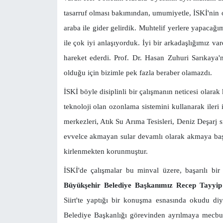
tasarruf olması bakımından, umumiyetle, İSKİ'nin 
araba ile gider gelirdik. Muhtelif yerlere yapacağı
ile çok iyi anlaşıyorduk. İyi bir arkadaşlığımız 
hareket ederdi. Prof. Dr. Hasan Zuhuri Sarıkaya'
olduğu için bizimle pek fazla beraber olamazdı.
İSKİ böyle disiplinli bir çalışmanın neticesi olarak 
teknoloji olan ozonlama sistemini kullanarak ileri i
merkezleri, Atık Su Arıma Tesisleri, Deniz Deşarj sis
evvelce akmayan sular devamlı olarak akmaya başla
kirlenmekten korunmuştur.
İSKİ'de çalışmalar bu minval üzere, başarılı bi
Büyükşehir Belediye Başkanımız Recep Tayy
Siirt'te yaptığı bir konuşma esnasında okudu di
Belediye Başkanlığı görevinden ayrılmaya mecbur 