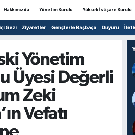
Hakkımızda
Yönetim Kurulu
Yüksek İstişare Kurulu
içi Gezi
Ziyaretler
Gençlerle Başbaşa
Duyuru
İlet
Eski Yönetim
u Üyesi Değerli
um Zeki
’ın Vefatı
ine