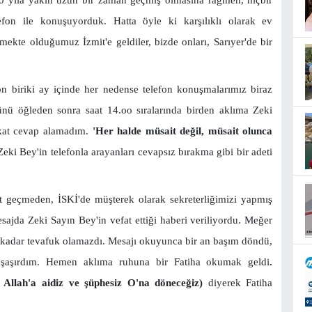
fon ile konuşuyorduk. Hatta öyle ki karşılıklı olarak ev
mekte olduğumuz İzmit'e geldiler, bizde onları, Sarıyer'de bir
on biriki ay içinde her nedense telefon konuşmalarımız biraz
ünü öğleden sonra saat 14.oo sıralarında birden aklıma Zeki
akat cevap alamadım.
'Her halde müsait değil, müsait olunca
Zeki Bey'in telefonla arayanları cevapsız bırakma gibi bir adeti
t geçmeden, İSKİ'de müşterek olarak sekreterliğimizi yapmış
ajda Zeki Sayın Bey'in vefat ettiği haberi veriliyordu. Meğer
 kadar tevafuk olamazdı. Mesajı okuyunca bir an başım döndü,
 şaşırdım. Hemen aklıma ruhuna bir Fatiha okumak geldi
.
iz Allah'a aidiz ve şüphesiz O'na döneceğiz)
diyerek Fatiha