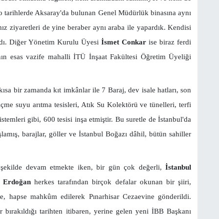
o tarihlerde Aksaray'da bulunan Genel Müdürlük binasına aynı
mız ziyaretleri de yine beraber aynı araba ile yapardık. Kendisi
vardı. Diğer Yönetim Kurulu Üyesi
İsmet Conkar
ise biraz ferdi
nın esas vazife mahalli İTÜ İnşaat Fakültesi Öğretim Üyeliği
kısa bir zamanda kıt imkânlar ile 7 Baraj, dev isale hatları, son
çme suyu arıtma tesisleri, Atık Su Kolektörü ve tünelleri, terfi
temleri gibi, 600 tesisi inşa etmiştir. Bu suretle de İstanbul'da
mış, barajlar, göller ve İstanbul Boğazı dâhil, bütün sahiller
r şekilde devam etmekte iken, bir gün çok değerli,
İstanbul
ip Erdoğan
herkes tarafından birçok defalar okunan bir şiiri,
ye, hapse mahkûm edilerek Pınarhisar Cezaevine gönderildi.
bırakıldığı tarihten itibaren, yerine gelen yeni İBB Başkanı