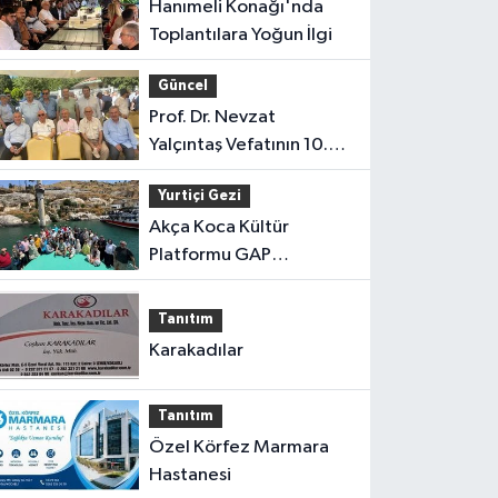
Hanımeli Konağı'nda
Toplantılara Yoğun İlgi
Güncel
Prof. Dr. Nevzat
Yalçıntaş Vefatının 10.
Yılında Anıldı
Yurtiçi Gezi
Akça Koca Kültür
Platformu GAP
Gezisinden Döndü
Tanıtım
Karakadılar
Tanıtım
Özel Körfez Marmara
Hastanesi