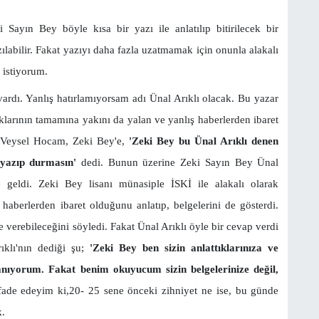
Sayın Bey böyle kısa bir yazı ile anlatılıp bitirilecek bir
ılabilir. Fakat yazıyı daha fazla uzatmamak için onunla alakalı
 istiyorum.
 vardı. Yanlış hatırlamıyorsam adı Ünal Arıklı olacak. Bu yazar
klarının tamamına yakını da yalan ve yanlış haberlerden ibaret
a Veysel Hocam, Zeki Bey'e,
'Zeki Bey bu Ünal Arıklı denen
 yazıp durmasın'
dedi. Bunun üzerine Zeki Sayın Bey Ünal
ye geldi. Zeki Bey lisanı münasiple İSKİ ile alakalı olarak
haberlerden ibaret olduğunu anlatıp, belgelerini de gösterdi.
de verebileceğini söyledi. Fakat Ünal Arıklı öyle bir cevap verdi
rıklı'nın dediği şu;
'Zeki Bey ben sizin anlattıklarınıza ve
anıyorum. Fakat benim okuyucum sizin belgelerinize değil,
fade edeyim ki,20- 25 sene önceki zihniyet ne ise, bu günde
k.