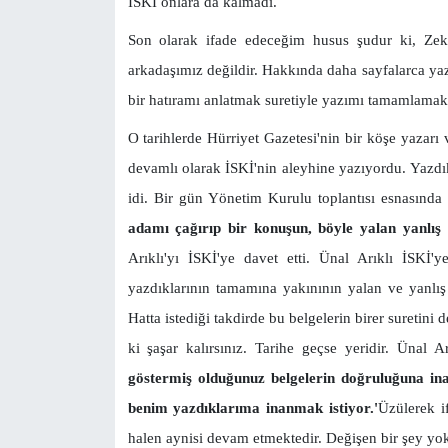
İSKİ onlara da kalmadı.
Son olarak ifade edeceğim husus şudur ki, Zeki 
arkadaşımız değildir. Hakkında daha sayfalarca yaz
bir hatıramı anlatmak suretiyle yazımı tamamlamak
O tarihlerde Hürriyet Gazetesi'nin bir köşe yazarı
devamlı olarak İSKİ'nin aleyhine yazıyordu. Yazdı
idi. Bir gün Yönetim Kurulu toplantısı esnasınd
adamı çağırıp bir konuşun, böyle yalan yanlış
Arıklı'yı İSKİ'ye davet etti. Ünal Arıklı İSKİ'
yazdıklarının tamamına yakınının yalan ve yanlış 
Hatta istediği takdirde bu belgelerin birer suretini 
ki şaşar kalırsınız. Tarihe geçse yeridir. Ünal A
göstermiş olduğunuz belgelerin doğruluğuna in
benim yazdıklarıma inanmak istiyor.'
Üzülerek i
halen aynisi devam etmektedir. Değişen bir şey yo