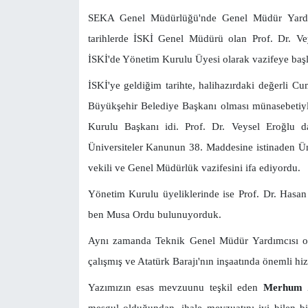
SEKA Genel Müdürlüğü'nde Genel Müdür Yardım
tarihlerde İSKİ Genel Müdürü olan Prof. Dr. Ve
İSKİ'de Yönetim Kurulu Üyesi olarak vazifeye baş
İSKİ'ye geldiğim tarihte, halihazırdaki değerli 
Büyükşehir Belediye Başkanı olması münasebetiy
Kurulu Başkanı idi. Prof. Dr. Veysel Eroğlu d
Üniversiteler Kanunun 38. Maddesine istinaden Ün
vekili ve Genel Müdürlük vazifesini ifa ediyordu.
Yönetim Kurulu üyeliklerinde ise Prof. Dr. Hasa
ben Musa Ordu bulunuyorduk.
Aynı zamanda Teknik Genel Müdür Yardımcısı o
çalışmış ve Atatürk Barajı'nın inşaatında önemli hizm
Yazımızın esas mevzuunu teşkil eden
Merhum Z
meşgul olduğundan, ihale mevzuatını iyi bilen 