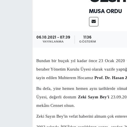
Yönetim Kurulu
MUSA ORDU
Yüksek İstişare Kurulu
06.10.2021 - 07:39
1136
Sanat
YAYINLANMA
GÖSTERIM
Bundan bir buçuk yıl kadar önce 23 Ocak 2020 tar
beraber Yönetim Kurulu Üyesi olarak vazife yaptı
tayin edilen Muhterem Hocamız
Prof. Dr. Hasan 
Bu defa, yine hemen hemen aynı tarihlerde olmak
Üyesi, değerli dostum
Zeki Sayın Bey'i
23.09.202
mekânı Cennet olsun.
Zeki Sayın Bey'in vefat haberini almam çok enteresa
2002 yılında İSKİ'den ayrıldıktan sonra, aradan 