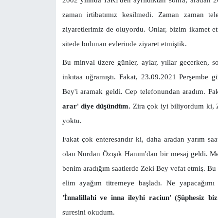
zaman irtibatımız kesilmedi. Zaman zaman tele
ziyaretlerimiz de oluyordu. Onlar, bizim ikamet et
sitede bulunan evlerinde ziyaret etmiştik.
Bu minval üzere günler, aylar, yıllar geçerken, s
inkıtaa uğramıştı. Fakat, 23.09.2021 Perşembe g
Bey'i aramak geldi. Cep telefonundan aradım. F
arar'
diye düşündüm.
Zira çok iyi biliyordum ki, 
yoktu.
Fakat çok enteresandır ki, daha aradan yarım saa
olan Nurdan Özışık Hanım'dan bir mesaj geldi. Mes
benim aradığım saatlerde Zeki Bey vefat etmiş. Bu
elim ayağım titremeye başladı. Ne yapacağımı
'İnnalillahi ve inna ileyhi raciun' (Şüphesiz b
suresini okudum.