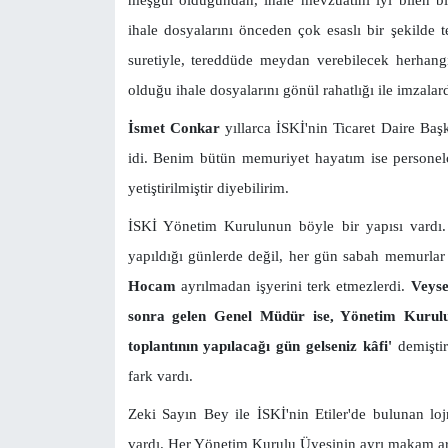
ihale dosyalarını önceden çok esaslı bir şekilde t
suretiyle, tereddüde meydan verebilecek herhang
olduğu ihale dosyalarını gönül rahatlığı ile imzalar
İsmet Conkar
yıllarca İSKİ'nin Ticaret Daire Başk
idi. Benim
bütün memuriyet hayatım ise personel
yetiştirilmiştir diyebilirim.
İSKİ Yönetim Kurulunun böyle bir yapısı vardı. 
yapıldığı günlerde değil, her gün sabah memurlar
Hocam
ayrılmadan işyerini terk etmezlerdi.
Veys
sonra gelen Genel Müdür ise, Yönetim Kurulu
toplantının yapılacağı gün gelseniz kâfi'
demişti
fark vardı.
Zeki Sayın Bey ile İSKİ'nin Etiler'de bulunan l
vardı. Her Yönetim Kurulu Üyesinin ayrı makam a