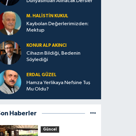
Dünyasından Alınacak Dersler
M. HALISTIN KUKUL
Kaybolan Değerlerimizden:
Mektup
KONUR ALP AKINCI
Cihazın Bildiği, Bedenin
Söylediği
ERDAL GÜZEL
Hamza Yerlikaya Nefsine Tuş
Mu Oldu?
Son Haberler
Güncel