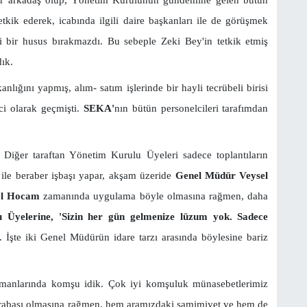
etkik ederek, icabında ilgili daire başkanları ile de görüşmek
i bir husus bırakmazdı. Bu sebeple Zeki Bey'in tetkik etmiş
dık.
anlığını yapmış, alım- satım işlerinde bir hayli tecrübeli birisi
ci olarak geçmişti.
SEKA'
nın bütün personelcileri tarafımdan
Diğer taraftan Yönetim Kurulu Üyeleri sadece toplantıların
 ile beraber işbaşı yapar, akşam üzeride
Genel Müdür Veysel
el Hocam
zamanında uygulama böyle olmasına rağmen, daha
 Üyelerine, 'Sizin her gün gelmenize lüzum yok. Sadece
r. İşte iki Genel Müdürün idare tarzı arasında böylesine bariz
ojmanlarında komşu idik. Çok iyi komşuluk münasebetlerimiz
rabası olmasına rağmen, hem aramızdaki samimiyet ve hem de