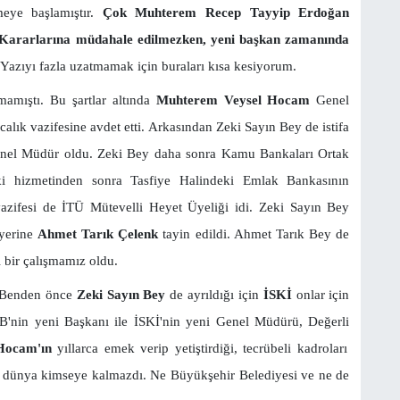
eye başlamıştır.
Çok Muhterem Recep Tayyip Erdoğan
 Kararlarına müdahale edilmezken, yeni başkan zamanında
Yazıyı fazla uzatmamak için buraları kısa kesiyorum.
mamıştı. Bu şartlar altında
Muhterem Veysel Hocam
Genel
alık vazifesine avdet etti. Arkasından Zeki Sayın Bey de istifa
Genel Müdür oldu. Zeki Bey daha sonra Kamu Bankaları Ortak
ki hizmetinden sonra Tasfiye Halindeki Emlak Bankasının
azifesi de İTÜ Mütevelli Heyet Üyeliği idi. Zeki Sayın Bey
 yerine
Ahmet Tarık Çelenk
tayin edildi. Ahmet Tarık Bey de
i bir çalışmamız oldu.
r. Benden önce
Zeki Sayın Bey
de ayrıldığı için
İSKİ
onlar için
İBB'nin yeni Başkanı ile İSKİ'nin yeni Genel Müdürü, Değerli
 Hocam'ın
yıllarca emek verip yetiştirdiği, tecrübeli kadroları
u dünya kimseye kalmazdı. Ne Büyükşehir Belediyesi ve ne de