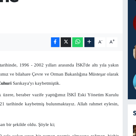
-
+
A
A
ihinde, 1996 - 2002 yılları arasında İSKİ'de altı yıla yakın
ğımız ve bilahare Çevre ve Orman Bakanlığına Müsteşar olarak
Zuhuri
Sarıkaya'yı kaybetmiştik.
 üzere, beraber vazife yaptığımız İSKİ Eski Yönetim Kurulu
1 tarihinde kaybetmiş bulunmaktayız. Allah rahmet eylesin,
n bir şekilde oldu. Şöyle ki;
20 yıla yakın uzun bir zaman geçmiş olmasına rağmen, hiçbir