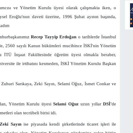
cısı ve Yönetim Kurulu üyesi olarak çalışmakta iken, o
ysel Eroğlu'nun daveti üzerine, 1996 Şubat ayının başında,
ladım
Cumhurbaşkanımız
Recep Tayyip Erdoğan
o tarihlerde İstanbul
le, 2560 sayılı Kanun hükümleri mucibince İSKİ'nin Yönetim
a İTÜ İnşaat Fakültesinde öğretim üyesi olmakla beraber,
iversite ile irtibatını kesmeden, İSKİ Yönetim Kurulu Başkan
n Zuhuri Sarıkaya, Zeki Sayın, Selami Oğuz, İsmet Conkar ve
lan, Yönetim Kurulu üyesi
Selami Oğuz
uzun yıllar
DSİ'
de
etleri olan tecrübeli birisi idi.
eki Sayın
ise piyasada kendi şirketlerinde ticaret işleri ile
bir arkadaş olup, Yönetim Kurulunun gündemine gelen bütün