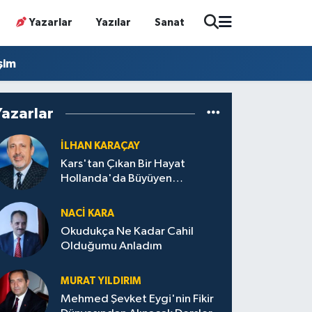
Yazarlar
Yazılar
Sanat
işim
Yazarlar
İLHAN KARAÇAY
Kars'tan Çıkan Bir Hayat
Hollanda'da Büyüyen
Türkiye'de İz Bırakan Bir Başarı
Destanı
NACI KARA
Okudukça Ne Kadar Cahil
Olduğumu Anladım
MURAT YILDIRIM
Mehmed Şevket Eygi'nin Fikir