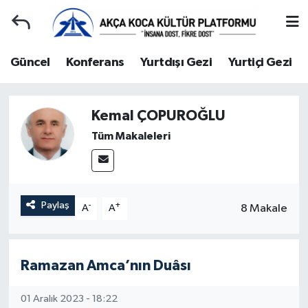
Duyuru
Kocaeli Nöbetçi Eczaneler
Güncel
Konferans
Yurtdışı Gezi
Yurtiçi Gezi
Gençlerle Başbaşa
Kocaeli Hava Durumu
Kemal ÇOPUROĞLU
Güncel
Kocaeli Namaz Vakitleri
Tüm Makaleleri
Konferans
Kocaeli Trafik Yoğunluk Haritası
Yurtdışı Gezi
Süper Lig Puan Durumu ve Fikstür
Paylaş
-
+
8 Makale
A
A
Yurtiçi Gezi
Tüm Manşetler
Ziyaretler
Son Dakika Haberleri
Ramazan Amca’nın Duâsı
Hakkımızda
Haber Arşivi
01 Aralık 2023 - 18:22