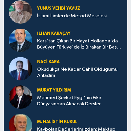
YUNUS VEHBI YAVUZ
İslami İlimlerde Metod Meselesi
İLHAN KARAÇAY
Kars'tan Çıkan Bir Hayat Hollanda'da
Büyüyen Türkiye'de İz Bırakan Bir Başarı
Destanı
NACI KARA
Okudukça Ne Kadar Cahil Olduğumu
Anladım
MURAT YILDIRIM
Mehmed Şevket Eygi'nin Fikir
Dünyasından Alınacak Dersler
M. HALISTIN KUKUL
Kaybolan Değerlerimizden: Mektup