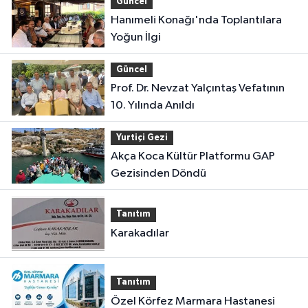
Güncel
Hanımeli Konağı'nda Toplantılara
Yoğun İlgi
Güncel
Prof. Dr. Nevzat Yalçıntaş Vefatının
10. Yılında Anıldı
Yurtiçi Gezi
Akça Koca Kültür Platformu GAP
Gezisinden Döndü
Tanıtım
Karakadılar
Tanıtım
Özel Körfez Marmara Hastanesi