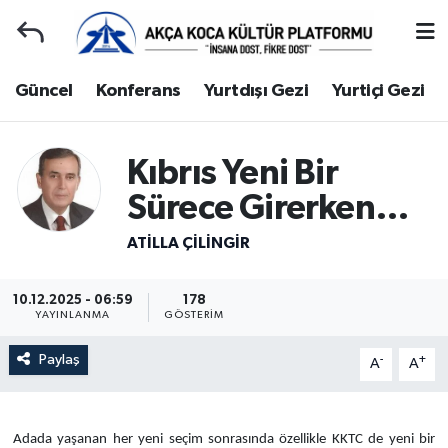
Duyuru
Kocaeli Nöbetçi Eczaneler
Güncel
Konferans
Yurtdışı Gezi
Yurtiçi Gezi
Gençlerle Başbaşa
Kocaeli Hava Durumu
Kıbrıs Yeni Bir
Güncel
Kocaeli Namaz Vakitleri
Sürece Girerken…
Konferans
Kocaeli Trafik Yoğunluk Haritası
ATILLA ÇİLİNGİR
Yurtdışı Gezi
Süper Lig Puan Durumu ve Fikstür
10.12.2025 - 06:59
178
YAYINLANMA
GÖSTERIM
Yurtiçi Gezi
Tüm Manşetler
Paylaş
-
+
A
A
Ziyaretler
Son Dakika Haberleri
Hakkımızda
Haber Arşivi
Adada yaşanan her yeni seçim sonrasında özellikle KKTC de yeni bir