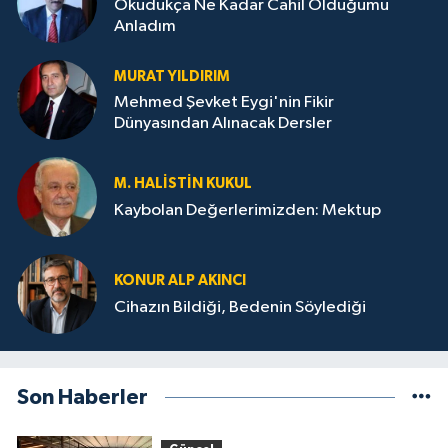
Okudukça Ne Kadar Cahil Olduğumu
Anladım
MURAT YILDIRIM
Mehmed Şevket Eygi'nin Fikir
Dünyasından Alınacak Dersler
M. HALISTIN KUKUL
Kaybolan Değerlerimizden: Mektup
KONUR ALP AKINCI
Cihazın Bildiği, Bedenin Söylediği
Son Haberler