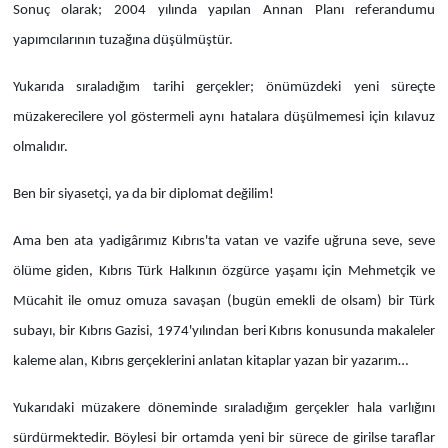
Sonuç olarak; 2004 yılında yapılan Annan Planı referandumu
yapımcılarının tuzağına düşülmüştür.
Yukarıda sıraladığım tarihi gerçekler; önümüzdeki yeni süreçte
müzakerecilere yol göstermeli aynı hatalara düşülmemesi için kılavuz
olmalıdır.
Ben bir siyasetçi, ya da bir diplomat değilim!
Ama ben ata yadigârımız Kıbrıs'ta vatan ve vazife uğruna seve, seve
ölüme giden, Kıbrıs Türk Halkının özgürce yaşamı için Mehmetçik ve
Mücahit ile omuz omuza savaşan (bugün emekli de olsam) bir Türk
subayı, bir Kıbrıs Gazisi, 1974'yılından beri Kıbrıs konusunda makaleler
kaleme alan, Kıbrıs gerçeklerini anlatan kitaplar yazan bir yazarım…
Yukarıdaki müzakere döneminde sıraladığım gerçekler hala varlığını
sürdürmektedir. Böylesi bir ortamda yeni bir sürece de girilse taraflar