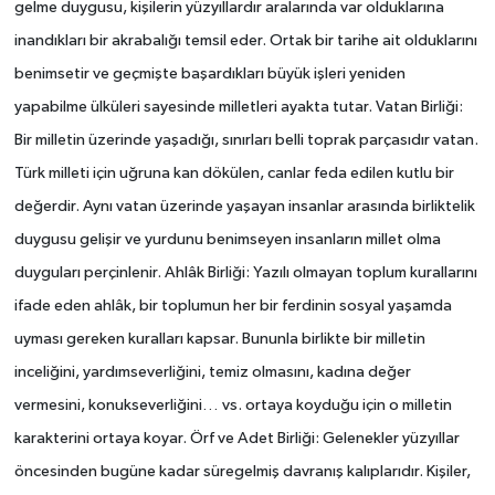
gelme duygusu, kişilerin yüzyıllardır aralarında var olduklarına
inandıkları bir akrabalığı temsil eder. Ortak bir tarihe ait olduklarını
benimsetir ve geçmişte başardıkları büyük işleri yeniden
yapabilme ülküleri sayesinde milletleri ayakta tutar. Vatan Birliği:
Bir milletin üzerinde yaşadığı, sınırları belli toprak parçasıdır vatan.
Türk milleti için uğruna kan dökülen, canlar feda edilen kutlu bir
değerdir. Aynı vatan üzerinde yaşayan insanlar arasında birliktelik
duygusu gelişir ve yurdunu benimseyen insanların millet olma
duyguları perçinlenir. Ahlâk Birliği: Yazılı olmayan toplum kurallarını
ifade eden ahlâk, bir toplumun her bir ferdinin sosyal yaşamda
uyması gereken kuralları kapsar. Bununla birlikte bir milletin
inceliğini, yardımseverliğini, temiz olmasını, kadına değer
vermesini, konukseverliğini… vs. ortaya koyduğu için o milletin
karakterini ortaya koyar. Örf ve Adet Birliği: Gelenekler yüzyıllar
öncesinden bugüne kadar süregelmiş davranış kalıplarıdır. Kişiler,