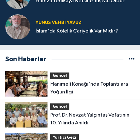
Hamza Yerlikaya Nefsine Tuş Mu Oldu?
YUNUS VEHBI YAVUZ
İslam'da Kölelik Cariyelik Var Mıdır?
Son Haberler
Güncel
Hanımeli Konağı'nda Toplantılara
Yoğun İlgi
Güncel
Prof. Dr. Nevzat Yalçıntaş Vefatının
10. Yılında Anıldı
Yurtiçi Gezi