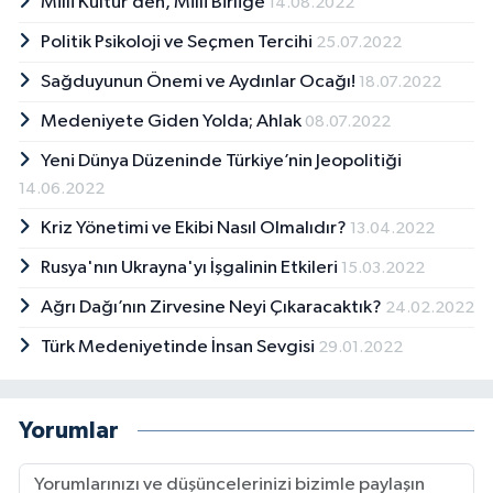
Milli Kültür’den, Milli Birliğe
14.08.2022
Politik Psikoloji ve Seçmen Tercihi
25.07.2022
Sağduyunun Önemi ve Aydınlar Ocağı!
18.07.2022
Medeniyete Giden Yolda; Ahlak
08.07.2022
Yeni Dünya Düzeninde Türkiye’nin Jeopolitiği
14.06.2022
Kriz Yönetimi ve Ekibi Nasıl Olmalıdır?
13.04.2022
Rusya'nın Ukrayna'yı İşgalinin Etkileri
15.03.2022
Ağrı Dağı’nın Zirvesine Neyi Çıkaracaktık?
24.02.2022
Türk Medeniyetinde İnsan Sevgisi
29.01.2022
Yorumlar