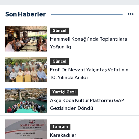
Son Haberler
Güncel
Hanımeli Konağı'nda Toplantılara
Yoğun İlgi
Güncel
Prof. Dr. Nevzat Yalçıntaş Vefatının
10. Yılında Anıldı
Yurtiçi Gezi
Akça Koca Kültür Platformu GAP
Gezisinden Döndü
Tanıtım
Karakadılar