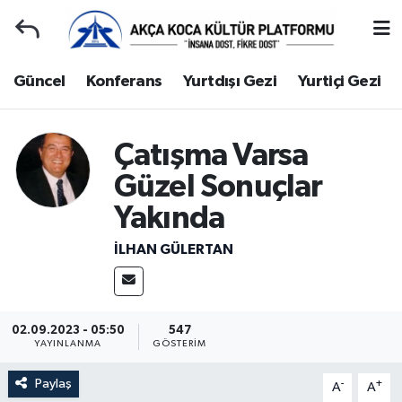
Duyuru
Kocaeli Nöbetçi Eczaneler
Güncel
Konferans
Yurtdışı Gezi
Yurtiçi Gezi
Gençlerle Başbaşa
Kocaeli Hava Durumu
Çatışma Varsa
Güncel
Kocaeli Namaz Vakitleri
Güzel Sonuçlar
Konferans
Kocaeli Trafik Yoğunluk Haritası
Yakında
İLHAN GÜLERTAN
Yurtdışı Gezi
Süper Lig Puan Durumu ve Fikstür
Yurtiçi Gezi
Tüm Manşetler
02.09.2023 - 05:50
547
Ziyaretler
Son Dakika Haberleri
YAYINLANMA
GÖSTERIM
Paylaş
-
+
Hakkımızda
Haber Arşivi
A
A