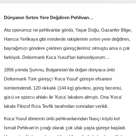
Yönetim Kurulu
Dünyanın Sırtını Yere Değdiren Pehlivan…
Yüksek İstişare Kurulu
Ata sporumuz ne pehlivanlar gördü, Yaşar Doğu, Gazanfer Bilge,
Hamza Yerlikaya gibi minderde rakiplerinin sırtını yere değdiren,
Sanat
bayrağımızı göndere çektiren güreşçilerimiz olmuştu ama o çok
farklıydı. Deliormanlı Koca Yusuf'tan bahsediyorum…
1856 yılında Şumnu, Bulgaristan'da doğan dünyaca ünlü
Deliormanlı Türk güreşçi 'Koca Yusuf' güreşin efsanevi
isimlerindendi. 120 okkalık (144 kg) gövdesi, güreş becerisi,
gücü ve sporcu ahlakı ile 'Koca' lakabını almıştı. Ona 'Koca'
lakabı Filozof Rıza Tevfik tarafından sonradan verildi.
Koca Yusuf dönemin ünlü pehlivanlarından Nasçı köylü kel
İsmail Pehlivan'ın çırağı olarak çok ufak yaşta güreşe başladı.