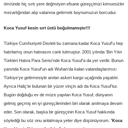
ömründe hiç sırtı yere değmeyen efsane güreşçimizi kimsesizler
mezarlığından alıp vatanına getirmek boynumuzun borcudur.
Koca Yusuf kesin sırt üstü boğulmamıştır!!!
Türkiye Cumhuriyeti Devleti bu zamana kadar Koca Yusuf'u hep
hatırlamış onun hatırasını canlı tutmuştur. 2001 yılında 'Bin Yılın
Türkleri Hatıra Para Serisi'nde Koca Yusuf'a da yer verilir. Bunun
yanında Koca Yusuf'un adı Wuhan'da kalan vatandaşlarımızı
Türkiye'ye getirmesiyle anılan askeri kargo uçağında yaşatılır.
Ayrıca Haliç'te bulunan bir yüzer vinçin adı da Koca Yusuf'tur.
Bugün doğduğu ev de müze yapılan Koca Yusuf, dünyanın
gelmiş geçmiş en iyi güreşçilerinden biri olarak anılmaya devam
eder. Son olarak, başka bir güreşçinin Koca Yusuf hakkında
söylediği bu söz onu anlatmaya yeter diye düşünüyorum.
'Koca