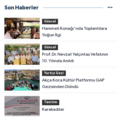
Son Haberler
Güncel
Hanımeli Konağı'nda Toplantılara
Yoğun İlgi
Güncel
Prof. Dr. Nevzat Yalçıntaş Vefatının
10. Yılında Anıldı
Yurtiçi Gezi
Akça Koca Kültür Platformu GAP
Gezisinden Döndü
Tanıtım
Karakadılar