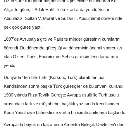
Uzun süre Kırkpınar başpehlivanlığını elinde bulunduran Kel
Aliço ile güreşti. Adalı Halil'i iki kez art arda yendi. Sultan
Abdülaziz, Sultan V. Murat ve Sultan II. Abdülhamit döneminde
pek çok güreş yaptı.
1897'de Avrupa'ya gitti ve Paris'te minder güreşinin kurallarını
öğrendi. Bu dönemde güreştiği ve döneminin önemli sporcuları
olan Olsen, Pons, Fournier ve Sebes gibi isimlerin tamamını
yendi.
Dünyada 'Terrible Turk' (Korkunç Türk) olarak tanındı.
Kendisinden sonra başka Türk güreşçiler de bu unvanı kullandı.
1900 yılında Rıza Tevfik Güreşte Avrupa usulü ile Türk usulü
arasındaki fark ve müşahebet başlıklı yazısında kendisinden
Koca Yusuf diye bahsedince yurtta bu isimle anılmaya başlandı.
Avrupa'da büyük ün kazanınca Amerika Birleşik Devletleri'nden