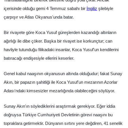
Transatlantiğine binerek ülkesine doğru yola çıkar. Ancak
içerisinde olduğu gemi
4 Temmuz sabahı bir
İngiliz
şilebiyle
çarpışır ve Atlas Okyanus'unda batar.
Bir rivayete göre Koca Yusuf güreşlerden kazandığı altınların
ağırlığı ile dibe çöker. Başka bir rivayet ise korkunçtur; can
havliyle tutunduğu filikadaki insanlar, Koca Yusuf'un kendilerini
batıracağı endişesiyle ellerini keserler.
Genel kabul naaşının okyanusun altında olduğudur; fakat Sunay
Akın, bir papazın şahitliği ile Koca Yusuf'un mezarının Azorlar
Adası'ndaki kimsesizler mezarlığında olabileceğini söylüyor.
Sunay Akın'ın söylediklerini araştırmak gerekiyor. Eğer iddia
doğruysa Türkiye Cumhuriyeti Devletinin görevi naaşını bu
topraklara getirmektir. Dünyanın sırtını yere değdiren, 41 senelik