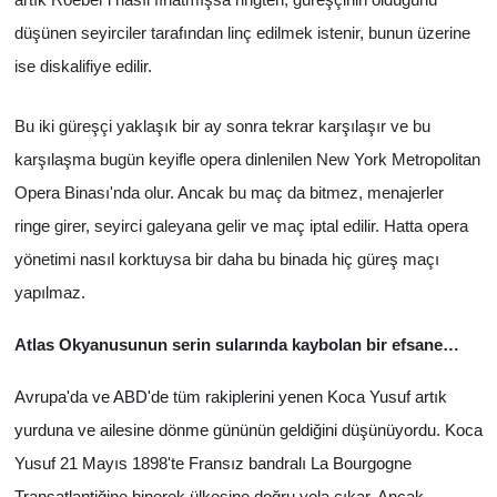
artık Roeber'i nasıl fırlatmışsa ringten, güreşçinin öldüğünü
düşünen seyirciler tarafından linç edilmek istenir, bunun üzerine
ise diskalifiye edilir.
Bu iki güreşçi yaklaşık bir ay sonra tekrar karşılaşır ve bu
karşılaşma bugün keyifle opera dinlenilen New York Metropolitan
Opera Binası'nda olur. Ancak bu maç da bitmez, menajerler
ringe girer, seyirci galeyana gelir ve maç iptal edilir. Hatta opera
yönetimi nasıl korktuysa bir daha bu binada hiç güreş maçı
yapılmaz.
Atlas Okyanusunun serin sularında kaybolan bir efsane…
Avrupa'da ve ABD'de tüm rakiplerini yenen Koca Yusuf artık
yurduna ve ailesine dönme gününün geldiğini düşünüyordu. Koca
Yusuf 21 Mayıs 1898'te Fransız bandralı La Bourgogne