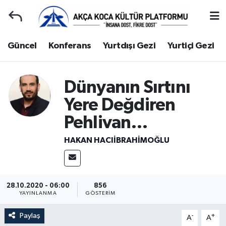
Duyuru
Kocaeli Nöbetçi Eczaneler
Güncel
Konferans
Yurtdışı Gezi
Yurtiçi Gezi
Gençlerle Başbaşa
Kocaeli Hava Durumu
Dünyanın Sırtını
Güncel
Kocaeli Namaz Vakitleri
Yere Değdiren
Konferans
Kocaeli Trafik Yoğunluk Haritası
Pehlivan…
HAKAN HACIİBRAHİMOĞLU
Yurtdışı Gezi
Süper Lig Puan Durumu ve Fikstür
Yurtiçi Gezi
Tüm Manşetler
28.10.2020 - 06:00
856
Ziyaretler
Son Dakika Haberleri
YAYINLANMA
GÖSTERIM
Paylaş
-
+
Hakkımızda
Haber Arşivi
A
A