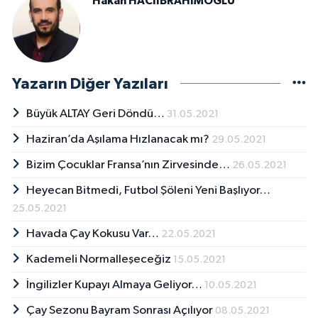
Hakan HACIİBRAHİMOĞLU
Yazarın Diğer Yazıları
Büyük ALTAY Geri Döndü…
31.05.2021
Haziran’da Aşılama Hızlanacak mı?
29.05.2021
Bizim Çocuklar Fransa’nın Zirvesinde…
26.05.2021
Heyecan Bitmedi, Futbol Şöleni Yeni Başlıyor…
25.05.2021
Havada Çay Kokusu Var…
22.05.2021
Kademeli Normalleşeceğiz
15.05.2021
İngilizler Kupayı Almaya Geliyor…
10.05.2021
Çay Sezonu Bayram Sonrası Açılıyor
08.05.2021