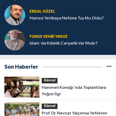
ERDAL GÜZEL
Hamza Yerlikaya Nefsine Tuş Mu Oldu?
YUNUS VEHBI YAVUZ
İslam'da Kölelik Cariyelik Var Mıdır?
Son Haberler
Güncel
Hanımeli Konağı'nda Toplantılara
Yoğun İlgi
Güncel
Prof. Dr. Nevzat Yalçıntaş Vefatının