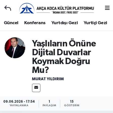
Duyuru
Kocaeli Nöbetçi Eczaneler
Güncel
Konferans
Yurtdışı Gezi
Yurtiçi Gezi
Gençlerle Başbaşa
Kocaeli Hava Durumu
Yaşlıların Önüne
Güncel
Kocaeli Namaz Vakitleri
Dijital Duvarlar
Konferans
Kocaeli Trafik Yoğunluk Haritası
Koymak Doğru
Mu?
Yurtdışı Gezi
Süper Lig Puan Durumu ve Fikstür
MURAT YILDIRIM
Yurtiçi Gezi
Tüm Manşetler
Ziyaretler
Son Dakika Haberleri
09.06.2026 - 17:54
1
15
YAYINLANMA
PAYLAŞIM
GÖSTERIM
Hakkımızda
Haber Arşivi