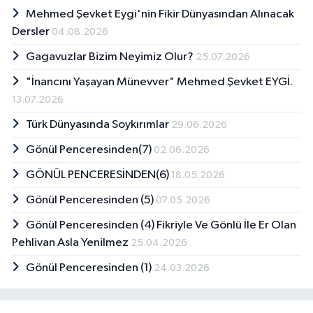
Mehmed Şevket Eygi'nin Fikir Dünyasından Alınacak
Dersler
04.08.2026
Gagavuzlar Bizim Neyimiz Olur?
25.07.2026
"İnancını Yaşayan Münevver" Mehmed Şevket EYGİ.
13.07.2026
Türk Dünyasında Soykırımlar
29.06.2026
Gönül Penceresinden(7)
02.06.2026
GÖNÜL PENCERESİNDEN(6)
18.05.2026
Gönül Penceresinden (5)
07.05.2026
Gönül Penceresinden (4) Fikriyle Ve Gönlü İle Er Olan
Pehlivan Asla Yenilmez
25.04.2026
Gönül Penceresinden (1)
24.03.2026