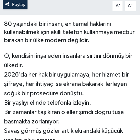
Paylaş
-
+
A
A
Yönetim Kurulu
80 yaşındaki bir insanı, en temel haklarını
Yüksek İstişare Kurulu
kullanabilmek için akıllı telefon kullanmaya mecbur
bırakan bir ülke modern değildir.
Sanat
O, kendisini inşa eden insanlara sırtını dönmüş bir
ülkedir.
2026’da her hak bir uygulamaya, her hizmet bir
şifreye, her ihtiyaç ise ekrana bakarak ilerleyen
soğuk bir prosedüre dönüştü.
Bir yaşlıyı elinde telefonla izleyin.
Bir zamanlar taş kıran o eller şimdi doğru tuşa
basmakta zorlanıyor.
Savaş görmüş gözler artık ekrandaki küçücük