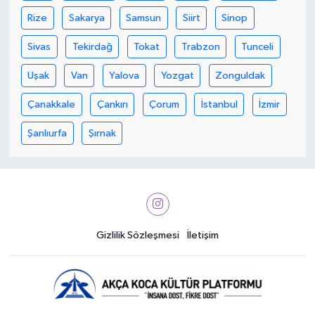
Rize
Sakarya
Samsun
Siirt
Sinop
Sivas
Tekirdağ
Tokat
Trabzon
Tunceli
Uşak
Van
Yalova
Yozgat
Zonguldak
Çanakkale
Çankırı
Çorum
İstanbul
İzmir
Şanlıurfa
Şırnak
Gizlilik Sözleşmesi
İletişim