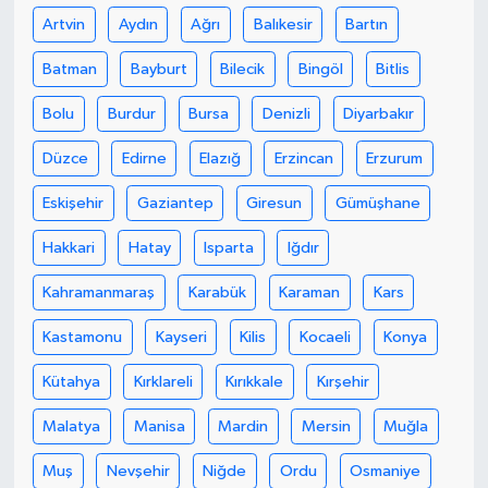
Artvin
Aydın
Ağrı
Balıkesir
Bartın
Batman
Bayburt
Bilecik
Bingöl
Bitlis
Bolu
Burdur
Bursa
Denizli
Diyarbakır
Düzce
Edirne
Elazığ
Erzincan
Erzurum
Eskişehir
Gaziantep
Giresun
Gümüşhane
Hakkari
Hatay
Isparta
Iğdır
Kahramanmaraş
Karabük
Karaman
Kars
Kastamonu
Kayseri
Kilis
Kocaeli
Konya
Kütahya
Kırklareli
Kırıkkale
Kırşehir
Malatya
Manisa
Mardin
Mersin
Muğla
Muş
Nevşehir
Niğde
Ordu
Osmaniye