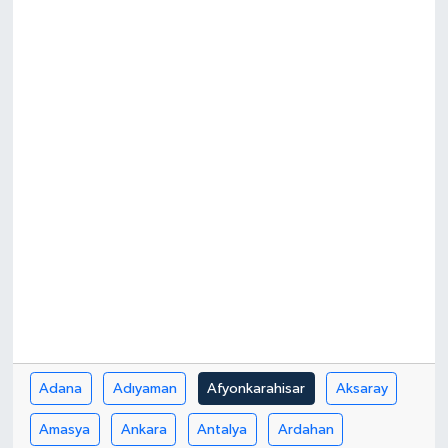
Yönetim Kurulu
Yüksek İstişare Kurulu
Sanat
Adana
Adıyaman
Afyonkarahisar
Aksaray
Amasya
Ankara
Antalya
Ardahan