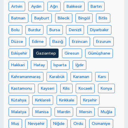
Artvin
Aydın
Ağrı
Balıkesir
Bartın
Batman
Bayburt
Bilecik
Bingöl
Bitlis
Bolu
Burdur
Bursa
Denizli
Diyarbakır
Düzce
Edirne
Elazığ
Erzincan
Erzurum
Eskişehir
Gaziantep
Giresun
Gümüşhane
Hakkari
Hatay
Isparta
Iğdır
Kahramanmaraş
Karabük
Karaman
Kars
Kastamonu
Kayseri
Kilis
Kocaeli
Konya
Kütahya
Kırklareli
Kırıkkale
Kırşehir
Malatya
Manisa
Mardin
Mersin
Muğla
Muş
Nevşehir
Niğde
Ordu
Osmaniye