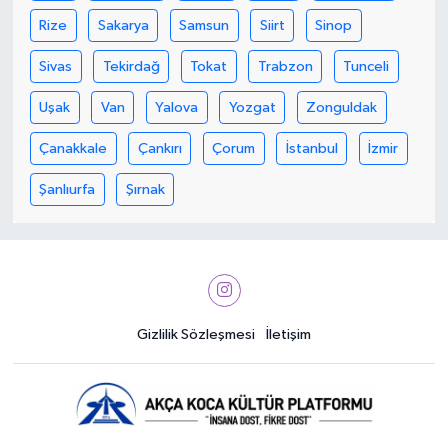
Rize
Sakarya
Samsun
Siirt
Sinop
Sivas
Tekirdağ
Tokat
Trabzon
Tunceli
Uşak
Van
Yalova
Yozgat
Zonguldak
Çanakkale
Çankırı
Çorum
İstanbul
İzmir
Şanlıurfa
Şırnak
Gizlilik Sözleşmesi
İletişim