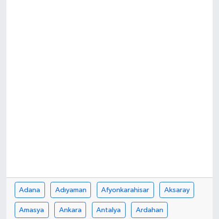
Yönetim Kurulu
Yüksek İstişare Kurulu
Sanat
Adana
Adıyaman
Afyonkarahisar
Aksaray
Amasya
Ankara
Antalya
Ardahan