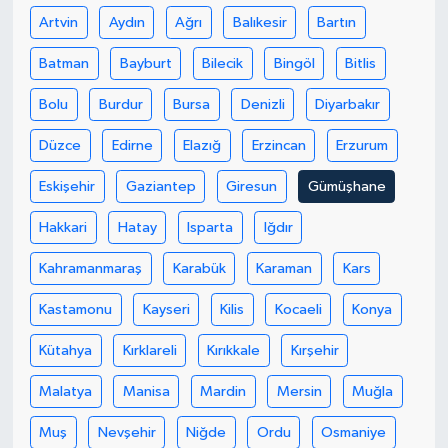
Artvin
Aydın
Ağrı
Balıkesir
Bartın
Batman
Bayburt
Bilecik
Bingöl
Bitlis
Bolu
Burdur
Bursa
Denizli
Diyarbakır
Düzce
Edirne
Elazığ
Erzincan
Erzurum
Eskişehir
Gaziantep
Giresun
Gümüşhane
Hakkari
Hatay
Isparta
Iğdır
Kahramanmaraş
Karabük
Karaman
Kars
Kastamonu
Kayseri
Kilis
Kocaeli
Konya
Kütahya
Kırklareli
Kırıkkale
Kırşehir
Malatya
Manisa
Mardin
Mersin
Muğla
Muş
Nevşehir
Niğde
Ordu
Osmaniye