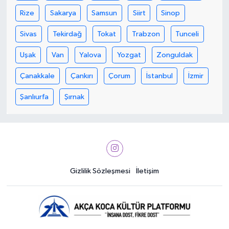
Rize
Sakarya
Samsun
Siirt
Sinop
Sivas
Tekirdağ
Tokat
Trabzon
Tunceli
Uşak
Van
Yalova
Yozgat
Zonguldak
Çanakkale
Çankırı
Çorum
İstanbul
İzmir
Şanlıurfa
Şırnak
Gizlilik Sözleşmesi
İletişim