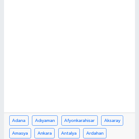
Yönetim Kurulu
Yüksek İstişare Kurulu
Sanat
Adana
Adıyaman
Afyonkarahisar
Aksaray
Amasya
Ankara
Antalya
Ardahan