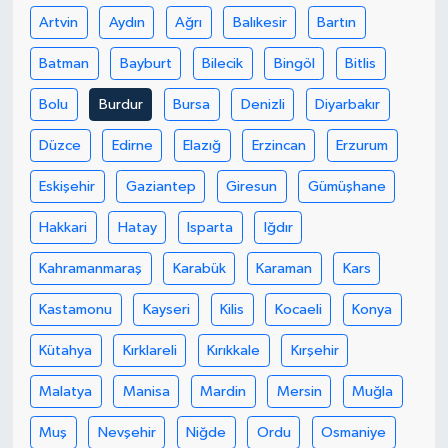
Artvin
Aydın
Ağrı
Balıkesir
Bartın
Batman
Bayburt
Bilecik
Bingöl
Bitlis
Bolu
Burdur
Bursa
Denizli
Diyarbakır
Düzce
Edirne
Elazığ
Erzincan
Erzurum
Eskişehir
Gaziantep
Giresun
Gümüşhane
Hakkari
Hatay
Isparta
Iğdır
Kahramanmaraş
Karabük
Karaman
Kars
Kastamonu
Kayseri
Kilis
Kocaeli
Konya
Kütahya
Kırklareli
Kırıkkale
Kırşehir
Malatya
Manisa
Mardin
Mersin
Muğla
Muş
Nevşehir
Niğde
Ordu
Osmaniye