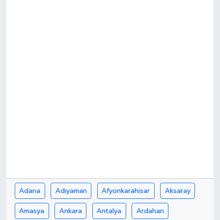
Yönetim Kurulu
Yüksek İstişare Kurulu
Sanat
Adana
Adıyaman
Afyonkarahisar
Aksaray
Amasya
Ankara
Antalya
Ardahan