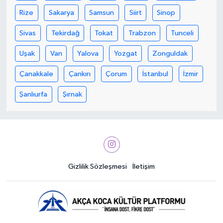
Rize
Sakarya
Samsun
Siirt
Sinop
Sivas
Tekirdağ
Tokat
Trabzon
Tunceli
Uşak
Van
Yalova
Yozgat
Zonguldak
Çanakkale
Çankırı
Çorum
İstanbul
İzmir
Şanlıurfa
Şırnak
Gizlilik Sözleşmesi
İletişim