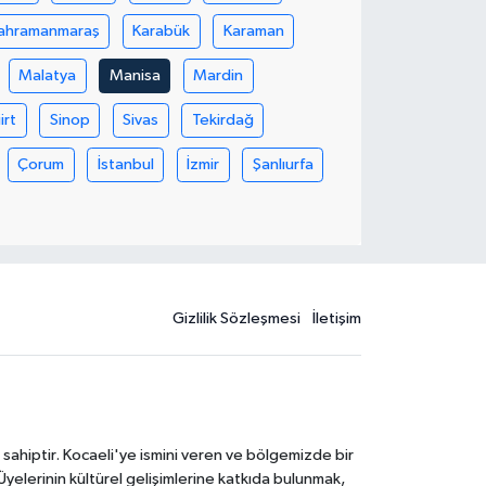
ahramanmaraş
Karabük
Karaman
Malatya
Manisa
Mardin
iirt
Sinop
Sivas
Tekirdağ
Çorum
İstanbul
İzmir
Şanlıurfa
Gizlilik Sözleşmesi
İletişim
 sahiptir. Kocaeli'ye ismini veren ve bölgemizde bir
Üyelerinin kültürel gelişimlerine katkıda bulunmak,