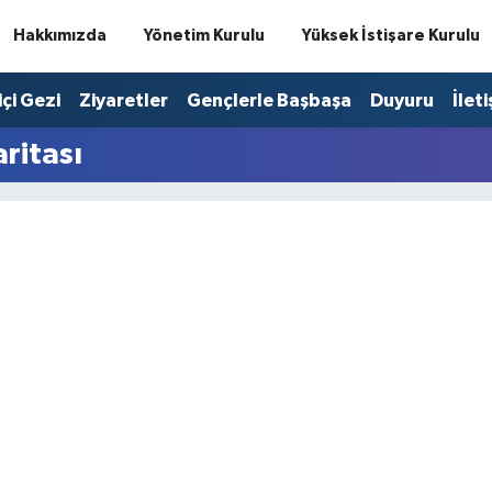
Hakkımızda
Yönetim Kurulu
Yüksek İstişare Kurulu
içi Gezi
Ziyaretler
Gençlerle Başbaşa
Duyuru
İlet
ritası