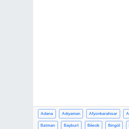
Yönetim Kurulu
Yüksek İstişare Kurulu
Sanat
Adana
Adıyaman
Afyonkarahisar
A
Batman
Bayburt
Bilecik
Bingöl