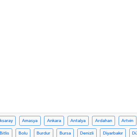
ksaray
Amasya
Ankara
Antalya
Ardahan
Artvin
Bitlis
Bolu
Burdur
Bursa
Denizli
Diyarbakır
D