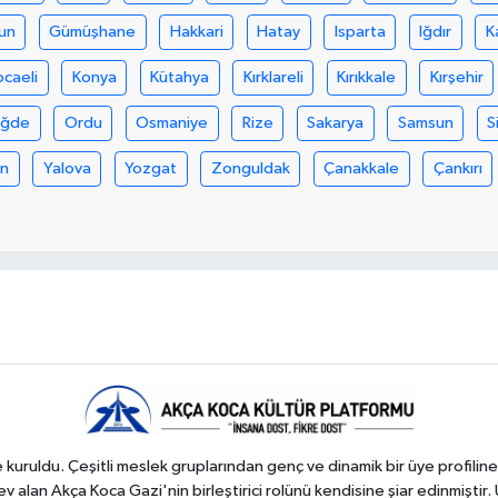
un
Gümüşhane
Hakkari
Hatay
Isparta
Iğdır
K
ocaeli
Konya
Kütahya
Kırklareli
Kırıkkale
Kırşehir
iğde
Ordu
Osmaniye
Rize
Sakarya
Samsun
S
an
Yalova
Yozgat
Zonguldak
Çanakkale
Çankırı
kuruldu. Çeşitli meslek gruplarından genç ve dinamik bir üye profiline
 alan Akça Koca Gazi'nin birleştirici rolünü kendisine şiar edinmiştir. 