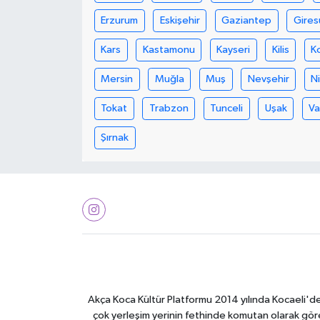
Erzurum
Eskişehir
Gaziantep
Gires
Kars
Kastamonu
Kayseri
Kilis
K
Mersin
Muğla
Muş
Nevşehir
N
Tokat
Trabzon
Tunceli
Uşak
V
Şırnak
Akça Koca Kültür Platformu 2014 yılında Kocaeli'de 
çok yerleşim yerinin fethinde komutan olarak görev