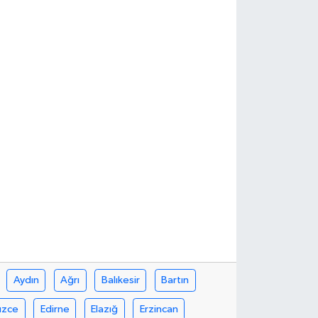
Aydın
Ağrı
Balıkesir
Bartın
üzce
Edirne
Elazığ
Erzincan