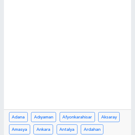
Yönetim Kurulu
Yüksek İstişare Kurulu
Sanat
Adana
Adıyaman
Afyonkarahisar
Aksaray
Amasya
Ankara
Antalya
Ardahan