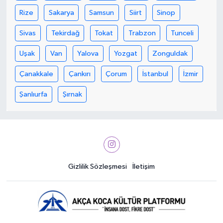
Rize
Sakarya
Samsun
Siirt
Sinop
Sivas
Tekirdağ
Tokat
Trabzon
Tunceli
Uşak
Van
Yalova
Yozgat
Zonguldak
Çanakkale
Çankırı
Çorum
İstanbul
İzmir
Şanlıurfa
Şırnak
Gizlilik Sözleşmesi
İletişim