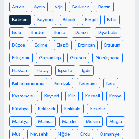
Artvin
Aydın
Ağrı
Balıkesir
Bartın
Batman
Bayburt
Bilecik
Bingöl
Bitlis
Bolu
Burdur
Bursa
Denizli
Diyarbakır
Düzce
Edirne
Elazığ
Erzincan
Erzurum
Eskişehir
Gaziantep
Giresun
Gümüşhane
Hakkari
Hatay
Isparta
Iğdır
Kahramanmaraş
Karabük
Karaman
Kars
Kastamonu
Kayseri
Kilis
Kocaeli
Konya
Kütahya
Kırklareli
Kırıkkale
Kırşehir
Malatya
Manisa
Mardin
Mersin
Muğla
Muş
Nevşehir
Niğde
Ordu
Osmaniye